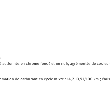
Modèles électriques
Modèles Plug-in Hybrid
Berline
.
Tous les
Berlines
électionnés en chrome foncé et en noir, agrémentés de couleur
CLA
Électrique
CLA
Classe C
ion de carburant en cycle mixte : 14,2-13,9 l/100 km ; émiss
Berline
Classe
C
Électrique
Berline
EQE
Électrique
Berline