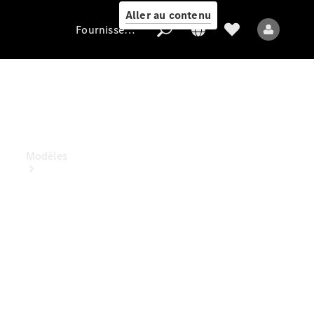
Aller au contenu
Fournisseur / Protection des données
Fournisseur /
Protection des
données
Modèles
Tous les modèles
Nouveaux modèles