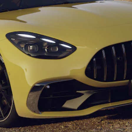
Tous les
SUVs
EQA
Électrique
EQE
Électrique
SUV
EQS
Électrique
SUV
Mercedes-
Maybach
Électrique
EQS SUV
GLA
GLA
Nouveau
GLA
Nouveau
Électrique
GLB
Électrique
GLB
GLC
Électrique
GLC
GLC Coupé
GLE
GLE
Nouveau
GLE Coupé
GLE