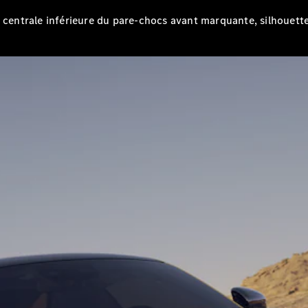
EQS
Électrique
Berline
e centrale inférieure du pare-chocs avant marquante, silhouet
Classe E
Berline
Classe S
Classe S
Limousine
Mercedes-
Maybach
Classe S
Configurateur
Mercedes-
Benz Store
SUV