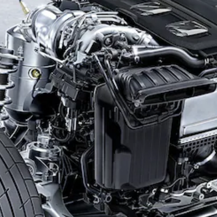
Classe E
Break All-
Terrain
Configurateur
Mercedes-
Benz Store
Hatchback
Tous les
Hatchbacks
Classe A
Berline
compacte
Classe B