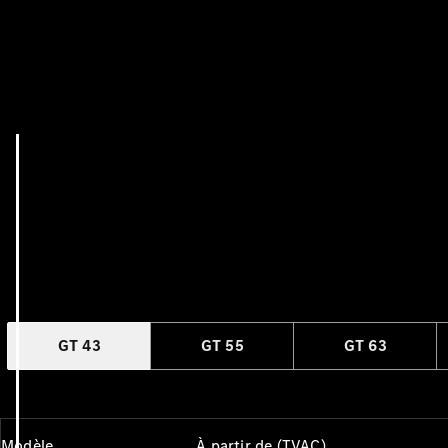
GT 43
GT 55
GT 63
Modèle
À partir de (TVAC)