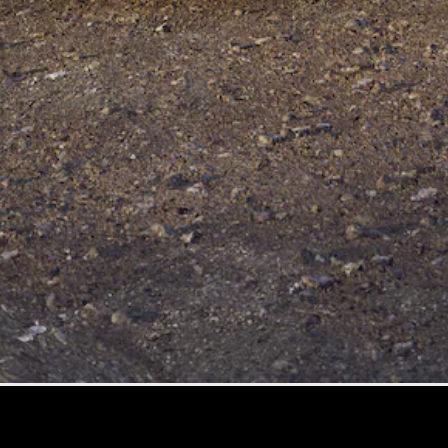
Nouveau
Coupé
GLS
GLS
Nouveau
Mercedes-
Maybach
GLS SUV
Mercedes-
Maybach
Nouveau
GLS SUV
Classe G
Véhicule
Électrique
tout-
terrain
Classe G
Véhicule
tout-terrain
Configurateur
Mercedes-
Benz Store