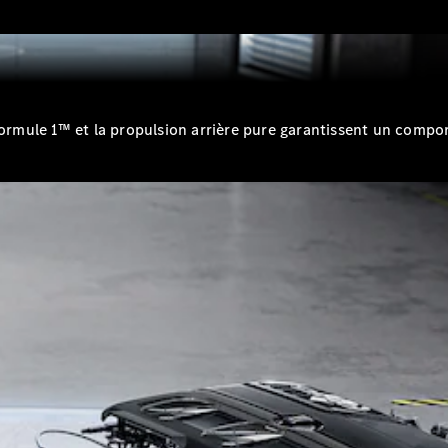
Break
 Formule 1™ et la propulsion arrière pure garantissent un compo
Tous les
Breaks
CLA
Shooting
Électrique
Brake
CLA
Shooting
Brake
Classe C
Break
Classe C
Break All-
Terrain
Classe E
Break