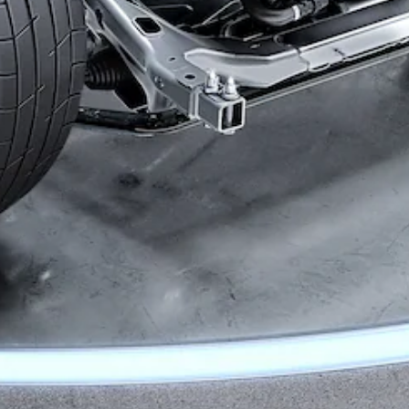
Configurateur
Mercedes-
Benz Store
Coupé
Tous les
Coupés
CLE Coupé
Mercedes-
AMG GT
Coupé
Mercedes-
AMG GT
Nouveau
Électrique
Coupé 4
Portes