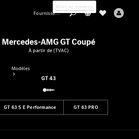
Aller au contenu
Fournisseur / Protection des données
Mercedes-AMG GT Coupé
Fournisseur /
À partir de (TVAC)
Protection des
données
Modèles
GT 43
GT 63 S E Performance
GT 63 PRO
Tous les modèles
Nouveaux modèles