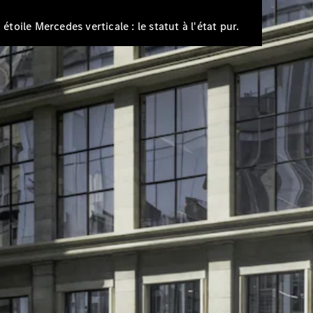
EQS
Électrique
Berline
étoile Mercedes verticale : le statut à l'état pur.
Classe E
Berline
Classe S
Classe S
Limousine
Mercedes-
Maybach
Classe S
Configurateur
Mercedes-
Benz Store
SUV