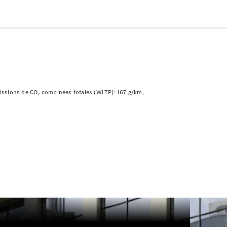
Modèles électriques
Modèles Plug-in Hybrid
Berline
ssions de CO₂ combinées totales (WLTP): 167 g/km
Tous les
Berlines
CLA
Électrique
CLA
Classe C
Berline
Classe
C
Électrique
Berline
EQE
Électrique
Berline