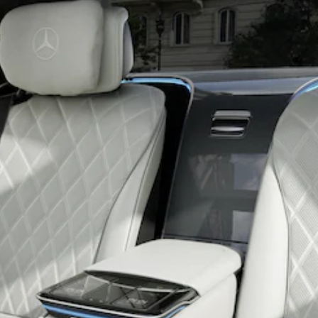
Break
Classe E
Break All-
Terrain
Configurateur
Mercedes-
Benz Store
Hatchback
Tous les
Hatchbacks
Classe A
Berline
compacte
Classe B