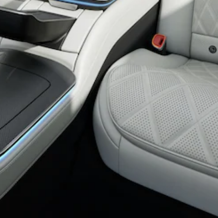
Configurateur
Mercedes-
Benz Store
Coupé
Tous les
Coupés
CLE Coupé
Mercedes-
AMG GT
Coupé
Mercedes-
AMG GT
Nouveau
Électrique
Coupé 4
Portes