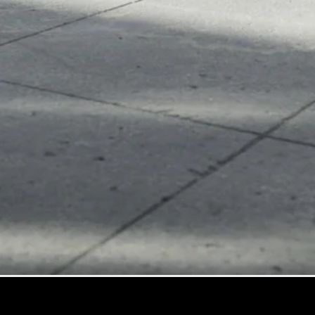
GLE
Nouveau
Coupé
GLS
GLS
Nouveau
Mercedes-
Maybach
GLS SUV
Mercedes-
Maybach
Nouveau
GLS SUV
Classe G
Véhicule
Électrique
tout-
terrain
Classe G
Véhicule
tout-terrain
Configurateur
Mercedes-
Benz Store