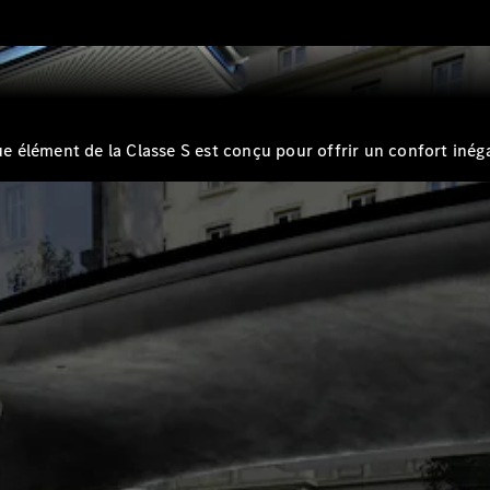
Break
élément de la Classe S est conçu pour offrir un confort inégal
Tous les
Breaks
CLA
Shooting
Électrique
Brake
CLA
Shooting
Brake
Classe C
Break
Classe C
Break All-
Terrain
Classe E