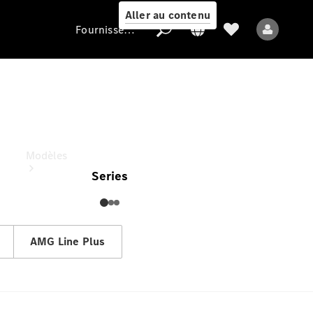
Aller au contenu
Fournisseur / Protection des données
Classe S Limousine
Fournisseur /
À partir de (TVAC)
Protection des
données
Modèles
Series
AMG Line Plus
Tous les modèles
Nouveaux modèles