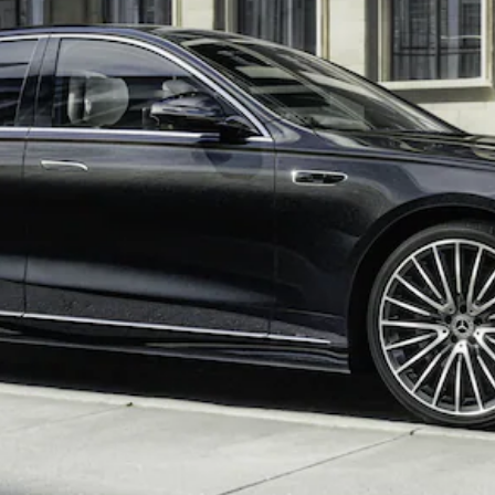
Tous les
SUVs
EQA
Électrique
EQE
Électrique
SUV
EQS
Électrique
SUV
Mercedes-
Maybach
Électrique
EQS SUV
GLA
GLA
Nouveau
GLA
Nouveau
Électrique
GLB
Électrique
GLB
GLC
Électrique
GLC
GLC Coupé
GLE
GLE
Nouveau
GLE Coupé