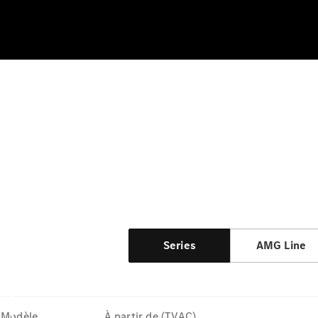
Series
AMG Line
Modèle
À partir de (TVAC)