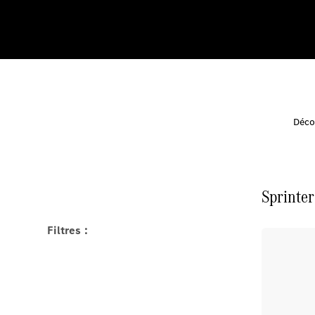
Décou
Sprinter
Filtres :