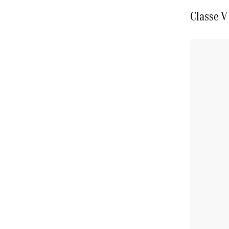
Classe V