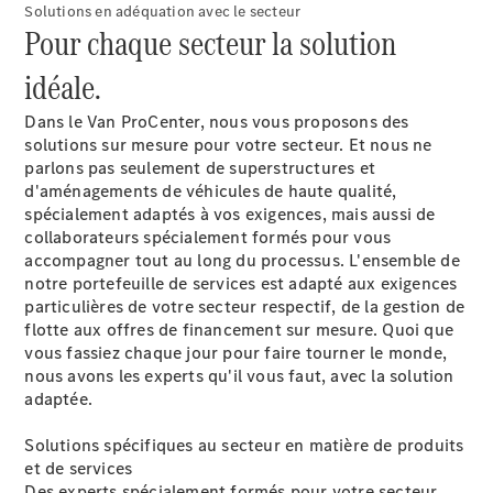
Solutions en adéquation avec le secteur
Pour chaque secteur la solution
Sprinter
idéale.
Dans le Van ProCenter, nous vous proposons des
solutions sur mesure pour votre secteur. Et nous ne
parlons pas seulement de superstructures et
d'aménagements de véhicules de haute qualité,
Tous les
spécialement adaptés à vos exigences, mais aussi de
Sprinter
collaborateurs spécialement formés pour vous
Sprinter
accompagner tout au long du processus. L'ensemble de
Fourgon
notre portefeuille de services est adapté aux exigences
Sprinter
particulières de votre secteur respectif, de la gestion de
Tourer
flotte aux offres de financement sur mesure. Quoi que
Sprinter
vous fassiez chaque jour pour faire tourner le monde,
Châssis
nous avons les experts qu'il vous faut, avec la solution
Cabine
adaptée.
Sprinter
Châssis
Solutions spécifiques au secteur en matière de produits
Cabine
et de services
double
Des experts spécialement formés pour votre secteur