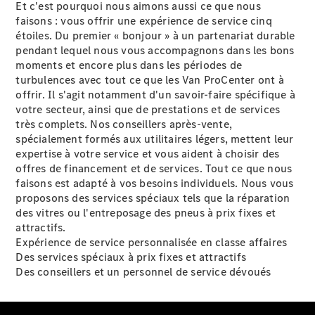
Et c'est pourquoi nous aimons aussi ce que nous
Benz Store
faisons : vous offrir une expérience de service cinq
eSprinter
étoiles. Du premier « bonjour » à un partenariat durable
pendant lequel nous vous accompagnons dans les bons
moments et encore plus dans les périodes de
turbulences avec tout ce que les Van ProCenter ont à
offrir. Il s'agit notamment d'un savoir-faire spécifique à
votre secteur, ainsi que de prestations et de services
très complets. Nos conseillers après-vente,
Tous les
spécialement formés aux utilitaires légers, mettent leur
eSprinter
expertise à votre service et vous aident à choisir des
eSprinter
Électrique
offres de financement et de services. Tout ce que nous
Fourgon
faisons est adapté à vos besoins individuels. Nous vous
eSprinter
proposons des services spéciaux tels que la réparation
Châssis
Électrique
des vitres ou l'entreposage des pneus à prix fixes et
Cabine
attractifs.
Expérience de service personnalisée en classe affaires
Configurateur
Des services spéciaux à prix fixes et attractifs
Mercedes-
Des conseillers et un personnel de service dévoués
Benz Store
eVito