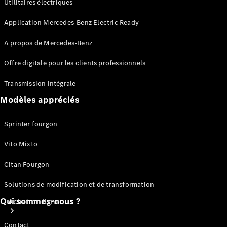
Utilitaires électriques
Voitures
particulières
Application Mercedes-Benz Electric Ready
A propos de Mercedes-Benz
Configurateur
Mercedes-Benz
Offre digitale pour les clients professionnels
Store
Transmission intégrale
Modèles appréciés
Sprinter fourgon
Vito Mixto
Citan Fourgon
Solutions de modification et de transformation
Qui sommes-nous ?
Achat en ligne
Contact