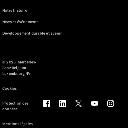
Notre histoire
News et événements
Développement durable et avenir
Mercedes-
Benz Store
Utilitaires
d’occasion
© 2026. Mercedes-
Benz Belgium
Luxembourg NV
Offres
Configurateur
Réserver un
Cookies
essai sur
route
Protection des
Leasing &
données
financement
Mentions légales
Assurances