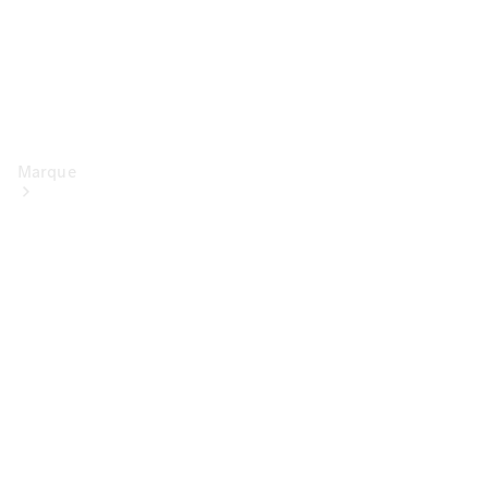
Marque
Conduite
électrique