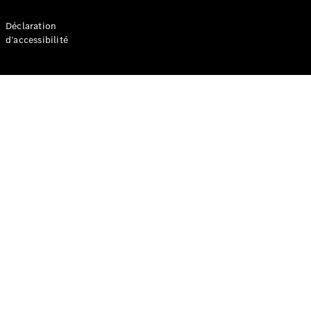
Déclaration
Recommandez
d’accessibilité
votre véhicule
utilitaire
Offres
digitales
pour
votre
utilitaire
léger