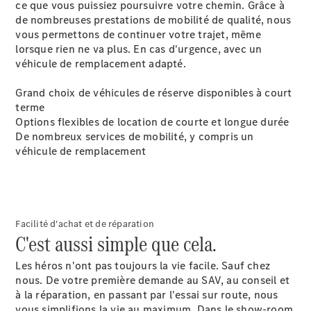
ce que vous puissiez poursuivre votre chemin. Grâce à
Configurateur
de nombreuses prestations de mobilité de qualité, nous
Mercedes-
vous permettons de continuer votre trajet, même
Benz Store
lorsque rien ne va plus. En cas d'urgence, avec un
Citan
véhicule de remplacement adapté.
Grand choix de véhicules de réserve disponibles à court
terme
Options flexibles de location de courte et longue durée
De nombreux services de mobilité, y compris un
véhicule de remplacement
Citan
Fourgon
Configurateur
Facilité d'achat et de réparation
Mercedes-
C'est aussi simple que cela.
Benz Store
Marco Polo
Les héros n'ont pas toujours la vie facile. Sauf chez
nous. De votre première demande au SAV, au conseil et
à la réparation, en passant par l'essai sur route, nous
vous simplifions la vie au maximum. Dans le show-room