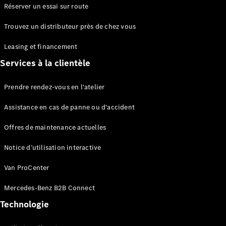
Réserver un essai sur route
eCitan
Électrique
Trouvez un distributeur près de chez vous
Fourgon
Leasing et financement
Configurateur
Services à la clientèle
Mercedes-
Benz Store
Prendre rendez-vous en l'atelier
EQV
Assistance en cas de panne ou d'accident
Offres de maintenance actuelles
Notice d’utilisation interactive
EQV
Électrique
Van ProCenter
Mercedes-Benz B2B Connect
Configurateur
Mercedes-
Technologie
Benz Store