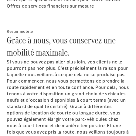
Sprinter
Offres de services financiers sur mesure
Châssis à
benne
Rester mobile
Configurateur
Grâce à nous, vous conservez une
Mercedes-
Benz Store
mobilité maximale.
Vito
Si vous ne pouvez pas aller plus loin, vos clients ne le
pourront pas non plus. C'est précisément la raison pour
laquelle nous veillons à ce que cela ne se produise pas.
Pour commencer, nous vous permettons de prendre la
route rapidement et en toute confiance. Pour cela, nous
tenons à votre disposition un grand choix de véhicules
Tous les
neufs et d'occasion disponibles à court terme (avec un
Vito
standard de qualité certifié). Grâce à différentes
Vito
options de location de courte ou longue durée, vous
Fourgon
pouvez également élargir votre parc-véhicules chez
Vito Mixto
nous à court terme et de manière temporaire. Et une
Vito Tourer
fois que vous avez pris la route, nous veillons toujours à