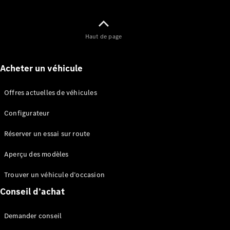
Haut de page
Tous les
Acheter un véhicule
eVito
eVito
Électrique
Offres actuelles de véhicules
Fourgon
eVito
Électrique
Configurateur
Tourer
Réserver un essai sur route
Configurateur
Mercedes-
Aperçu des modèles
Benz Store
Trouver un véhicule d’occasion
eCitan
Conseil d’achat
Demander conseil