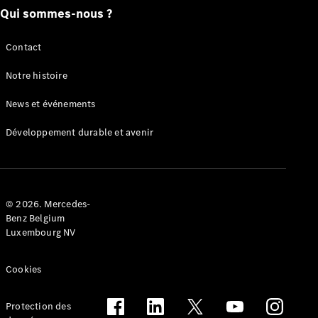
Qui sommes-nous ?
eCitan
Électrique
Fourgon
Contact
Notre histoire
Configurateur
Mercedes-
News et événements
Benz Store
EQV
Développement durable et avenir
© 2026. Mercedes-
Benz Belgium
EQV
Électrique
Luxembourg NV
Configurateur
Cookies
Mercedes-
Benz Store
Protection des