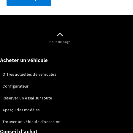
Marco Polo
Haut de page
Configurateur
Mercedes-
Benz Store
Acheter un véhicule
Classe V
Offres actuelles de véhicules
Configurateur
Réserver un essai sur route
Classe V
Aperçu des modèles
Trouver un véhicule d’occasion
Configurateur
Mercedes-
Conseil d’achat