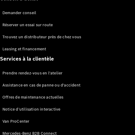
Benz Store
eSprinter
Demander conseil
Réserver un essai sur route
Trouvez un distributeur près de chez vous
Leasing et financement
Tous les
Services à la clientèle
eSprinter
eSprinter
Électrique
Fourgon
Prendre rendez-vous en l'atelier
eSprinter
Assistance en cas de panne ou d'accident
Châssis
Électrique
Cabine
Offres de maintenance actuelles
Configurateur
Notice d’utilisation interactive
Mercedes-
Benz Store
Van ProCenter
eVito
Mercedes-Benz B2B Connect