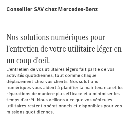
Conseiller SAV chez Mercedes-Benz
Sprinter
Nos solutions numériques pour
l'entretien de votre utilitaire léger en
Tous les
un coup d'œil.
Sprinter
Sprinter
L'entretien de vos utilitaires légers fait partie de vos
Fourgon
activités quotidiennes, tout comme chaque
Sprinter
déplacement chez vos clients. Nos solutions
Tourer
numériques vous aident à planifier la maintenance et les
Sprinter
réparations de manière plus efficace et à minimiser les
Châssis
temps d'arrêt. Nous veillons à ce que vos véhicules
Cabine
utilitaires restent opérationnels et disponibles pour vos
Sprinter
missions quotidiennes.
Châssis
Cabine
double