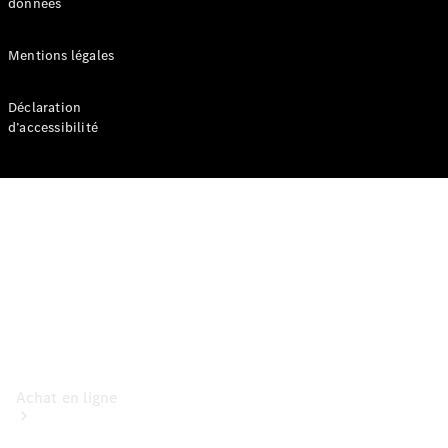
données
Voitures
particulières
Mentions légales
Configurateur
Déclaration
Mercedes-Benz
d’accessibilité
Store
Achat en ligne