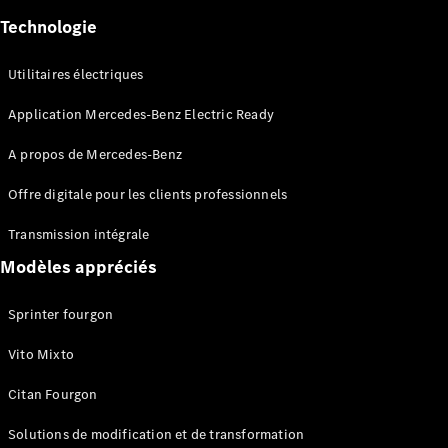
Technologie
Utilitaires électriques
Application Mercedes-Benz Electric Ready
Tous les
eVito
A propos de Mercedes-Benz
eVito
Électrique
Fourgon
Offre digitale pour les clients professionnels
eVito
Électrique
Tourer
Transmission intégrale
Modèles appréciés
Configurateur
Mercedes-
Sprinter fourgon
Benz Store
eCitan
Vito Mixto
Citan Fourgon
Solutions de modification et de transformation