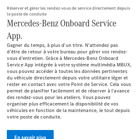
Réserver et gérer les rendez-vous de service directement depuis
Configurateur
le poste de conduite
Mercedes-
Mercedes-Benz Onboard Service
Benz Store
Citan
App
.
Gagner du temps, à plus d'un titre. N'attendez pas
d'être de retour à votre bureau pour gérer vos rendez-
vous d’entretien. Grâce à Mercedes-Benz Onboard
Service App intégrée à votre système multimédia MBUX,
vous pouvez accéder à toutes les données pertinentes
Citan
du véhicule directement depuis votre utilitaire léger et
Fourgon
rester en contact avec votre Point de Service. Cela vous
permet de planifier facilement et de réserver à l'avance
Configurateur
des rendez-vous pour les ateliers. Vous pouvez
Mercedes-
organiser plus efficacement la disponibilité de vos
Benz Store
véhicules en fonction de la maintenance, le tout depuis
Marco Polo
votre poste de conduite.
En savoir plus