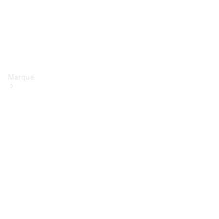
Marque
Conduite
électrique