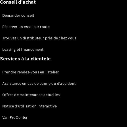
Conseil d’achat
Demander conseil
Réserver un essai sur route
Marco Polo
Trouvez un distributeur près de chez vous
Configurateur
Leasing et financement
Mercedes-
Benz Store
Services à la clientèle
Classe V
Prendre rendez-vous en l'atelier
Assistance en cas de panne ou d'accident
Offres de maintenance actuelles
Classe V
Notice d’utilisation interactive
Van ProCenter
Configurateur
Mercedes-