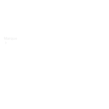
Marque
Conduite
électrique