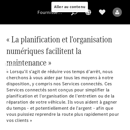
Aller au contenu
Fournisseur / Protection des données
« La planification et l'organisation
Fournisseur /
numériques facilitent la
Protection des
données
maintenance »
Modèles
« Lorsqu'il s'agit de réduire vos temps d'arrêt, nous
cherchons à vous aider par tous les moyens à notre
disposition, y compris nos Services
connectés
. Ces
Services connectés sont conçus pour simplifier la
planification et l'organisation de l'entretien ou de la
réparation de votre véhicule. Ils vous aident à gagner
du temps - et potentiellement de l'argent - afin que
Tous les modèles
vous puissiez reprendre la route plus rapidement pour
vos clients »
Modèles électriques