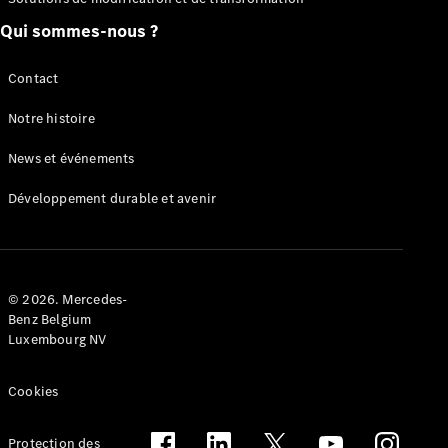
Qui sommes-nous ?
Contact
Notre histoire
Tous les
eVito
News et événements
eVito
Électrique
Fourgon
Développement durable et avenir
eVito
Électrique
Tourer
Configurateur
Mercedes-
© 2026. Mercedes-
Benz Belgium
Benz Store
Luxembourg NV
eCitan
Cookies
Protection des