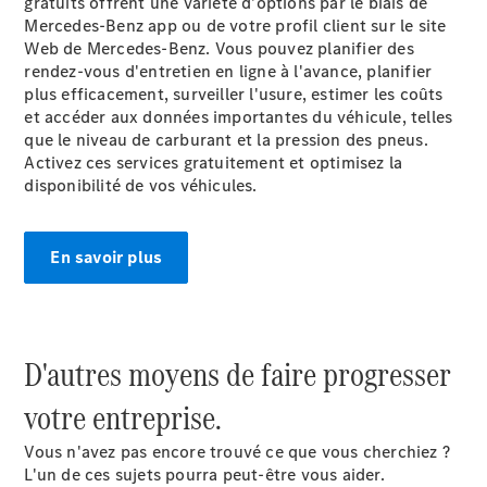
gratuits offrent une variété d'options par le biais de
Sprinter
Mercedes-Benz app ou de votre profil client sur le site
Châssis à
Web de Mercedes-Benz. Vous pouvez planifier des
benne
rendez-vous d'entretien en ligne à l'avance, planifier
plus efficacement, surveiller l'usure, estimer les coûts
et accéder aux données importantes du véhicule, telles
Configurateur
que le niveau de carburant et la pression des pneus.
Mercedes-
Activez ces services gratuitement et optimisez la
Benz Store
disponibilité de vos véhicules.
Vito
En savoir plus
Tous les
D'autres moyens de faire progresser
Vito
Vito
votre entreprise.
Fourgon
Vito Mixto
Vous n'avez pas encore trouvé ce que vous cherchiez ?
Vito Tourer
L'un de ces sujets pourra peut-être vous aider.