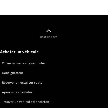
Configurateur
Mercedes-
Benz Store
Citan
Haut de page
Acheter un véhicule
Citan
Fourgon
Offres actuelles de véhicules
Configurateur
Configurateur
Mercedes-
Réserver un essai sur route
Benz Store
Marco Polo
Aperçu des modèles
Trouver un véhicule d’occasion