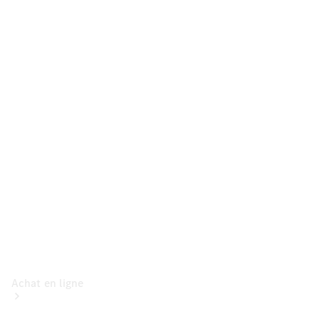
Voitures
particulières
Configurateur
Mercedes-Benz
Store
Achat en ligne