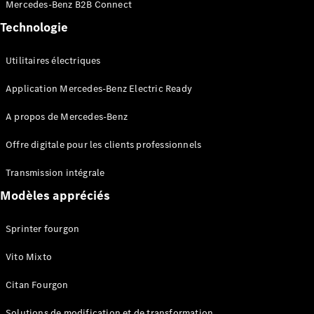
Mercedes-Benz B2B Connect
Benz Store
eSprinter
Technologie
Utilitaires électriques
Application Mercedes-Benz Electric Ready
A propos de Mercedes-Benz
Tous les
eSprinter
Offre digitale pour les clients professionnels
eSprinter
Électrique
Fourgon
Transmission intégrale
eSprinter
Modèles appréciés
Châssis
Électrique
Cabine
Sprinter fourgon
Configurateur
Vito Mixto
Mercedes-
Benz Store
Citan Fourgon
eVito
Solutions de modification et de transformation