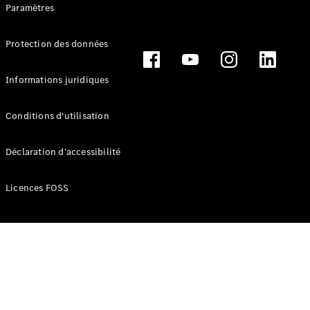
route
Paramètres
Leasing &
Financement
Protection des données
Extras
Informations juridiques
digitaux
Contrats de
service
Conditions d'utilisation
Pièces et
accessoires
Déclaration d’accessibilité
Licences FOSS
Pneus et
roues
Accessoires