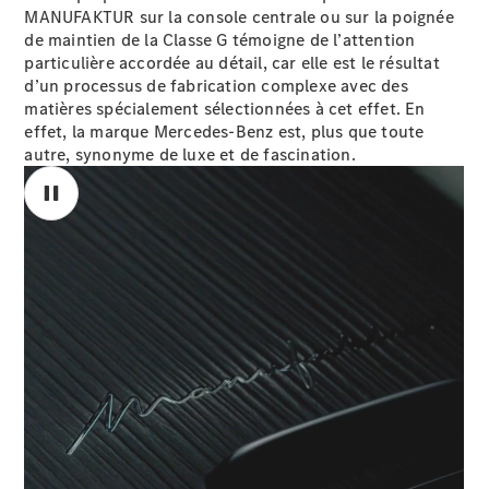
MANUFAKTUR sur la console centrale ou sur la poignée
de maintien de la Classe G témoigne de l’attention
Configurateur
particulière accordée au détail, car elle est le résultat
Mercedes-
d’un processus de fabrication complexe avec des
Benz Store
matières spécialement sélectionnées à cet effet. En
Coupé
effet, la marque Mercedes-Benz est, plus que toute
autre, synonyme de luxe et de fascination.
Tous les
Coupés
CLE Coupé
Mercedes-
AMG GT
Coupé
Mercedes-
AMG GT
Nouveau
Électrique
Coupé 4
Portes