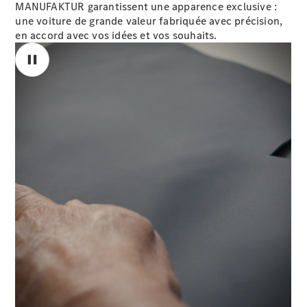
MANUFAKTUR garantissent une apparence exclusive :
Modèles électriques
une voiture de grande valeur fabriquée avec précision,
Modèles Plug-in Hybrid
en accord avec vos idées et vos souhaits.
Berline
Tous les
Berlines
CLA
Électrique
CLA
Classe C
Berline
Classe
C
00:00 / 00:00
Électrique
Berline
EQE
Électrique
Berline