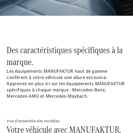
Break
Des caractéristiques spécifiques à la
Tous les
Breaks
marque.
CLA
Shooting
Électrique
Les équipements MANUFAKTUR haut de gamme
Brake
confèrent à votre véhicule une allure exclusive.
CLA
Apprenez-en plus ici sur les équipements MANUFAKTUR
Shooting
spécifiques à chaque marque : Mercedes-Benz,
Brake
Mercedes-AMG et Mercedes-Maybach.
Classe C
Break
Classe C
Break All-
Vue d'ensemble des modèles
Terrain
Votre véhicule avec MANUFAKTUR.
Classe E