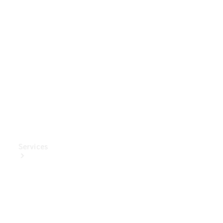
Mercedes-
Benz
Collection
Entretien
de voiture
Services