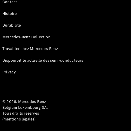
Contact
Consultez le
stock de
Histoire
voitures
neuves
Durabilité
Trouver
un
Mercedes-Benz Collection
véhicule
d’occasion
Travailler chez Mercedes-Benz
Disponibilité actuelle des semi-conducteurs
Actions
Fleet &
Privacy
Corporate
Sales
Configurateur
© 2026. Mercedes-Benz
et prix
Belgium Luxembourg SA.
Brochures
Tous droits réservés
et tarifs
(mentions légales)
Réserver un
essai sur