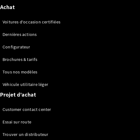
Series
Achat
Configurateur
Voitures d'occasion certifiées
Mercedes-
Benz Store
Dernières actions
Grand Limousine
Configurateur
Brochures & tarifs
Tous nos modèles
Véhicule utilitaire léger
Projet d'achat
VLE
Électrique
Customer contact center
Configurateur
Mercedes-
Essai sur route
Benz Store
Monospace
Trouver un distributeur