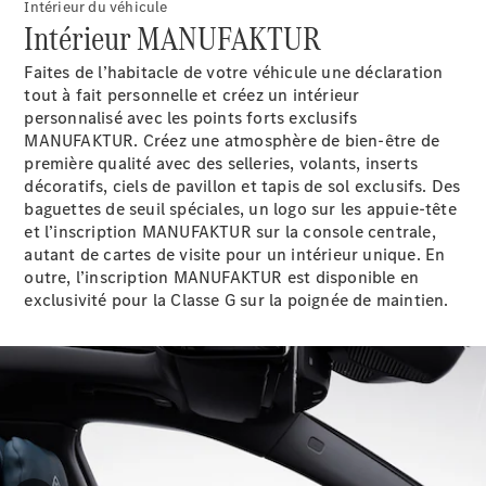
Intérieur du véhicule
Tous les
Intérieur MANUFAKTUR
SUVs
EQA
Électrique
Faites de l’habitacle de votre véhicule une déclaration
EQE
tout à fait personnelle et créez un intérieur
Électrique
SUV
personnalisé avec les points forts exclusifs
EQS
MANUFAKTUR. Créez une atmosphère de bien-être de
Électrique
SUV
première qualité avec des selleries, volants, inserts
Mercedes-
décoratifs, ciels de pavillon et tapis de sol exclusifs. Des
Maybach
Électrique
baguettes de seuil spéciales, un logo sur les appuie-tête
EQS SUV
et l’inscription MANUFAKTUR sur la console centrale,
GLA
autant de cartes de visite pour un intérieur unique. En
GLA
Nouveau
outre, l’inscription MANUFAKTUR est disponible en
GLA
Nouveau
Électrique
exclusivité pour la Classe G sur la poignée de maintien.
GLB
Électrique
GLB
GLC
Électrique
GLC
GLC Coupé
GLE
GLE
Nouveau
GLE Coupé