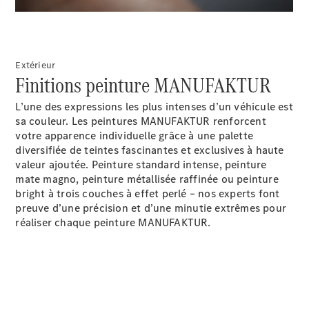
EQS
Électrique
Berline
Classe E
Berline
Extérieur
Classe S
Finitions peinture MANUFAKTUR
Classe S
Limousine
L’une des expressions les plus intenses d’un véhicule est
Mercedes-
sa couleur. Les peintures MANUFAKTUR renforcent
Maybach
votre apparence individuelle grâce à une palette
Classe S
diversifiée de teintes fascinantes et exclusives à haute
valeur ajoutée. Peinture standard intense, peinture
Configurateur
mate magno, peinture métallisée raffinée ou peinture
Mercedes-
bright à trois couches à effet perlé – nos experts font
Benz Store
preuve d’une précision et d’une minutie extrêmes pour
SUV
réaliser chaque peinture MANUFAKTUR.