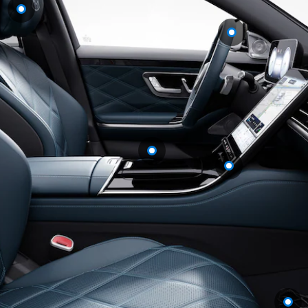
GLE
Nouveau
Coupé
GLS
GLS
Nouveau
Mercedes-
Maybach
GLS SUV
Mercedes-
Maybach
Nouveau
GLS SUV
Classe G
Véhicule
Électrique
tout-
terrain
Classe G
Véhicule
tout-terrain
Configurateur
Mercedes-
Benz Store