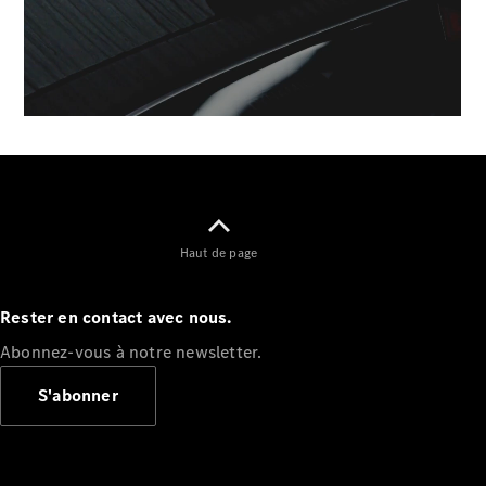
00:00 / 00:00
Configurateur
Mercedes-
Benz Store
Cabriolet
Haut de page
Tous les
Cabriolets
Rester en contact avec nous.
CLE
Cabriolet
Abonnez-vous à notre newsletter.
Mercedes-
AMG SL
S'abonner
Roadster
Mercedes-
Maybach SL
Monogram