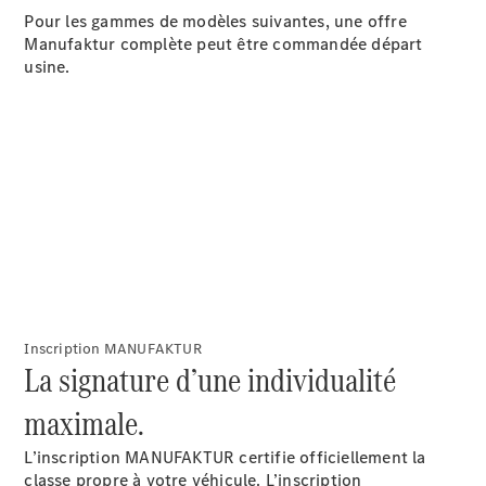
Break
Pour les gammes de modèles suivantes, une offre
Classe E
Manufaktur complète peut être commandée départ
Break All-
usine.
Terrain
Configurateur
Mercedes-
Benz Store
Hatchback
Inscription MANUFAKTUR
Tous les
La signature d’une individualité
Hatchbacks
Classe A
maximale.
Berline
compacte
L’inscription
MANUFAKTUR
certifie officiellement la
Classe B
classe propre à votre véhicule. L’inscription