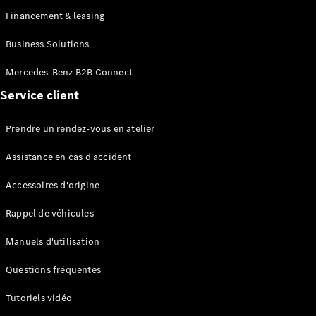
Financement & leasing
Business Solutions
Mercedes-Benz B2B Connect
Tous les
Service client
Monospaces
EQV
Électrique
Prendre un rendez-vous en atelier
Classe V
Marco Polo
Assistance en cas d'accident
Configurateur
Accessoires d'origine
Mercedes-
Benz Store
Rappel de véhicules
Manuels d'utilisation
Véhicules utilitaires
Questions fréquentes
Configurateur
Tutoriels vidéo
Mercedes-Benz Store