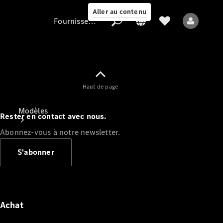
Aller au contenu
Fournisseur / Protection des données
Fournisseur /
Haut de page
Protection des
données
Modèles
Rester en contact avec nous.
Abonnez-vous à notre newsletter.
S'abonner
Tous les modèles
Nouveaux modèles
Achat