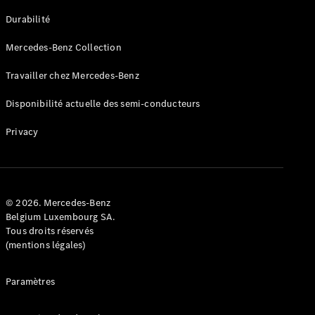
GLE
Nouveau
Durabilité
Coupé
GLS
Mercedes-Benz Collection
GLS
Nouveau
Mercedes-
Travailler chez Mercedes-Benz
Maybach
GLS SUV
Disponibilité actuelle des semi-conducteurs
Mercedes-
Maybach
Nouveau
Privacy
GLS SUV
Classe G
Véhicule
Électrique
tout-
terrain
© 2026. Mercedes-Benz
Classe G
Belgium Luxembourg SA.
Véhicule
Tous droits réservés
tout-terrain
(mentions légales)
Configurateur
Paramètres
Mercedes-
Benz Store