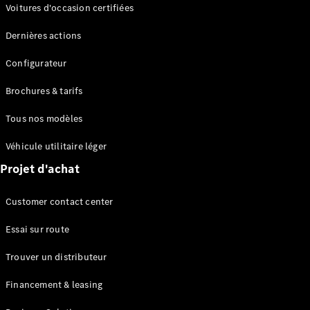
Modèles électriques
Voitures d'occasion certifiées
Modèles Plug-in Hybrid
Dernières actions
Berline
Configurateur
Brochures & tarifs
Tous nos modèles
Véhicule utilitaire léger
Tous les
Projet d'achat
Berlines
CLA
Électrique
Customer contact center
CLA
Classe C
Essai sur route
Berline
Classe
Trouver un distributeur
C
Électrique
Berline
Financement & leasing
EQE
Électrique
Berline