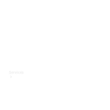
Mercedes-
Benz
Collection
Entretien
de voiture
Services