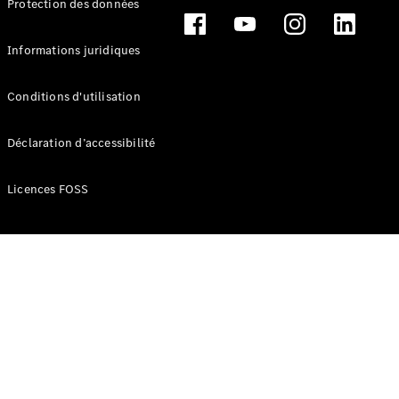
Protection des données
Break
Informations juridiques
Conditions d'utilisation
Tous les
Déclaration d’accessibilité
Breaks
CLA
Licences FOSS
Shooting
Électrique
Brake
CLA
Shooting
Brake
Classe C
Break
Classe C
Break All-
Terrain
Classe E