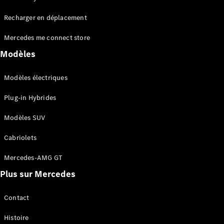
Tous les
Recharger en déplacement
SUVs
EQA
Électrique
Mercedes me connect store
EQE
Électrique
SUV
Modèles
EQS
Électrique
SUV
Modèles électriques
Mercedes-
Maybach
Électrique
Plug-in Hybrides
EQS SUV
GLA
Modèles SUV
GLA
Nouveau
GLA
Nouveau
Électrique
Cabriolets
GLB
Électrique
GLB
Mercedes-AMG GT
GLC
Électrique
Plus sur Mercedes
GLC
GLC Coupé
GLE
Contact
GLE
Nouveau
Histoire
GLE Coupé