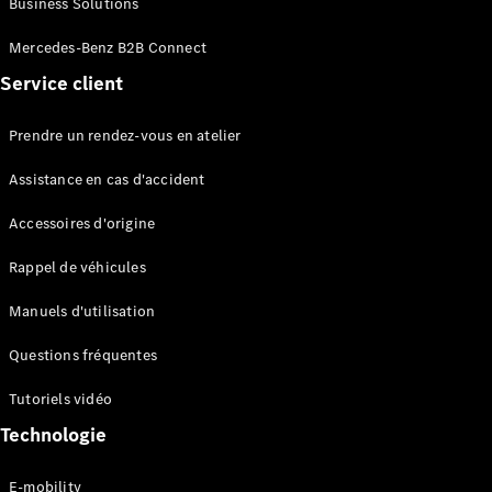
Business Solutions
EQS
Électrique
Berline
Mercedes-Benz B2B Connect
Classe E
Service client
Berline
Classe S
Classe S
Prendre un rendez-vous en atelier
Limousine
Mercedes-
Assistance en cas d'accident
Maybach
Classe S
Accessoires d'origine
Rappel de véhicules
Configurateur
Mercedes-
Manuels d'utilisation
Benz Store
SUV
Questions fréquentes
Tutoriels vidéo
Technologie
E-mobility