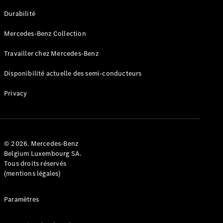
GLE
Nouveau
Durabilité
Coupé
GLS
Mercedes-Benz Collection
GLS
Nouveau
Mercedes-
Travailler chez Mercedes-Benz
Maybach
GLS SUV
Disponibilité actuelle des semi-conducteurs
Mercedes-
Maybach
Nouveau
Privacy
GLS SUV
Classe G
Véhicule
Électrique
tout-
terrain
© 2026. Mercedes-Benz
Classe G
Belgium Luxembourg SA.
Véhicule
Tous droits réservés
tout-terrain
(mentions légales)
Configurateur
Paramètres
Mercedes-
Benz Store