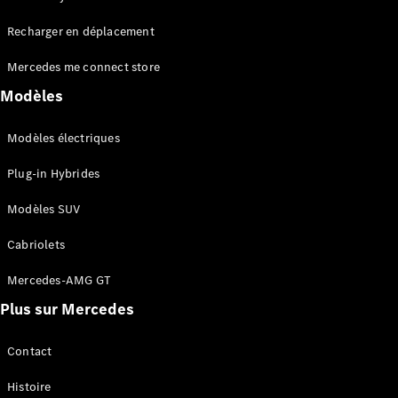
Tous les
Recharger en déplacement
SUVs
EQA
Électrique
Mercedes me connect store
EQE
Électrique
SUV
Modèles
EQS
Électrique
SUV
Modèles électriques
Mercedes-
Maybach
Électrique
Plug-in Hybrides
EQS SUV
GLA
Modèles SUV
GLA
Nouveau
GLA
Nouveau
Électrique
Cabriolets
GLB
Électrique
GLB
Mercedes-AMG GT
GLC
Électrique
Plus sur Mercedes
GLC
GLC Coupé
GLE
Contact
GLE
Nouveau
Histoire
GLE Coupé