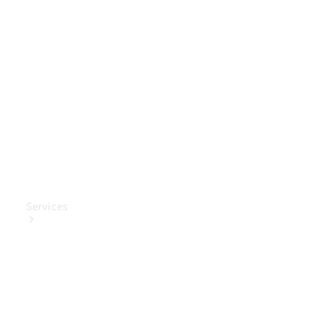
Mercedes-
Benz
Collection
Entretien
de voiture
Services