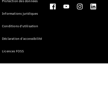
Protection des données
Break
Informations juridiques
Conditions d'utilisation
Tous les
Déclaration d’accessibilité
Breaks
CLA
Licences FOSS
Shooting
Électrique
Brake
CLA
Shooting
Brake
Classe C
Break
Classe C
Break All-
Terrain
Classe E