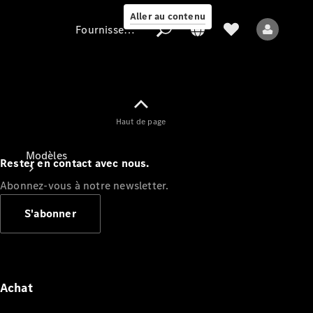
Aller au contenu
Fournisseur / Protection des données
Fournisseur /
Haut de page
Protection des
données
Modèles
Rester en contact avec nous.
Abonnez-vous à notre newsletter.
S'abonner
Tous les modèles
Nouveaux modèles
Achat