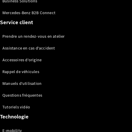
Business Solutions
EQS
Électrique
Berline
Mercedes-Benz B2B Connect
Classe E
Service client
Berline
Classe S
Classe S
Prendre un rendez-vous en atelier
Limousine
Mercedes-
Assistance en cas d'accident
Maybach
Classe S
Accessoires d'origine
Rappel de véhicules
Configurateur
Mercedes-
Manuels d'utilisation
Benz Store
SUV
Questions fréquentes
Tutoriels vidéo
Technologie
E-mobility