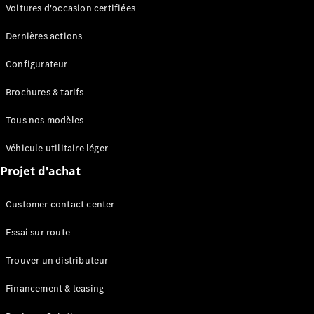
Modèles électriques
Voitures d'occasion certifiées
Modèles Plug-in Hybrid
Dernières actions
Berline
Configurateur
Brochures & tarifs
Tous nos modèles
Véhicule utilitaire léger
Tous les
Projet d'achat
Berlines
CLA
Électrique
Customer contact center
CLA
Classe C
Essai sur route
Berline
Classe
Trouver un distributeur
C
Électrique
Berline
Financement & leasing
EQE
Électrique
Berline