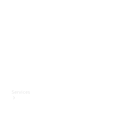
Mercedes-
Benz
Collection
Entretien
de voiture
Services