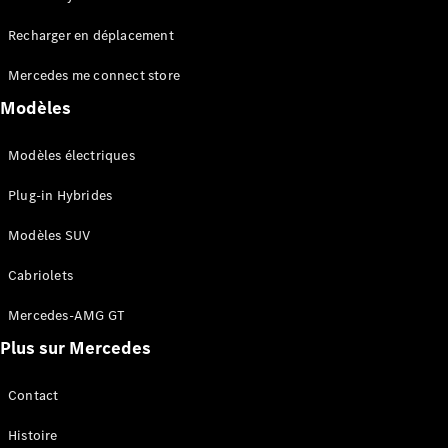
Tous les
Recharger en déplacement
SUVs
EQA
Électrique
Mercedes me connect store
EQE
Électrique
SUV
Modèles
EQS
Électrique
SUV
Modèles électriques
Mercedes-
Maybach
Électrique
Plug-in Hybrides
EQS SUV
GLA
Modèles SUV
GLA
Nouveau
GLA
Nouveau
Électrique
Cabriolets
GLB
Électrique
GLB
Mercedes-AMG GT
GLC
Électrique
Plus sur Mercedes
GLC
GLC Coupé
GLE
Contact
GLE
Nouveau
Histoire
GLE Coupé