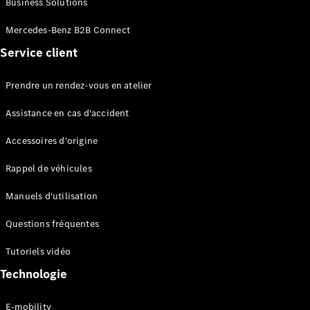
Business Solutions
EQS
Électrique
Berline
Mercedes-Benz B2B Connect
Classe E
Service client
Berline
Classe S
Classe S
Prendre un rendez-vous en atelier
Limousine
Mercedes-
Assistance en cas d'accident
Maybach
Classe S
Accessoires d'origine
Rappel de véhicules
Configurateur
Mercedes-
Manuels d'utilisation
Benz Store
SUV
Questions fréquentes
Tutoriels vidéo
Technologie
E-mobility