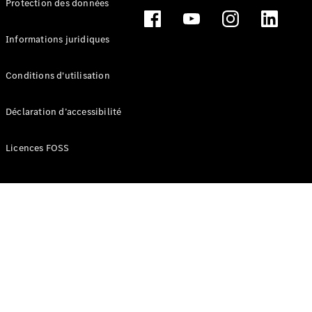
Protection des données
Break
Informations juridiques
Conditions d'utilisation
Tous les
Déclaration d’accessibilité
Breaks
CLA
Licences FOSS
Shooting
Électrique
Brake
CLA
Shooting
Brake
Classe C
Break
Classe C
Break All-
Terrain
Classe E