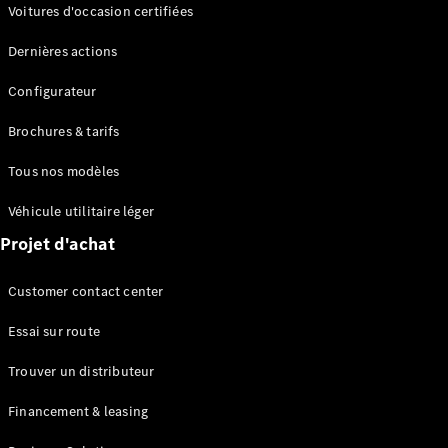
Modèles électriques
Voitures d'occasion certifiées
Modèles Plug-in Hybrid
Dernières actions
Berline
Configurateur
Brochures & tarifs
Tous nos modèles
Véhicule utilitaire léger
Tous les
Projet d'achat
Berlines
CLA
Électrique
Customer contact center
CLA
Classe C
Essai sur route
Berline
Classe
Trouver un distributeur
C
Électrique
Berline
Financement & leasing
EQE
Électrique
Berline