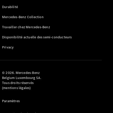
GLE
Nouveau
Durabilité
Coupé
GLS
Mercedes-Benz Collection
GLS
Nouveau
Mercedes-
Travailler chez Mercedes-Benz
Maybach
GLS SUV
Disponibilité actuelle des semi-conducteurs
Mercedes-
Maybach
Nouveau
Privacy
GLS SUV
Classe G
Véhicule
Électrique
tout-
terrain
© 2026. Mercedes-Benz
Classe G
Belgium Luxembourg SA.
Véhicule
Tous droits réservés
tout-terrain
(mentions légales)
Configurateur
Paramètres
Mercedes-
Benz Store