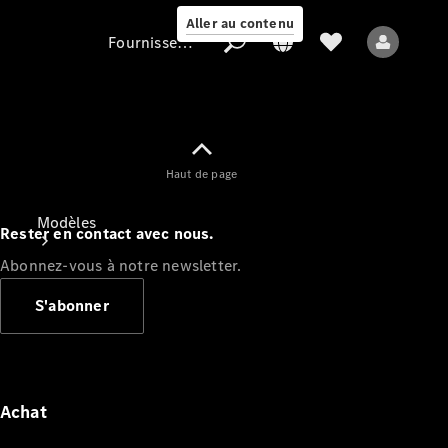
Aller au contenu
Fournisseur / Protection des données
Fournisseur /
Haut de page
Protection des
données
Modèles
Rester en contact avec nous.
Abonnez-vous à notre newsletter.
S'abonner
Tous les modèles
Nouveaux modèles
Achat