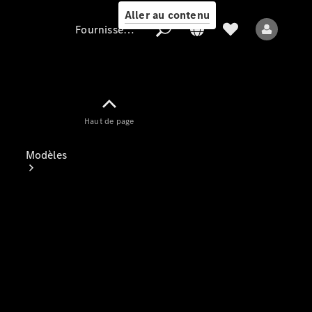
Aller au contenu
Fournisseur / Protection des données
Fournisseur /
Haut de page
Protection des
données
Modèles
Tous les modèles
Nouveaux modèles