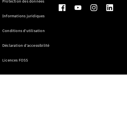
Protection des données
Break
Informations juridiques
Conditions d'utilisation
Tous les
Déclaration d’accessibilité
Breaks
CLA
Licences FOSS
Shooting
Électrique
Brake
CLA
Shooting
Brake
Classe C
Break
Classe C
Break All-
Terrain
Classe E