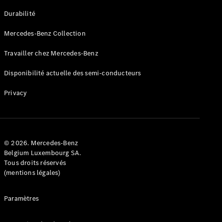
GLE
Nouveau
Durabilité
Coupé
GLS
Mercedes-Benz Collection
GLS
Nouveau
Mercedes-
Travailler chez Mercedes-Benz
Maybach
GLS SUV
Disponibilité actuelle des semi-conducteurs
Mercedes-
Maybach
Nouveau
Privacy
GLS SUV
Classe G
Véhicule
Électrique
tout-
terrain
© 2026. Mercedes-Benz
Classe G
Belgium Luxembourg SA.
Véhicule
Tous droits réservés
tout-terrain
(mentions légales)
Configurateur
Paramètres
Mercedes-
Benz Store