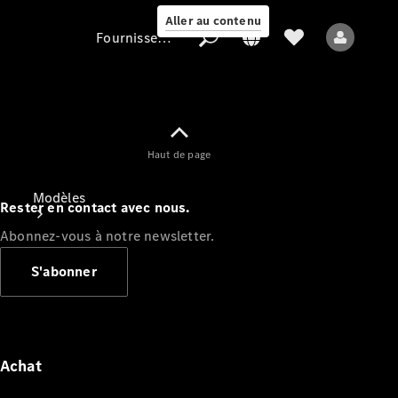
Aller au contenu
Fournisseur / Protection des données
Fournisseur /
Haut de page
Protection des
données
Modèles
Rester en contact avec nous.
Abonnez-vous à notre newsletter.
S'abonner
Tous les modèles
Nouveaux modèles
Achat