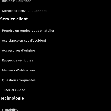
Business Solutions
EQS
Électrique
Berline
Mercedes-Benz B2B Connect
Classe E
Service client
Berline
Classe S
Classe S
Prendre un rendez-vous en atelier
Limousine
Mercedes-
Assistance en cas d'accident
Maybach
Classe S
Accessoires d'origine
Rappel de véhicules
Configurateur
Mercedes-
Manuels d'utilisation
Benz Store
SUV
Questions fréquentes
Tutoriels vidéo
Technologie
E-mobility