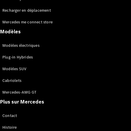
Tous les
Recharger en déplacement
SUVs
EQA
Électrique
Mercedes me connect store
EQE
Électrique
SUV
Modèles
EQS
Électrique
SUV
Modèles électriques
Mercedes-
Maybach
Électrique
Plug-in Hybrides
EQS SUV
GLA
Modèles SUV
GLA
Nouveau
GLA
Nouveau
Électrique
Cabriolets
GLB
Électrique
GLB
Mercedes-AMG GT
GLC
Électrique
Plus sur Mercedes
GLC
GLC Coupé
GLE
Contact
GLE
Nouveau
Histoire
GLE Coupé