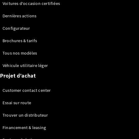
Modèles électriques
Voitures d'occasion certifiées
Modèles Plug-in Hybrid
Dernières actions
Berline
Configurateur
Brochures & tarifs
Tous nos modèles
Véhicule utilitaire léger
Tous les
Projet d'achat
Berlines
CLA
Électrique
Customer contact center
CLA
Classe C
Essai sur route
Berline
Classe
Trouver un distributeur
C
Électrique
Berline
Financement & leasing
EQE
Électrique
Berline