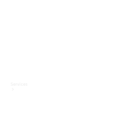
Mercedes-
Benz
Collection
Entretien
de voiture
Services