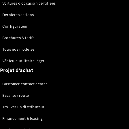
Modèles électriques
Voitures d'occasion certifiées
Modèles Plug-in Hybrid
Dernières actions
Berline
Configurateur
Brochures & tarifs
Tous nos modèles
Véhicule utilitaire léger
Tous les
Projet d'achat
Berlines
CLA
Électrique
Customer contact center
CLA
Classe C
Essai sur route
Berline
Classe
Trouver un distributeur
C
Électrique
Berline
Financement & leasing
EQE
Électrique
Berline