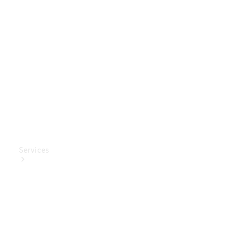
Mercedes-
Benz
Collection
Entretien
de voiture
Services