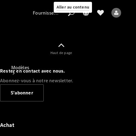
Aller au contenu
Fournisseur / Protection des données
Fournisseur /
Haut de page
Protection des
données
Modèles
Rester en contact avec nous.
Abonnez-vous à notre newsletter.
S'abonner
Tous les modèles
Nouveaux modèles
Achat