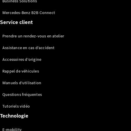
Business Solutions
EQS
Électrique
Berline
Mercedes-Benz B2B Connect
Classe E
Service client
Berline
Classe S
Classe S
Prendre un rendez-vous en atelier
Limousine
Mercedes-
Assistance en cas d'accident
Maybach
Classe S
Accessoires d'origine
Rappel de véhicules
Configurateur
Mercedes-
Manuels d'utilisation
Benz Store
SUV
Questions fréquentes
Tutoriels vidéo
Technologie
E-mobility