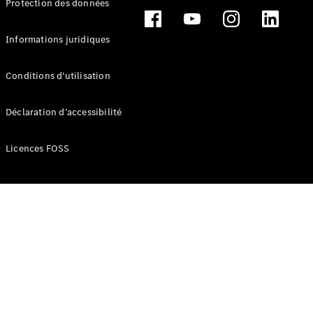
Protection des données
Break
Informations juridiques
Conditions d'utilisation
Tous les
Déclaration d’accessibilité
Breaks
CLA
Licences FOSS
Shooting
Électrique
Brake
CLA
Shooting
Brake
Classe C
Break
Classe C
Break All-
Terrain
Classe E