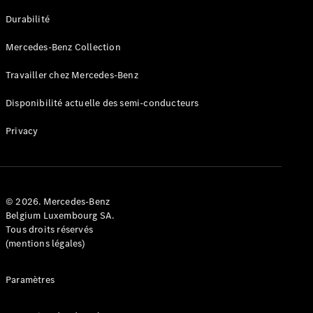
GLE
Nouveau
Durabilité
Coupé
GLS
Mercedes-Benz Collection
GLS
Nouveau
Mercedes-
Travailler chez Mercedes-Benz
Maybach
GLS SUV
Disponibilité actuelle des semi-conducteurs
Mercedes-
Maybach
Nouveau
Privacy
GLS SUV
Classe G
Véhicule
Électrique
tout-
terrain
© 2026. Mercedes-Benz
Classe G
Belgium Luxembourg SA.
Véhicule
Tous droits réservés
tout-terrain
(mentions légales)
Configurateur
Paramètres
Mercedes-
Benz Store