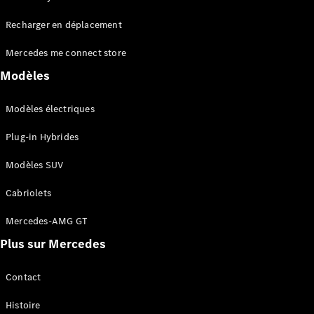
Tous les
Recharger en déplacement
SUVs
EQA
Électrique
Mercedes me connect store
EQE
Électrique
SUV
Modèles
EQS
Électrique
SUV
Modèles électriques
Mercedes-
Maybach
Électrique
Plug-in Hybrides
EQS SUV
GLA
Modèles SUV
GLA
Nouveau
GLA
Nouveau
Électrique
Cabriolets
GLB
Électrique
GLB
Mercedes-AMG GT
GLC
Électrique
Plus sur Mercedes
GLC
GLC Coupé
GLE
Contact
GLE
Nouveau
Histoire
GLE Coupé