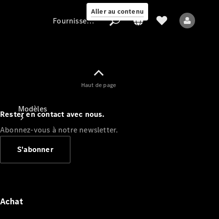
Aller au contenu
Fournisseur / Protection des données
Fournisseur /
Haut de page
Protection des
données
Modèles
Rester en contact avec nous.
Abonnez-vous à notre newsletter.
S'abonner
Tous les modèles
Nouveaux modèles
Achat