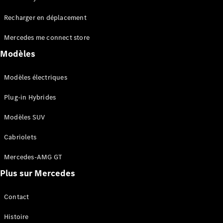
Tous les
Recharger en déplacement
SUVs
EQA
Électrique
Mercedes me connect store
EQE
Électrique
SUV
Modèles
EQS
Électrique
SUV
Modèles électriques
Mercedes-
Maybach
Électrique
Plug-in Hybrides
EQS SUV
GLA
Modèles SUV
GLA
Nouveau
GLA
Nouveau
Électrique
Cabriolets
GLB
Électrique
GLB
Mercedes-AMG GT
GLC
Électrique
Plus sur Mercedes
GLC
GLC Coupé
GLE
Contact
GLE
Nouveau
Histoire
GLE Coupé