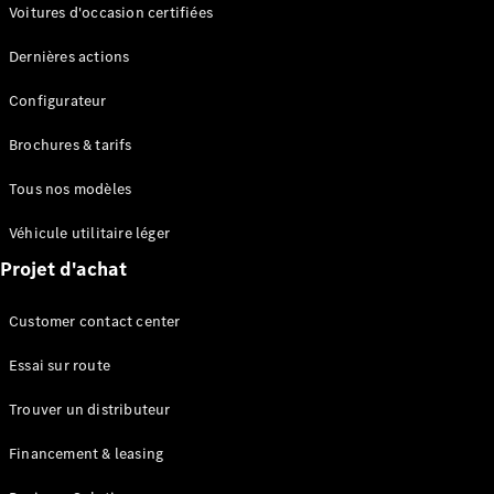
Modèles électriques
Voitures d'occasion certifiées
Modèles Plug-in Hybrid
Dernières actions
Berline
Configurateur
Brochures & tarifs
Tous nos modèles
Véhicule utilitaire léger
Tous les
Projet d'achat
Berlines
CLA
Électrique
Customer contact center
CLA
Classe C
Essai sur route
Berline
Classe
Trouver un distributeur
C
Électrique
Berline
Financement & leasing
EQE
Électrique
Berline