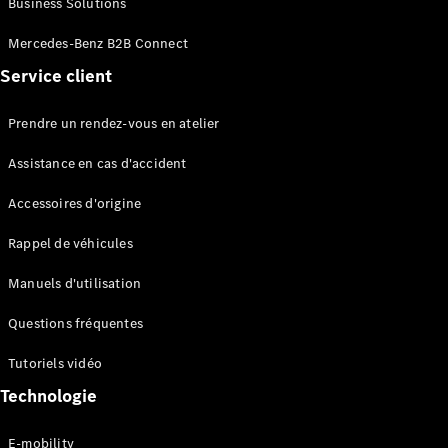
Business Solutions
EQS
Électrique
Berline
Mercedes-Benz B2B Connect
Classe E
Service client
Berline
Classe S
Classe S
Prendre un rendez-vous en atelier
Limousine
Mercedes-
Assistance en cas d'accident
Maybach
Classe S
Accessoires d'origine
Rappel de véhicules
Configurateur
Mercedes-
Manuels d'utilisation
Benz Store
SUV
Questions fréquentes
Tutoriels vidéo
Technologie
E-mobility