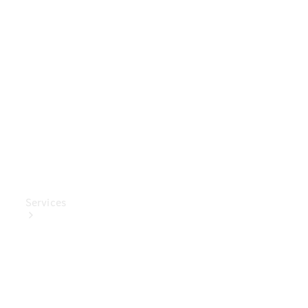
Mercedes-
Benz
Collection
Entretien
de voiture
Services