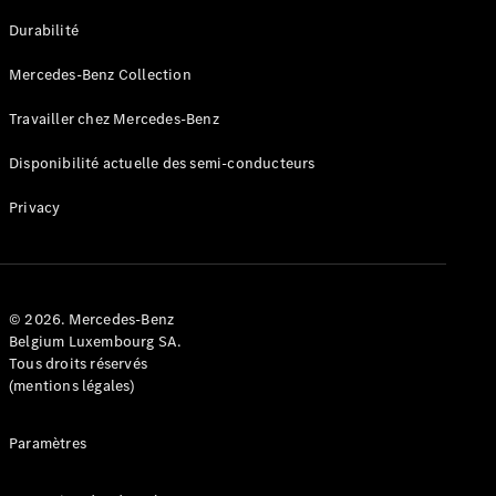
GLE
Nouveau
Durabilité
Coupé
GLS
Mercedes-Benz Collection
GLS
Nouveau
Mercedes-
Travailler chez Mercedes-Benz
Maybach
GLS SUV
Disponibilité actuelle des semi-conducteurs
Mercedes-
Maybach
Nouveau
Privacy
GLS SUV
Classe G
Véhicule
Électrique
tout-
terrain
© 2026. Mercedes-Benz
Classe G
Belgium Luxembourg SA.
Véhicule
Tous droits réservés
tout-terrain
(mentions légales)
Configurateur
Paramètres
Mercedes-
Benz Store