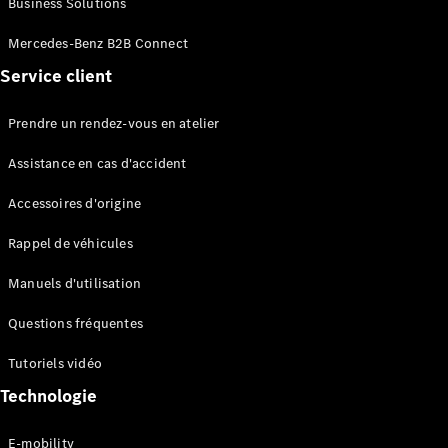
Business Solutions
EQS
Électrique
Berline
Mercedes-Benz B2B Connect
Classe E
Service client
Berline
Classe S
Classe S
Prendre un rendez-vous en atelier
Limousine
Mercedes-
Assistance en cas d'accident
Maybach
Classe S
Accessoires d'origine
Rappel de véhicules
Configurateur
Mercedes-
Manuels d'utilisation
Benz Store
SUV
Questions fréquentes
Tutoriels vidéo
Technologie
E-mobility