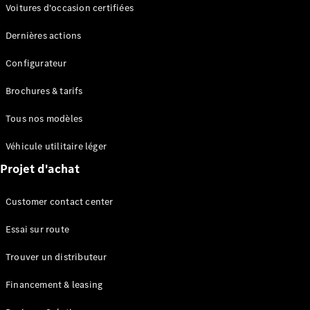
Modèles électriques
Voitures d'occasion certifiées
Modèles Plug-in Hybrid
Dernières actions
Berline
Configurateur
Brochures & tarifs
Tous nos modèles
Véhicule utilitaire léger
Tous les
Projet d'achat
Berlines
CLA
Électrique
Customer contact center
CLA
Classe C
Essai sur route
Berline
Classe
Trouver un distributeur
C
Électrique
Berline
Financement & leasing
EQE
Électrique
Berline