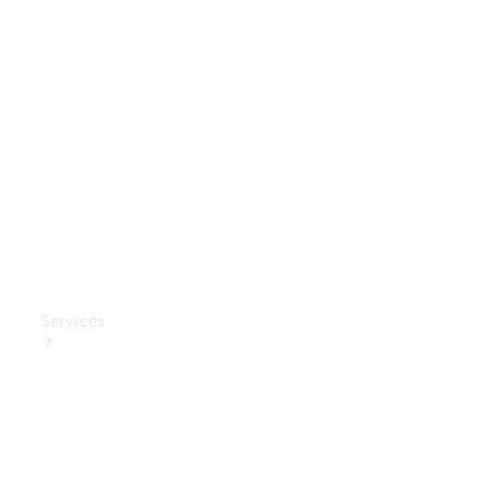
Mercedes-
Benz
Collection
Entretien
de voiture
Services