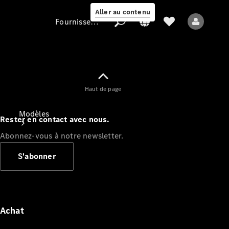
Aller au contenu
Fournisseur / Protection des données
Fournisseur /
Haut de page
Protection des
données
Modèles
Rester en contact avec nous.
Abonnez-vous à notre newsletter.
S'abonner
Tous les modèles
Nouveaux modèles
Achat