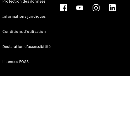
Protection des données
Break
Informations juridiques
Conditions d'utilisation
Tous les
Déclaration d’accessibilité
Breaks
CLA
Licences FOSS
Shooting
Électrique
Brake
CLA
Shooting
Brake
Classe C
Break
Classe C
Break All-
Terrain
Classe E