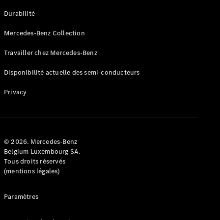
GLE
Nouveau
Durabilité
Coupé
GLS
Mercedes-Benz Collection
GLS
Nouveau
Mercedes-
Travailler chez Mercedes-Benz
Maybach
GLS SUV
Disponibilité actuelle des semi-conducteurs
Mercedes-
Maybach
Nouveau
Privacy
GLS SUV
Classe G
Véhicule
Électrique
tout-
terrain
© 2026. Mercedes-Benz
Classe G
Belgium Luxembourg SA.
Véhicule
Tous droits réservés
tout-terrain
(mentions légales)
Configurateur
Paramètres
Mercedes-
Benz Store