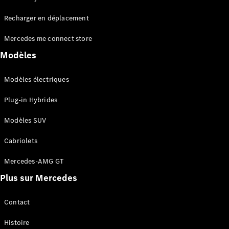
Tous les
Recharger en déplacement
SUVs
EQA
Électrique
Mercedes me connect store
EQE
Électrique
SUV
Modèles
EQS
Électrique
SUV
Modèles électriques
Mercedes-
Maybach
Électrique
Plug-in Hybrides
EQS SUV
GLA
Modèles SUV
GLA
Nouveau
GLA
Nouveau
Électrique
Cabriolets
GLB
Électrique
GLB
Mercedes-AMG GT
GLC
Électrique
Plus sur Mercedes
GLC
GLC Coupé
GLE
Contact
GLE
Nouveau
Histoire
GLE Coupé