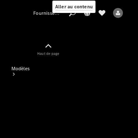
Aller au contenu
Fournisseur / Protection des données
Fournisseur /
Haut de page
Protection des
données
Modèles
Tous les modèles
Nouveaux modèles