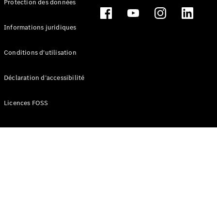
Protection des données
Break
Informations juridiques
Conditions d'utilisation
Tous les
Déclaration d’accessibilité
Breaks
CLA
Licences FOSS
Shooting
Électrique
Brake
CLA
Shooting
Brake
Classe C
Break
Classe C
Break All-
Terrain
Classe E