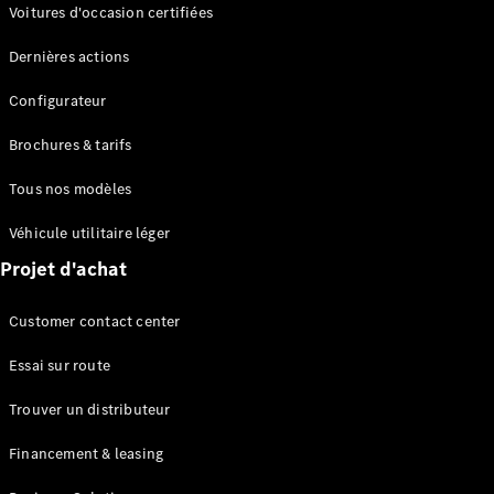
Modèles électriques
Voitures d'occasion certifiées
Modèles Plug-in Hybrid
Dernières actions
Berline
Configurateur
Brochures & tarifs
Tous nos modèles
Véhicule utilitaire léger
Tous les
Projet d'achat
Berlines
CLA
Électrique
Customer contact center
CLA
Classe C
Essai sur route
Berline
Classe
Trouver un distributeur
C
Électrique
Berline
Financement & leasing
EQE
Électrique
Berline