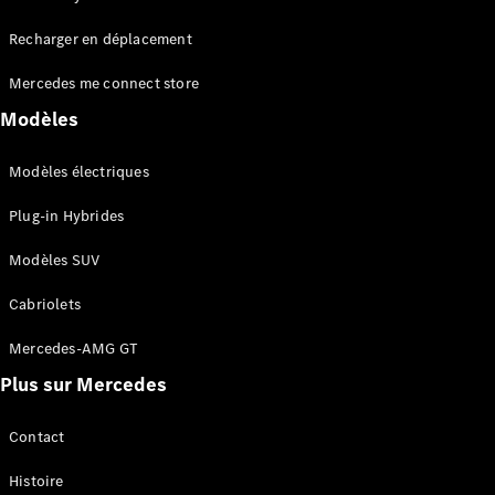
Tous les
Recharger en déplacement
SUVs
EQA
Électrique
Mercedes me connect store
EQE
Électrique
SUV
Modèles
EQS
Électrique
SUV
Modèles électriques
Mercedes-
Maybach
Électrique
Plug-in Hybrides
EQS SUV
GLA
Modèles SUV
GLA
Nouveau
GLA
Nouveau
Électrique
Cabriolets
GLB
Électrique
GLB
Mercedes-AMG GT
GLC
Électrique
Plus sur Mercedes
GLC
GLC Coupé
GLE
Contact
GLE
Nouveau
Histoire
GLE Coupé