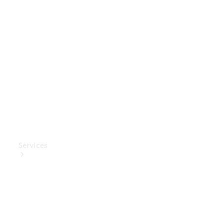
Mercedes-
Benz
Collection
Entretien
de voiture
Services