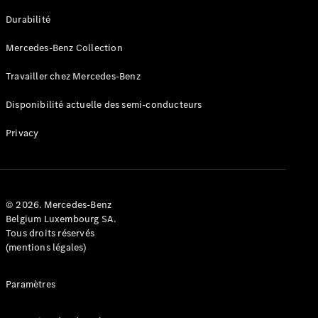
GLE
Nouveau
Durabilité
Coupé
GLS
Mercedes-Benz Collection
GLS
Nouveau
Mercedes-
Travailler chez Mercedes-Benz
Maybach
GLS SUV
Disponibilité actuelle des semi-conducteurs
Mercedes-
Maybach
Nouveau
Privacy
GLS SUV
Classe G
Véhicule
Électrique
tout-
terrain
© 2026. Mercedes-Benz
Classe G
Belgium Luxembourg SA.
Véhicule
Tous droits réservés
tout-terrain
(mentions légales)
Configurateur
Paramètres
Mercedes-
Benz Store