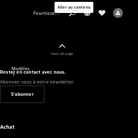
Aller au contenu
Fournisseur / Protection des données
Fournisseur /
Haut de page
Protection des
données
Modèles
Rester en contact avec nous.
Abonnez-vous à notre newsletter.
S'abonner
Tous les modèles
Nouveaux modèles
Achat