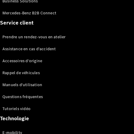
Business Solutions
EQS
Électrique
Berline
Mercedes-Benz B2B Connect
Classe E
Service client
Berline
Classe S
Classe S
Prendre un rendez-vous en atelier
Limousine
Mercedes-
Assistance en cas d'accident
Maybach
Classe S
Accessoires d'origine
Rappel de véhicules
Configurateur
Mercedes-
Manuels d'utilisation
Benz Store
SUV
Questions fréquentes
Tutoriels vidéo
Technologie
E-mobility