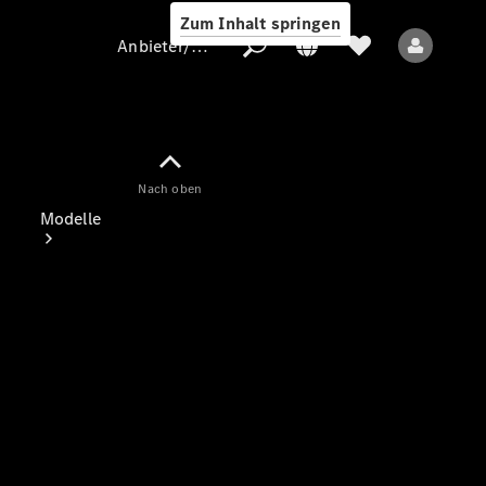
Zum Inhalt springen
Anbieter/Datenschutz
Nach oben
Anbieter/Datenschutz
Modelle
Alle Modelle
Elektromodelle