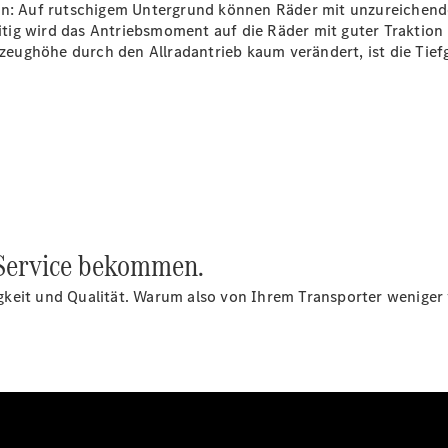
en: Auf rutschigem Untergrund können Räder mit unzureichende
ig wird das Antriebsmoment auf die Räder mit guter Traktion ü
hrzeughöhe durch den Allradantrieb kaum verändert, ist die Tie
Citan
Kastenwagen
Konfigurator
Mercedes-
Benz Store
n Service bekommen.
Marco Polo
gkeit und Qualität. Warum also von Ihrem Transporter weniger
Marco Polo