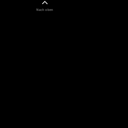
Nach oben
Konfigurator
Mercedes-
Benz Store
V-Klasse
V-Klasse
Konfigurator
Mercedes-
Benz Store
eSprinter