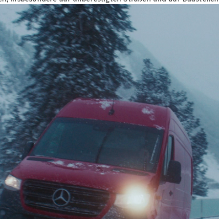
Sprinter
Alle
Sprinter
Sprinter
Kastenwagen
Sprinter
Tourer
Sprinter
Fahrgestell
Sprinter
Fahrgestell
Doppelkabine
Sprinter
Pritschenfahrzeug