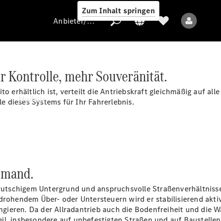
Zum Inhalt springen
Anbieter/Datenschutz
r Kontrolle, mehr Souveränität.
Anbieter/Datenschutz
o erhältlich ist, verteilt die Antriebskraft gleichmäßig auf all
Modelle
le dieses Systems für Ihr Fahrerlebnis.
emand.
Alle Modelle
 rutschigem Untergrund und anspruchsvolle Straßenverhältnisse: 
drohendem Über- oder Untersteuern wird er stabilisierend aktiv
Elektromodelle
ieren. Da der Allradantrieb auch die Bodenfreiheit und die W
il, insbesondere auf unbefestigten Straßen und auf Baustelle