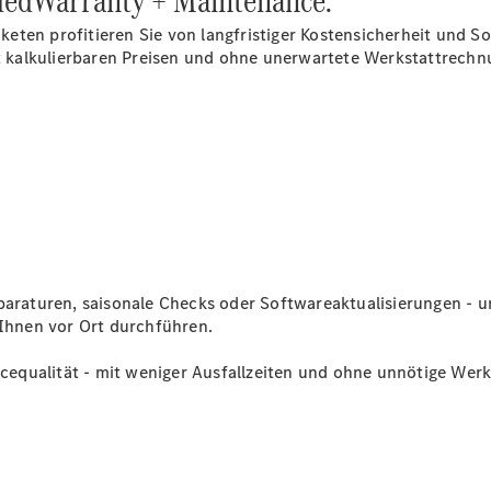
dedWarranty + Maintenance.
ten profitieren Sie von langfristiger Kostensicherheit und Sor
mit kalkulierbaren Preisen und ohne unerwartete Werkstattrec
Citan
Kastenwagen
Konfigurator
Mercedes-
Benz Store
Marco Polo
raturen, saisonale Checks oder Softwareaktualisierungen - u
 Ihnen vor Ort
durchführen
.
vicequalität - mit weniger Ausfallzeiten und ohne unnötige Werk
Marco Polo