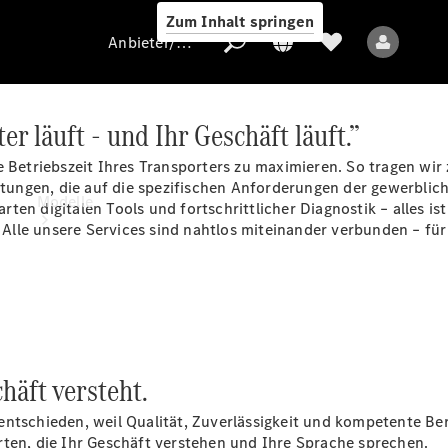
Zum Inhalt springen
Anbieter/Datenschutz
er läuft - und Ihr Geschäft läuft.”
 Betriebszeit Ihres Transporters zu maximieren. So tragen wir 
Anbieter/Datenschutz
istungen, die auf die spezifischen Anforderungen der gewerblic
Modelle
en digitalen Tools und fortschrittlicher Diagnostik – alles ist
. Alle unsere Services sind nahtlos miteinander verbunden – fü
Alle Modelle
häft versteht.
Elektromodelle
ntschieden, weil Qualität, Zuverlässigkeit und kompetente Ber
rten, die Ihr Geschäft verstehen und Ihre Sprache sprechen.