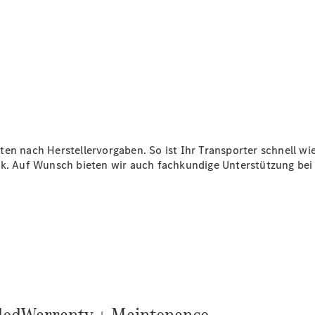
Konfigurator
Mercedes-
Benz Store
Vito
ten nach Herstellervorgaben. So ist Ihr Transporter schnell w
Alle Vito
ck. Auf Wunsch bieten wir auch fachkundige Unterstützung bei
Vito
Kastenwagen
Vito Mixto
Vito Tourer
Konfigurator
Mercedes-
Benz Store
Citan