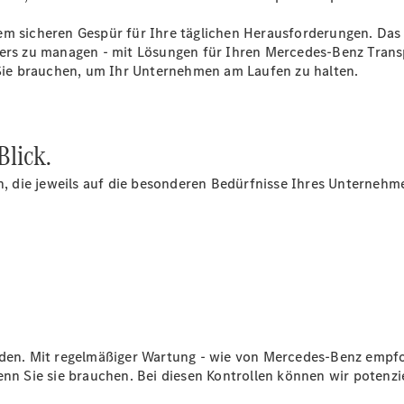
Sprinter
nem sicheren Gespür für Ihre täglichen Herausforderungen. Da
ters zu managen - mit Lösungen für Ihren Mercedes-Benz Trans
e Sie brauchen, um Ihr Unternehmen am Laufen zu halten.
Blick.
Alle
Sprinter
an, die jeweils auf die besonderen Bedürfnisse Ihres Unternehm
Sprinter
Kastenwagen
Sprinter
Tourer
Sprinter
Fahrgestell
Sprinter
Fahrgestell
Doppelkabine
iden. Mit regelmäßiger Wartung - wie von Mercedes-Benz empfo
Sprinter
enn Sie sie brauchen. Bei diesen Kontrollen können wir potenzi
Pritschenfahrzeug