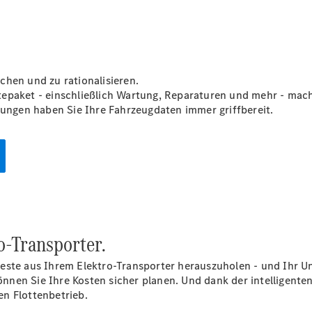
Konfigurator
Mercedes-
Benz Store
chen und zu rationalisieren.
V-Klasse
paket - einschließlich Wartung, Reparaturen und mehr - machen
sungen haben Sie Ihre Fahrzeugdaten immer griffbereit.
V-Klasse
Konfigurator
Mercedes-
o-Transporter.
Benz Store
eSprinter
Beste aus Ihrem Elektro-Transporter herauszuholen - und Ihr 
en Sie Ihre Kosten sicher planen. Und dank der intelligenten 
n Flottenbetrieb.