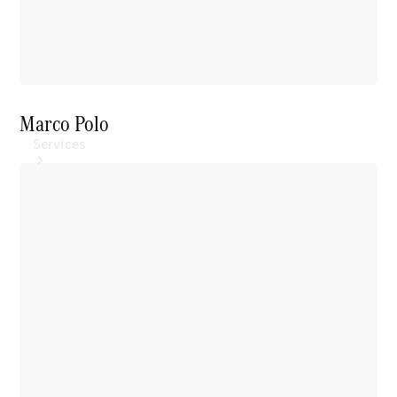
Marco Polo
Services
Ladelösungen
Service
Transporter-
Service
Mercedes-
Benz Care