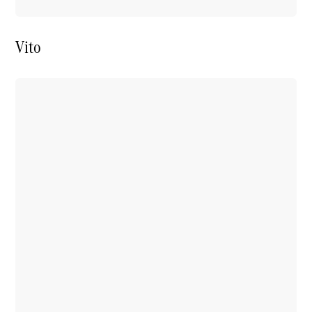
Benz Store
EQV
Vito
EQV
Elektrisch
Konfigurator
Mercedes-
Benz Store
Mercedes-Benz Pkw
Konfigurator
Mercedes-Benz
Store