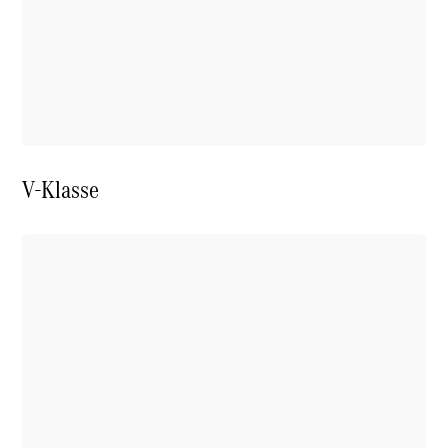
Mobilitätslösungen
Digitale
Lösungen
Mercedes-
Benz
Qualität
Servicetermin
vereinbaren
V-Klasse
Betriebsanleitungen
& Support
Mercedes-
Benz B2B
Connect
Händlersuche