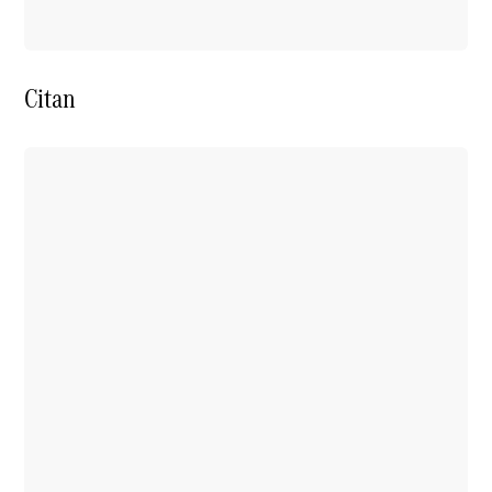
Citan
Übersicht
Serienausstattung
Remote
Navigation
Ihr
elektrischer
Transporter
Zusätzliche
Digitale
Extras
Händlersuche