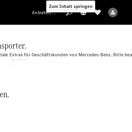
Zum Inhalt springen
Anbieter/Datenschutz
nsporter.
Anbieter/Datenschutz
itale
Extras
für Geschäftskunden von Mercedes-Benz. Bitte beac
Modelle
en.
Alle Modelle
Elektromodelle