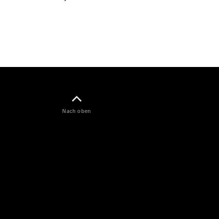
Konfigurator
Mercedes-
Benz Store
V-Klasse
Nach oben
V-Klasse
Konfigurator
Mercedes-
Benz Store
eSprinter