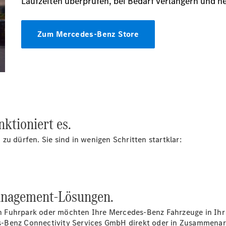
Citan
Kastenwagen
Konfigurator
Mercedes-
nktioniert es.
Benz Store
Marco Polo
zu dürfen. Sie sind in wenigen Schritten startklar:
management-Lösungen.
n Fuhrpark oder möchten Ihre Mercedes-Benz Fahrzeuge in I
-Benz Connectivity Services GmbH direkt oder in Zusammenarb
Marco Polo