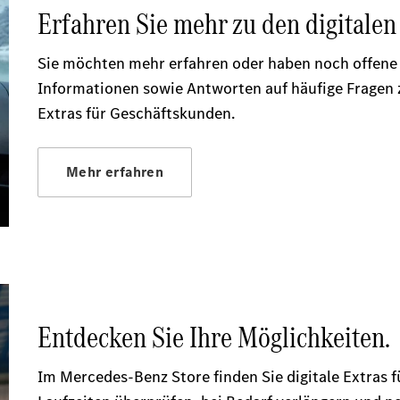
Konfigurator
Mercedes-
Benz Store
Vito
Alle Vito
Vito
Kastenwagen
Vito Mixto
Vito Tourer
Konfigurator
Mercedes-
Benz Store
Citan