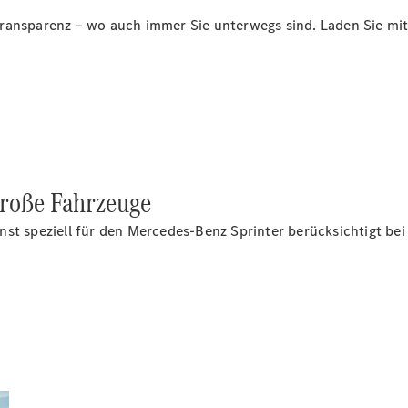
Sprinter
ransparenz – wo auch immer Sie unterwegs sind. Laden Sie mit 
Alle
Sprinter
Sprinter
große Fahrzeuge
Kastenwagen
Sprinter
nst speziell für den Mercedes-Benz
Sprinter
berücksichtigt bei
Tourer
Sprinter
Fahrgestell
Sprinter
Fahrgestell
Doppelkabine
Sprinter
Pritschenfahrzeug