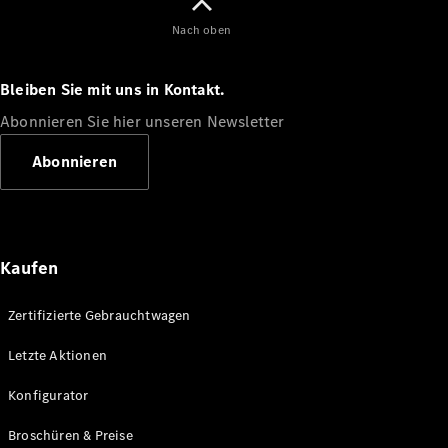
Nach oben
Entdecken
Sie unsere
neuesten
Bleiben Sie mit uns in Kontakt.
Nachrichten
Abonnieren Sie hier unseren Newsletter
Über
Mercedes-
Abonnieren
Benz
Kaufen
Zertifizierte Gebrauchtwagen
Letzte Aktionen
Über uns
Konfigurator
Mercedes-
AMG
Broschüren & Preise
Mercedes-