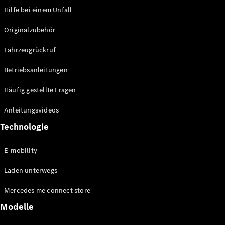
Over-the-Air-
Hilfe bei einem Unfall
Aktualisierungen
Design &
Originalzubehör
Konzeptfahrzeuge
Elektromobilität
Fahrzeugrückruf
Nachhaltigkeit
Betriebsanleitungen
Mercedes-
Häufig gestellte Fragen
Benz
Belgium
Anleitungsvideos
Luxembourg
Technologie
E-mobility
Laden unterwegs
Mercedes me connect store
Modelle