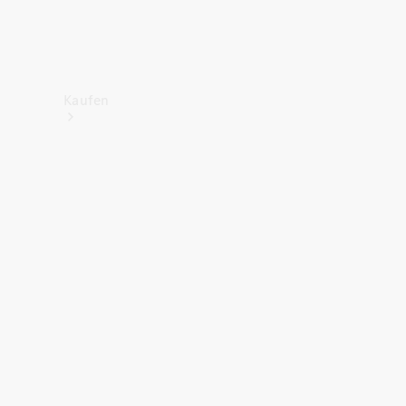
Kaufen
Neuwagenbestand
entdecken
Gebrauchtwagen
finden
Aktionen
Fleet &
Corporate