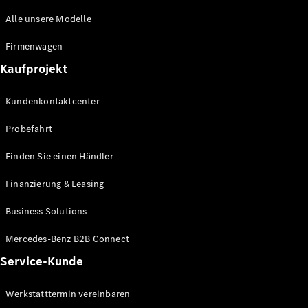
Maybach
Alle unsere Modelle
Saison-
Specials
Firmenwagen
Technologie
und
Kaufprojekt
Innovationen
Kundenkontaktcenter
Probefahrt
Finden Sie einen Händler
Finanzierung & Leasing
Business Solutions
Autonomes
Fahren
Mercedes-Benz B2B Connect
Fahrassistenzsysteme
Service-Kunde
& Sicherheit
MBUX
Werkstatttermin vereinbaren
Multimedia