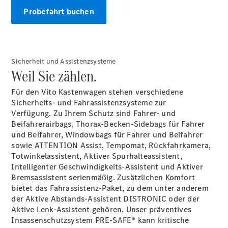
Probefahrt buchen
Konfigurator
Mercedes-
Benz Store
V-Klasse
Sicherheit und Assistenzsysteme
Weil Sie zählen.
Für den Vito Kastenwagen stehen verschiedene
Sicherheits- und Fahrassistenzsysteme zur
Verfügung.
Zu Ihrem Schutz sind Fahrer- und
Beifahrerairbags, Thorax-Becken-Sidebags für Fahrer
V-Klasse
und Beifahrer, Windowbags für Fahrer und Beifahrer
sowie ATTENTION Assist, Tempomat, Rückfahrkamera,
Totwinkelassistent, Aktiver Spurhalteassistent,
Konfigurator
Intelligenter Geschwindigkeits-Assistent und Aktiver
Mercedes-
Bremsassistent serienmäßig. Zusätzlichen Komfort
Benz Store
bietet das Fahrassistenz-Paket, zu dem unter anderem
eSprinter
der Aktive Abstands-Assistent DISTRONIC oder der
Aktive Lenk-Assistent
gehören.
Unser präventives
Insassenschutzsystem PRE-SAFE® kann kritische