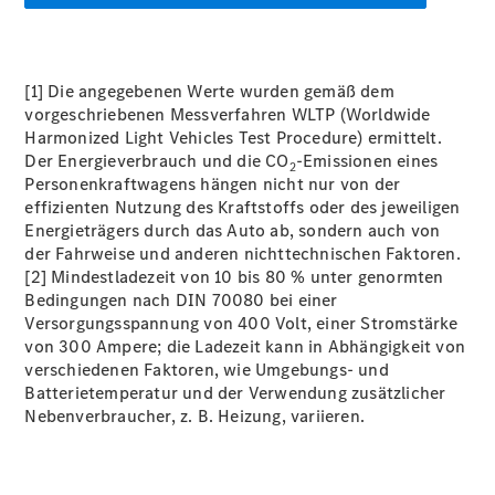
Benz Store
EQV
[1] Die angegebenen Werte wurden gemäß dem
vorgeschriebenen Messverfahren WLTP (Worldwide
Harmonized Light Vehicles Test Procedure) ermittelt.
Der Energieverbrauch und die CO
-Emissionen eines
2
Personenkraftwagens hängen nicht nur von der
EQV
Elektrisch
effizienten Nutzung des Kraftstoffs oder des jeweiligen
Energieträgers durch das Auto ab, sondern auch von
Konfigurator
der Fahrweise und anderen nichttechnischen Faktoren.
Mercedes-
[2] Mindestladezeit von 10 bis 80 % unter genormten
Benz Store
Bedingungen nach DIN 70080 bei einer
Versorgungsspannung von 400 Volt, einer Stromstärke
von 300 Ampere; die Ladezeit kann in Abhängigkeit von
Mercedes-Benz Pkw
verschiedenen Faktoren, wie Umgebungs- und
Batterietemperatur und der Verwendung zusätzlicher
Nebenverbraucher, z. B. Heizung, variieren.
Konfigurator
Mercedes-Benz
Store