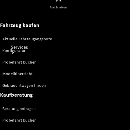
Nach oben
Fahrzeug kaufen
Aktuelle Fahrzeugangebote
Services
Konfigurator
Probefahrt buchen
Modellübersicht
Gebrauchtwagen finden
Ladelösungen
Kaufberatung
Service
Transporter-
Beratung anfragen
Service
Mercedes-
Probefahrt buchen
Benz Care