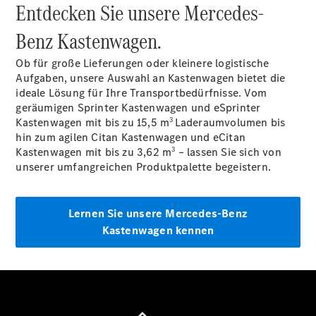
Entdecken Sie unsere Mercedes-
Benz Kastenwagen.
Ob für große Lieferungen oder kleinere logistische
Aufgaben, unsere Auswahl an Kastenwagen bietet die
ideale Lösung für Ihre Transportbedürfnisse. Vom
geräumigen Sprinter Kastenwagen und eSprinter
3
Kastenwagen mit bis zu 15,5 m
Laderaumvolumen bis
Übersicht
hin zum agilen Citan Kastenwagen und eCitan
Serienausstattung
3
Kastenwagen mit bis zu 3,62 m
– lassen Sie sich von
Remote
unserer umfangreichen Produktpalette begeistern.
Navigation
Ihr
elektrischer
Lernen Sie unsere Mercedes-Benz
Transporter
Kastenwagen kennen
Zusätzliche
Digitale
Extras
Händlersuche