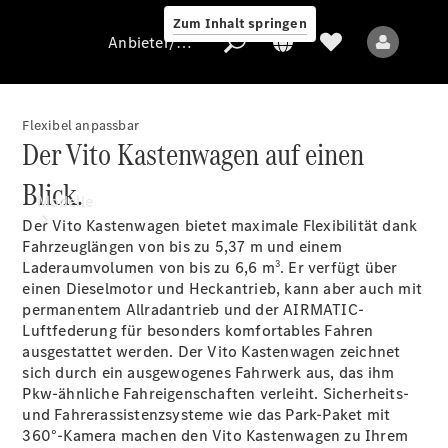
Zum Inhalt springen
Anbieter/Datenschutz
Flexibel anpassbar
Der Vito Kastenwagen auf einen
Anbieter/Datenschutz
Blick.
Modelle
Der Vito Kastenwagen bietet maximale Flexibilität dank
Fahrzeuglängen von bis zu 5,37 m und einem
3
Laderaumvolumen von bis zu 6,6 m
. Er verfügt über
einen Dieselmotor und Heckantrieb, kann aber auch mit
permanentem
Allradantrieb
und der
AIRMATIC-
Luftfederung
für besonders komfortables Fahren
ausgestattet werden. Der Vito Kastenwagen zeichnet
Alle Modelle
sich durch ein ausgewogenes Fahrwerk aus, das ihm
Pkw-ähnliche Fahreigenschaften verleiht. Sicherheits-
und Fahrerassistenzsysteme wie das Park-Paket mit
Elektromodelle
360°-Kamera
machen den Vito Kastenwagen zu Ihrem