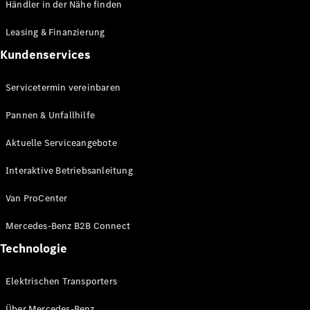
Mobilitätslösungen
Händler in der Nähe finden
Digitale
Lösungen
Leasing & Finanzierung
Mercedes-
Kundenservices
Benz
Qualität
Servicetermin vereinbaren
Servicetermin
vereinbaren
Pannen & Unfallhilfe
Betriebsanleitungen
Aktuelle Serviceangebote
& Support
Mercedes-
Interaktive Betriebsanleitung
Benz B2B
Connect
Van ProCenter
Händlersuche
Mercedes-Benz B2B Connect
Technologie
Elektrischen Transporters
Über Mercedes-Benz