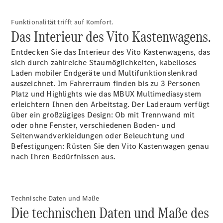
Konfigurator
Funktionalität trifft auf Komfort.
Mercedes-
Das Interieur des Vito Kastenwagens.
Benz Store
Vito
Entdecken Sie das Interieur des Vito Kastenwagens, das
sich durch zahlreiche Staumöglichkeiten, kabelloses
Laden mobiler
Endgeräte
und Multifunktionslenkrad
auszeichnet. Im
Fahrerraum
finden bis zu 3 Personen
Platz und Highlights wie das MBUX Multimediasystem
erleichtern Ihnen den Arbeitstag. Der Laderaum verfügt
über ein großzügiges Design: Ob mit
Trennwand
mit
Alle Vito
oder ohne Fenster, verschiedenen
Boden-
und
Vito
Seitenwandverkleidungen
oder
Beleuchtung
und
Kastenwagen
Befestigungen:
Rüsten Sie den Vito Kastenwagen genau
Vito Mixto
nach Ihren Bedürfnissen aus.
Vito Tourer
Konfigurator
Mercedes-
Technische Daten und Maße
Benz Store
Die technischen Daten und Maße des
Citan