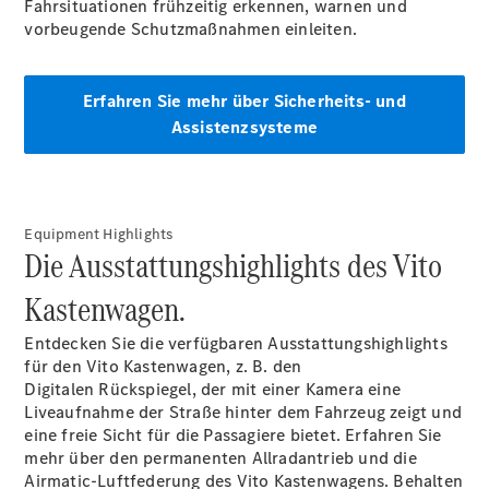
Fahrsituationen frühzeitig erkennen, warnen und
vorbeugende Schutzmaßnahmen
einleiten.
Alle
Erfahren Sie mehr über Sicherheits- und
eSprinter
eSprinter
Assistenzsysteme
Elektrisch
Kastenwagen
eSprinter
Elektrisch
Fahrgestell
Equipment Highlights
Die Ausstattungshighlights des Vito
Konfigurator
Mercedes-
Kastenwagen.
Benz Store
eVito
Entdecken Sie die verfügbaren Ausstattungshighlights
für den Vito Kastenwagen, z. B. den
Digitalen
Rückspiegel, der mit einer Kamera eine
Liveaufnahme der Straße hinter dem Fahrzeug zeigt und
eine freie Sicht für die Passagiere bietet. Erfahren Sie
mehr über den permanenten
Allradantrieb
und die
Airmatic-Luftfederung des Vito
Kastenwagens.
Behalten
Alle eVito