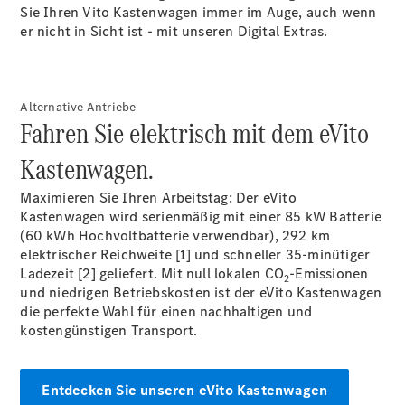
Sie Ihren Vito Kastenwagen immer im Auge, auch wenn
eVito
Elektrisch
er nicht in Sicht ist - mit unseren Digital
Extras.
Kastenwagen
eVito
Elektrisch
Tourer
Alternative Antriebe
Konfigurator
Fahren Sie elektrisch mit dem eVito
Mercedes-
Benz Store
Kastenwagen.
eCitan
Maximieren Sie Ihren Arbeitstag: Der eVito
Kastenwagen wird serienmäßig mit einer 85 kW Batterie
(60 kWh Hochvoltbatterie verwendbar), 292 km
elektrischer Reichweite [1] und schneller 35-minütiger
Ladezeit [2] geliefert. Mit null lokalen CO
-Emissionen
2
und niedrigen Betriebskosten ist der eVito Kastenwagen
eCitan
die perfekte Wahl für einen nachhaltigen und
Elektrisch
Kastenwagen
kostengünstigen Transport.
Konfigurator
Entdecken Sie unseren eVito Kastenwagen
Mercedes-