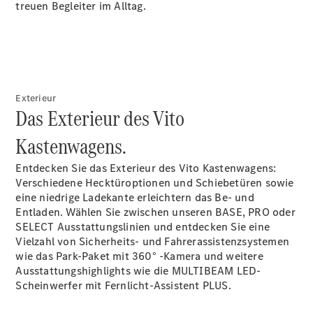
treuen Begleiter im Alltag.
Sprinter
Exterieur
Das Exterieur des Vito
Alle
Sprinter
Kastenwagens.
Sprinter
Kastenwagen
Entdecken Sie das Exterieur des Vito Kastenwagens:
Sprinter
Verschiedene
Hecktüroptionen
und
Schiebetüren
sowie
Tourer
eine niedrige Ladekante erleichtern das Be- und
Sprinter
Entladen. Wählen Sie zwischen unseren
BASE
,
PRO
oder
Fahrgestell
SELECT
Ausstattungslinien und entdecken Sie eine
Sprinter
Vielzahl von Sicherheits- und Fahrerassistenzsystemen
Fahrgestell
wie das Park-Paket mit 360°
-Kamera
und weitere
Doppelkabine
Ausstattungshighlights wie die MULTIBEAM LED-
Sprinter
Scheinwerfer mit Fernlicht-Assistent
PLUS.
Pritschenfahrzeug