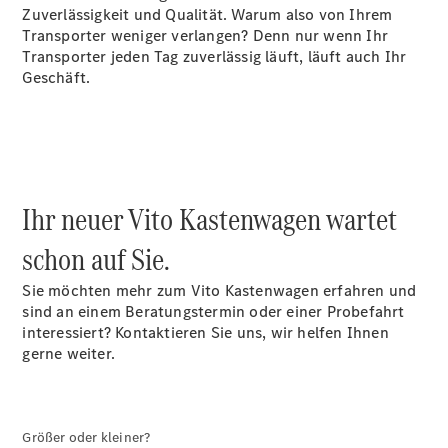
Transporter
Zuverlässigkeit und Qualität. Warum also von Ihrem
Transporter weniger verlangen? Denn nur wenn Ihr
Transporter jeden Tag zuverlässig läuft, läuft auch Ihr
Angebote
Geschäft.
Online
Konfigurator
Probefahrt
buchen
Leasing &
Finanzierung
Ihr neuer Vito Kastenwagen wartet
Versicherungen
schon auf Sie.
Sie möchten mehr zum Vito Kastenwagen erfahren und
Nachfolgemodell
sind an einem Beratungstermin oder einer Probefahrt
finden
interessiert? Kontaktieren Sie uns, wir helfen Ihnen
Digitale
gerne weiter.
Extras für
Ihren
Transporter
Größer oder kleiner?