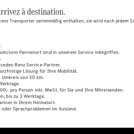
Konfigurator
rivez à destination.
Mercedes-
Benz Store
Benz Transporter serienmäßig enthalten, sie wird nach jedem 
Vito
.
zum/vom Pannenort sind in unserem Service inbegriffen.
.
cedes-Benz Service-Partner.
Alle Vito
urzfristige Lösung für Ihre Mobilität.
Vito
m Umkreis von 50 km.
Kastenwagen
 Werktage.
Vito Mixto
00,- pro Person inkl. MwSt. für Sie und Ihre Mitreisenden.
Vito Tourer
en, bis zu 3 Werktage.
rtner in Ihrem Heimatort.
en oder Sprachproblemen im Ausland.
Konfigurator
Mercedes-
Benz Store
Citan