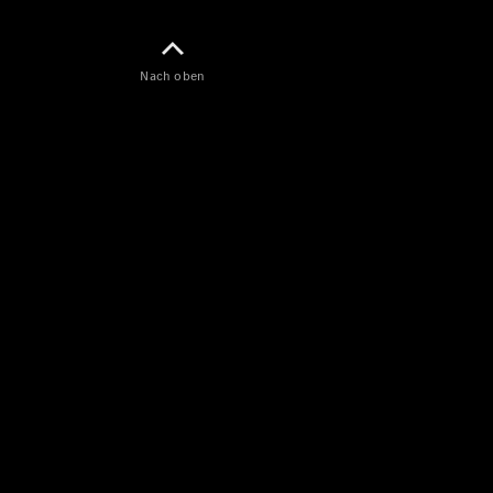
Nach oben
Citan
Kastenwagen
Konfigurator
Mercedes-
Benz Store
Marco Polo
Marco Polo