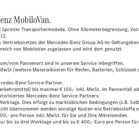
Sprinter
Benz MobiloVan.
nd Sprinter Transportermodelle. Ohne Kilometerbegrenzung. Vo
12.
 Vertriebsnetzes der Mercedes-Benz Group AG im Geltungsberei
ereich von MobiloVan zugelassen und wird dort genutzt.
Alle
Sprinter
zum/vom Pannenort sind in unserem Service inbegriffen.
Sprinter
l. MwSt (weitere Materialkosten für Reifen, Batterien, Schlüsse
Kastenwagen
Sprinter
cedes-Benz Service-Partner.
Tourer
erkehrsmittel) bis maximal € 150,- inkl. MwSt. im Pannenfall od
Sprinter
torisierten Mercedes-Benz Service-Partners.
Fahrgestell
 Werktage. Dies erfolgt zu marktüblichen Bedingungen (z.B. Sel
Sprinter
Nicht übernommen werden sonstige Kosten wie Betriebsstoffe e
Fahrgestell
00,- pro Person inkl. MwSt. für Sie und Ihre Mitreisenden.
Doppelkabine
r bis zu drei Werktage und bis zu € 400,- Euro pro Person für
Sprinter
Pritschenfahrzeug