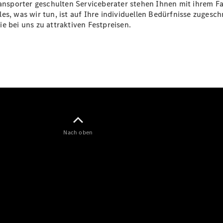
ransporter geschulten Serviceberater stehen Ihnen mit ihrem F
es, was wir tun, ist auf Ihre individuellen Bedürfnisse zugesc
e bei uns zu attraktiven Festpreisen.
Citan
Kastenwagen
Konfigurator
Mercedes-
Benz Store
Nach oben
Marco Polo
Marco Polo