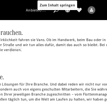
Zum Inhalt springen
Anbieter/Datenschutz
brauchen.
irklichkeit fahren sie Vans. Ob im Handwerk, beim Bau oder in 
Anbieter/Datenschutz
der Straße und wir tun alles dafür, damit das auch so bleibt. 
Modelle
ie verdienen.
e.
 Lösungen für Ihre Branche. Und dabei reden wir nicht nur v
Alle Modelle
 sondern auch von eigens geschulten Mitarbeitern, die Sie wäh
gen Ihrer jeweiligen Branche zugeschnitten – vom Flottenmana
ßen täglich tun, um die Welt am Laufen zu halten, wir haben 
Elektromodelle