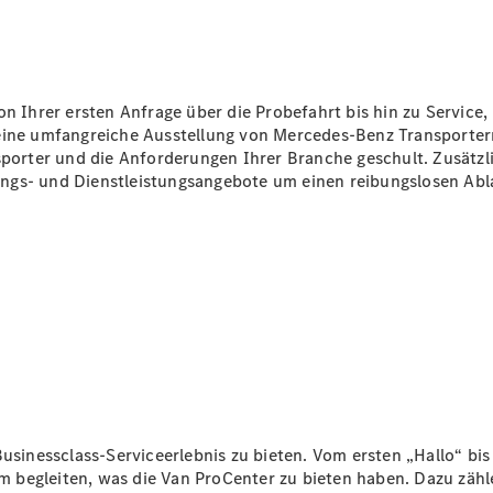
Konfigurator
Mercedes-
Benz Store
Vito
on Ihrer ersten Anfrage über die Probefahrt bis hin zu Servic
 eine umfangreiche Ausstellung von Mercedes-Benz Transporte
nsporter und die Anforderungen Ihrer Branche geschult. Zusätz
ngs- und Dienstleistungsangebote um einen reibungslosen Abla
Alle Vito
Vito
Kastenwagen
Vito Mixto
Vito Tourer
Konfigurator
Mercedes-
usinessclass-Serviceerlebnis zu bieten. Vom ersten „Hallo“ bis 
Benz Store
llem begleiten, was die Van ProCenter zu bieten haben. Dazu z
Citan