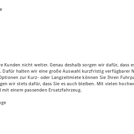
Sprinter
e
Alle
.
Sprinter
Sprinter
Kunden nicht weiter. Genau deshalb sorgen wir dafür, dass es
Kastenwagen
e. Dafür halten wir eine große Auswahl kurzfristig verfügbarer
Sprinter
 Optionen zur Kurz- oder Langzeitmiete können Sie Ihren Fuhrp
Tourer
gen wir stets dafür, dass Sie es auch bleiben. Mit vielen hochw
Sprinter
ll mit einem passenden Ersatzfahrzeug.
Fahrgestell
Sprinter
uge
Fahrgestell
Doppelkabine
Sprinter
Pritschenfahrzeug