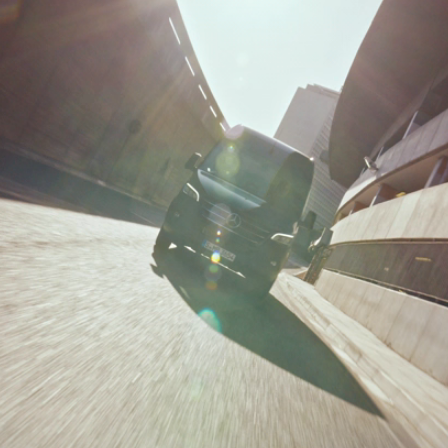
Sprinter
Alle
Sprinter
Sprinter
Kastenwagen
Sprinter
Tourer
Sprinter
Fahrgestell
Sprinter
Fahrgestell
Doppelkabine
Sprinter
Pritschenfahrzeug