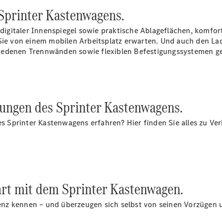
 Sprinter Kastenwagens.
digitaler
Innenspiegel
sowie praktische Ablageflächen, komfort
s Sie von einem mobilen Arbeitsplatz erwarten. Und auch den 
iedenen Trennwänden sowie flexiblen Befestigungssystemen ge
Citan
Kastenwagen
ungen des Sprinter Kastenwagens.
Konfigurator
Mercedes-
 Sprinter Kastenwagens erfahren? Hier finden Sie alles zu Ve
Benz Store
Marco Polo
ahrt mit dem Sprinter Kastenwagen.
nz kennen – und überzeugen sich selbst von seinen Vorzügen u
Marco Polo