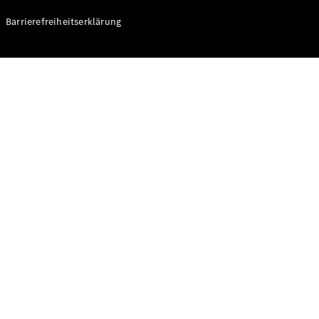
Mobilitätslösungen
Digitale
Barrierefreiheitserklärung
Lösungen
Mercedes-
Benz
Qualität
Servicetermin
vereinbaren
Betriebsanleitungen
& Support
Mercedes-
Benz B2B
Connect
Händlersuche