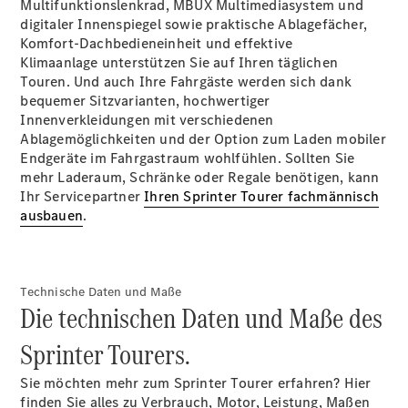
Multifunktionslenkrad, MBUX
Multimediasystem
und
digitaler
Innenspiegel
sowie praktische Ablagefächer,
Komfort-Dachbedieneinheit
und effektive
Klimaanlage
unterstützen Sie auf Ihren täglichen
Touren. Und auch Ihre Fahrgäste werden sich dank
bequemer Sitzvarianten, hochwertiger
Innenverkleidungen mit verschiedenen
Citan
Ablagemöglichkeiten und der Option zum Laden mobiler
Kastenwagen
Endgeräte im Fahrgastraum wohlfühlen. Sollten Sie
mehr Laderaum, Schränke oder Regale benötigen, kann
Konfigurator
Ihr Servicepartner
Ihren Sprinter Tourer fachmännisch
Mercedes-
ausbauen
.
Benz Store
Marco Polo
Technische Daten und Maße
Die technischen Daten und Maße des
Sprinter Tourers.
Sie möchten mehr zum Sprinter Tourer erfahren? Hier
finden Sie alles zu Verbrauch, Motor, Leistung, Maßen
Marco Polo