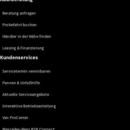
Transporter
Beratung anfragen
Angebote
Online
Probefahrt buchen
Konfigurator
Probefahrt
Händler in der Nähe finden
buchen
Leasing &
Leasing & Finanzierung
Finanzierung
Kundenservices
Versicherungen
Servicetermin vereinbaren
Pannen & Unfallhilfe
Nachfolgemodell
finden
Aktuelle Serviceangebote
Digitale
Extras für
Interaktive Betriebsanleitung
Ihren
Transporter
Van ProCenter
Mercedes-Benz B2B Connect