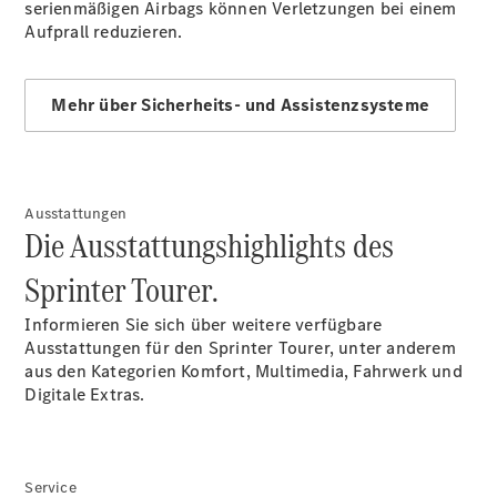
serienmäßigen Airbags können Verletzungen bei einem
eVito
Elektrisch
Aufprall reduzieren.
Kastenwagen
eVito
Elektrisch
Tourer
Mehr über Sicherheits- und Assistenzsysteme
Konfigurator
Mercedes-
Benz Store
Ausstattungen
eCitan
Die Ausstattungshighlights des
Sprinter Tourer.
Informieren Sie sich über weitere verfügbare
Ausstattungen für den Sprinter Tourer, unter anderem
aus den Kategorien Komfort, Multimedia, Fahrwerk und
eCitan
Elektrisch
Digitale Extras.
Kastenwagen
Konfigurator
Mercedes-
Service