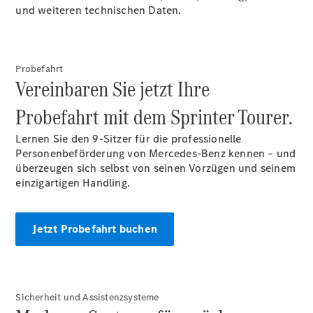
und weiteren technischen Daten.
Konfigurator
Mercedes-
Benz Store
Probefahrt
V-Klasse
Vereinbaren Sie jetzt Ihre
Probefahrt mit dem Sprinter Tourer.
Lernen Sie den 9-Sitzer für die professionelle
Personenbeförderung von Mercedes-Benz kennen – und
überzeugen sich selbst von seinen Vorzügen und seinem
V-Klasse
einzigartigen Handling.
Konfigurator
Jetzt Probefahrt buchen
Mercedes-
Benz Store
eSprinter
Sicherheit und Assistenzsysteme