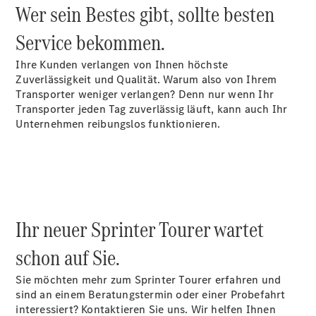
Benz Store
Wer sein Bestes gibt, sollte besten
EQV
Service bekommen.
Ihre Kunden verlangen von Ihnen höchste
Zuverlässigkeit und Qualität. Warum also von Ihrem
Transporter weniger verlangen? Denn nur wenn Ihr
Transporter jeden Tag zuverlässig läuft, kann auch Ihr
EQV
Unternehmen reibungslos funktionieren.
Elektrisch
Konfigurator
Mercedes-
Benz Store
Ihr neuer Sprinter Tourer wartet
Mercedes-Benz Pkw
schon auf Sie.
Konfigurator
Sie möchten mehr zum Sprinter Tourer erfahren und
Mercedes-Benz
sind an einem Beratungstermin oder einer Probefahrt
Store
interessiert? Kontaktieren Sie uns. Wir helfen Ihnen