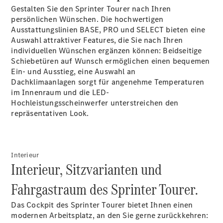
Gestalten Sie den Sprinter Tourer nach Ihren
Konfigurator
persönlichen Wünschen. Die hochwertigen
Mercedes-
Ausstattungslinien BASE, PRO und SELECT bieten eine
Benz Store
Auswahl attraktiver Features, die Sie nach Ihren
Vito
individuellen Wünschen ergänzen können: Beidseitige
Schiebetüren auf Wunsch ermöglichen einen bequemen
Ein- und Ausstieg, eine Auswahl an
Dachklimaanlagen
sorgt für angenehme Temperaturen
im Innenraum und die
LED-
Hochleistungsscheinwerfer
unterstreichen den
repräsentativen Look.
Alle Vito
Vito
Kastenwagen
Vito Mixto
Interieur
Vito Tourer
Interieur, Sitzvarianten und
Fahrgastraum des Sprinter Tourer.
Konfigurator
Mercedes-
Das Cockpit des Sprinter Tourer bietet Ihnen einen
Benz Store
modernen Arbeitsplatz, an den Sie gerne zurückkehren:
Citan