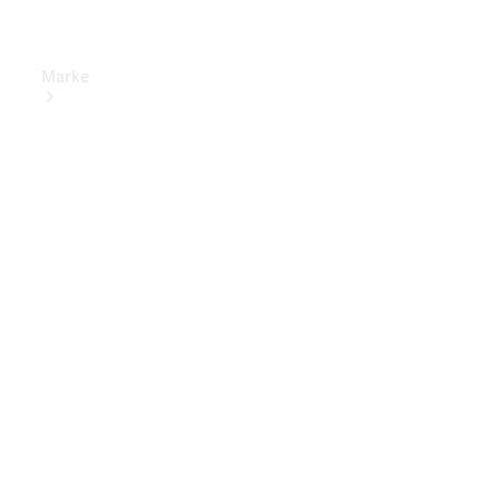
Marke
Elektrisches
Fahren
Übersicht