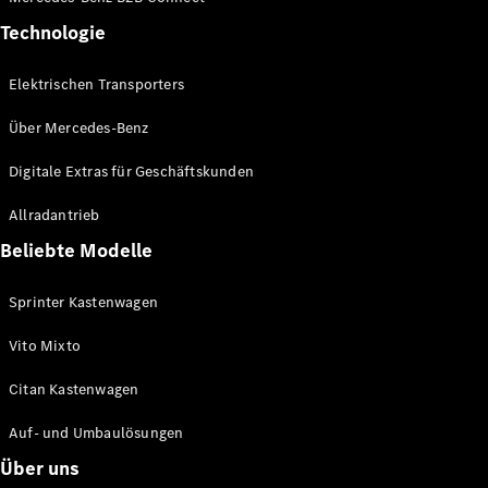
Technologie
Elektrischen Transporters
Über Mercedes-Benz
Digitale Extras für Geschäftskunden
Übersicht
Allradantrieb
Serienausstattung
Beliebte Modelle
Remote
Navigation
Ihr
Sprinter Kastenwagen
elektrischer
Transporter
Vito Mixto
Zusätzliche
Citan Kastenwagen
Digitale
Extras
Auf- und Umbaulösungen
Händlersuche
Über uns