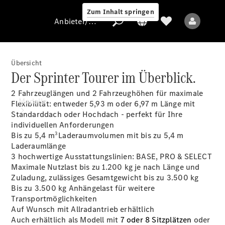
Zum Inhalt springen
Anbieter/Datenschutz
Übersicht
Der Sprinter Tourer im Überblick.
Anbieter/Datenschutz
2 Fahrzeuglängen und 2 Fahrzeughöhen für maximale
Modelle
Flexibilität: entweder 5,93 m oder 6,97 m Länge mit
Standarddach oder Hochdach - perfekt für Ihre
individuellen Anforderungen
3
Bis zu 5,4 m
Laderaumvolumen mit bis zu 5,4 m
Laderaumlänge
3 hochwertige Ausstattungslinien: BASE, PRO & SELECT
Maximale Nutzlast bis zu 1.200 kg je nach Länge und
Zuladung, zulässiges Gesamtgewicht bis zu 3.500 kg
Alle Modelle
Bis zu 3.500 kg
Anhängelast
für weitere
Transportmöglichkeiten
Auf Wunsch mit Allradantrieb erhältlich
Elektromodelle
Auch erhältlich als Modell mit
7 oder 8 Sitzplätzen
oder