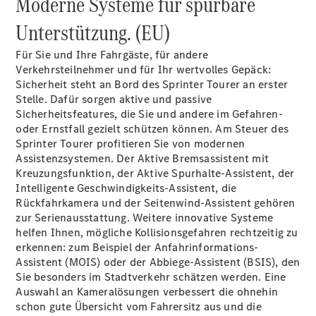
Moderne Systeme für spürbare
Unterstützung. (EU)
Alle
Für Sie und Ihre Fahrgäste, für andere
eSprinter
Verkehrsteilnehmer und für Ihr wertvolles Gepäck:
eSprinter
Sicherheit steht an Bord des Sprinter Tourer an erster
Elektrisch
Kastenwagen
Stelle. Dafür sorgen aktive und passive
eSprinter
Sicherheitsfeatures, die Sie und andere im Gefahren-
Elektrisch
Fahrgestell
oder Ernstfall gezielt schützen können. Am Steuer des
Sprinter Tourer profitieren Sie von modernen
Assistenzsystemen. Der Aktive
Bremsassistent
mit
Konfigurator
Kreuzungsfunktion, der Aktive
Spurhalte-Assistent,
der
Mercedes-
Intelligente
Geschwindigkeits-Assistent,
die
Benz Store
Rückfahrkamera
und der
Seitenwind-Assistent
gehören
eVito
zur Serienausstattung. Weitere innovative Systeme
helfen Ihnen, mögliche Kollisionsgefahren rechtzeitig zu
erkennen: zum Beispiel der Anfahrinformations-
Assistent
(MOIS)
oder der Abbiege-Assistent
(BSIS),
den
Sie besonders im Stadtverkehr schätzen werden. Eine
Auswahl an
Kameralösungen
verbessert die ohnehin
schon gute Übersicht vom Fahrersitz aus und die
Alle eVito