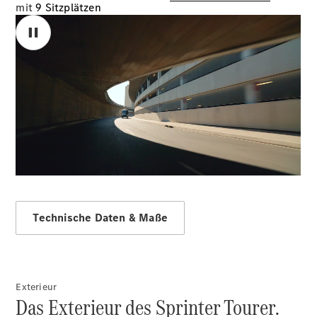
mit
9 Sitzplätzen
Sprinter
00:00 / 00:00
Alle
Sprinter
Sprinter
Kastenwagen
Sprinter
Tourer
Sprinter
Technische Daten & Maße
Fahrgestell
Sprinter
Fahrgestell
Doppelkabine
Sprinter
Exterieur
Pritschenfahrzeug
Das Exterieur des Sprinter Tourer.