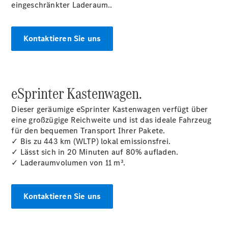
eingeschränkter Laderaum..
Sprinter
Kontaktieren Sie uns
Alle
eSprinter Kastenwagen.
Sprinter
Sprinter
Dieser geräumige eSprinter Kastenwagen verfügt über
Kastenwagen
eine großzügige Reichweite und ist das ideale Fahrzeug
Sprinter
für den bequemen Transport Ihrer Pakete.
Tourer
✓ Bis zu 443 km (WLTP) lokal emissionsfrei.
Sprinter
✓ Lässt sich in 20 Minuten auf 80% aufladen.
Fahrgestell
✓ Laderaumvolumen von 11 m³.
Sprinter
Fahrgestell
Doppelkabine
Kontaktieren Sie uns
Sprinter
Pritschenfahrzeug