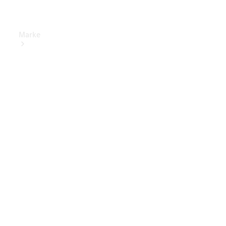
Marke
Elektrisches
Fahren
Übersicht