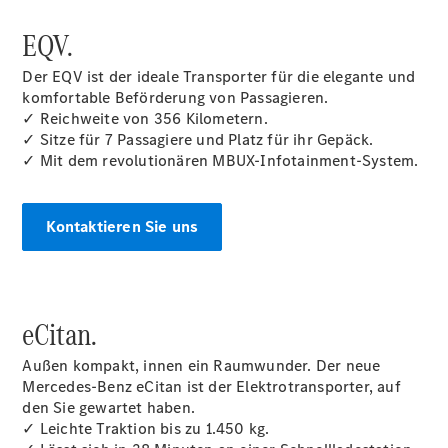
Konfigurator
EQV.
Mercedes-
Benz Store
Der EQV ist der ideale Transporter für die elegante und
Vito
komfortable Beförderung von Passagieren.
✓ Reichweite von 356 Kilometern.
✓ Sitze für 7 Passagiere und Platz für ihr Gepäck.
✓ Mit dem revolutionären MBUX-Infotainment-System.
Kontaktieren Sie uns
Alle Vito
Vito
Kastenwagen
Vito Mixto
Vito Tourer
eCitan.
Außen kompakt, innen ein Raumwunder. Der neue
Konfigurator
Mercedes-Benz eCitan ist der Elektrotransporter, auf
Mercedes-
den Sie gewartet haben.
Benz Store
✓ Leichte Traktion bis zu 1.450 kg.
Citan