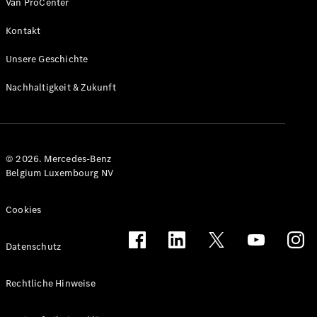
Van ProCenter
Benz Store
EQV
Kontakt
Unsere Geschichte
Nachhaltigkeit & Zukunft
EQV
Elektrisch
© 2026. Mercedes-Benz
Konfigurator
Belgium Luxembourg NV
Mercedes-
Benz Store
Cookies
Mercedes-Benz Pkw
Datenschutz
Konfigurator
Mercedes-Benz
Rechtliche Hinweise
Store