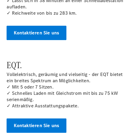
✓ Lässt sich in 38 Minuten an einer Schnellladestation
aufladen.
✓ Reichweite von bis zu 283 km.
Kontaktieren Sie uns
Citan
Kastenwagen
EQT.
Konfigurator
Mercedes-
Vollelektrisch, geräumig und vielseitig - der EQT bietet
Benz Store
ein breites Spektrum an Möglichkeiten.
Marco Polo
✓ Mit 5 oder 7 Sitzen.
✓ Schnelles Laden mit Gleichstrom mit bis zu 75 kW
serienmäßig.
✓ Attraktive Ausstattungspakete.
Kontaktieren Sie uns
Marco Polo