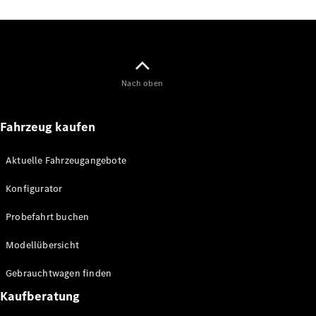
Konfigurator
Mercedes-
Benz Store
V-Klasse
Nach oben
Fahrzeug kaufen
Aktuelle Fahrzeugangebote
V-Klasse
Konfigurator
Probefahrt buchen
Konfigurator
Mercedes-
Modellübersicht
Benz Store
eSprinter
Gebrauchtwagen finden
Kaufberatung