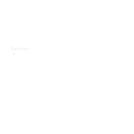
Services
Ladelösungen
Service
Transporter-
Service
Mercedes-
Benz Care