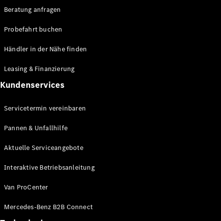
Beratung anfragen
Probefahrt buchen
Alle
eSprinter
Händler in der Nähe finden
eSprinter
Elektrisch
Kastenwagen
Leasing & Finanzierung
eSprinter
Kundenservices
Elektrisch
Fahrgestell
Servicetermin vereinbaren
Konfigurator
Mercedes-
Pannen & Unfallhilfe
Benz Store
eVito
Aktuelle Serviceangebote
Interaktive Betriebsanleitung
Van ProCenter
Mercedes-Benz B2B Connect
Alle eVito