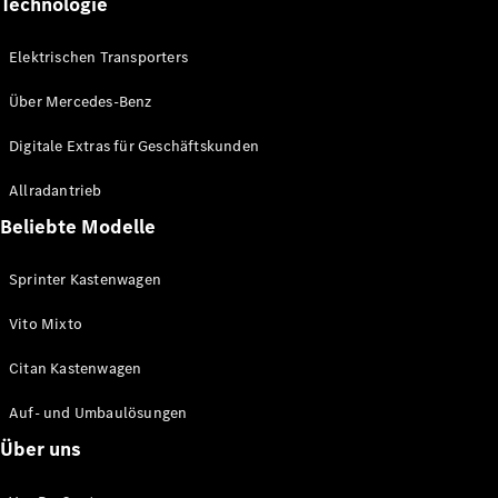
Technologie
eVito
Elektrisch
Kastenwagen
Elektrischen Transporters
eVito
Elektrisch
Tourer
Über Mercedes-Benz
Konfigurator
Digitale Extras für Geschäftskunden
Mercedes-
Allradantrieb
Benz Store
eCitan
Beliebte Modelle
Sprinter Kastenwagen
Vito Mixto
Citan Kastenwagen
eCitan
Elektrisch
Kastenwagen
Auf- und Umbaulösungen
Über uns
Konfigurator
Mercedes-