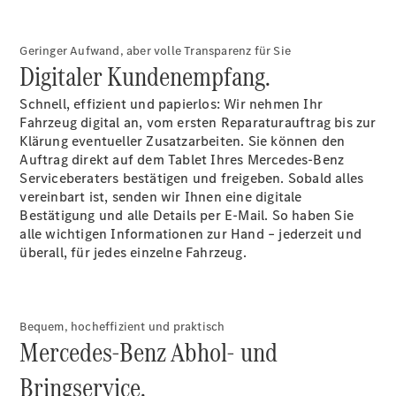
Konfigurator
Geringer Aufwand, aber volle Transparenz für Sie
Mercedes-
Digitaler Kundenempfang.
Benz Store
V-Klasse
Schnell, effizient und papierlos: Wir nehmen Ihr
Fahrzeug digital an, vom ersten Reparaturauftrag bis zur
Klärung eventueller Zusatzarbeiten. Sie können den
Auftrag direkt auf dem Tablet Ihres Mercedes-Benz
Serviceberaters bestätigen und freigeben. Sobald alles
vereinbart ist, senden wir Ihnen eine digitale
Bestätigung und alle Details per E-Mail. So haben Sie
V-Klasse
alle wichtigen Informationen zur Hand – jederzeit und
überall, für jedes einzelne Fahrzeug.
Konfigurator
Mercedes-
Benz Store
Bequem, hocheffizient und praktisch
eSprinter
Mercedes-Benz Abhol- und
Bringservice.