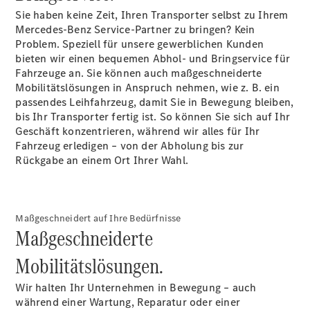
Sie haben keine Zeit, Ihren Transporter selbst zu Ihrem
Mercedes-Benz Service-Partner zu bringen? Kein
Problem. Speziell für unsere gewerblichen Kunden
Alle
bieten wir einen bequemen Abhol- und Bringservice für
eSprinter
Fahrzeuge an. Sie können auch maßgeschneiderte
eSprinter
Mobilitätslösungen in Anspruch nehmen, wie z. B. ein
Elektrisch
Kastenwagen
passendes Leihfahrzeug, damit Sie in Bewegung bleiben,
eSprinter
bis Ihr Transporter fertig ist. So können Sie sich auf Ihr
Elektrisch
Fahrgestell
Geschäft konzentrieren, während wir alles für Ihr
Fahrzeug erledigen – von der Abholung bis zur
Rückgabe an einem Ort Ihrer Wahl.
Konfigurator
Mercedes-
Benz Store
eVito
Maßgeschneidert auf Ihre Bedürfnisse
Maßgeschneiderte
Mobilitätslösungen.
Wir halten Ihr Unternehmen in Bewegung – auch
während einer Wartung, Reparatur oder einer
Alle eVito