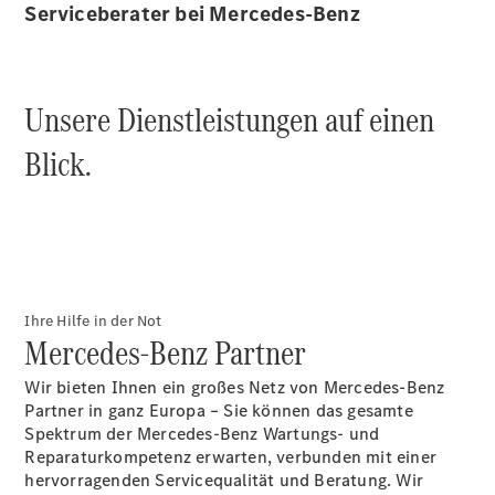
Serviceberater bei Mercedes-Benz
Sprinter
Unsere Dienstleistungen auf einen
Blick.
Alle
Sprinter
Sprinter
Kastenwagen
Sprinter
Tourer
Ihre Hilfe in der Not
Sprinter
Mercedes-Benz Partner
Fahrgestell
Sprinter
Wir bieten Ihnen ein großes Netz von Mercedes-Benz
Fahrgestell
Partner in ganz Europa – Sie können das gesamte
Doppelkabine
Spektrum der Mercedes-Benz Wartungs- und
Sprinter
Reparaturkompetenz erwarten, verbunden mit einer
Pritschenfahrzeug
hervorragenden Servicequalität und Beratung. Wir