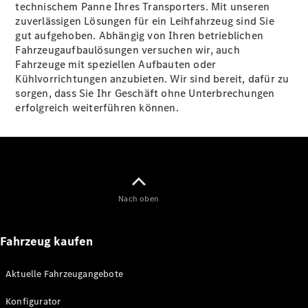
technischem Panne Ihres Transporters. Mit unseren
eVito
Elektrisch
zuverlässigen Lösungen für ein Leihfahrzeug sind Sie
Kastenwagen
gut aufgehoben. Abhängig von Ihren betrieblichen
eVito
Elektrisch
Fahrzeugaufbaulösungen versuchen wir, auch
Tourer
Fahrzeuge mit speziellen Aufbauten oder
Kühlvorrichtungen anzubieten. Wir sind bereit, dafür zu
Konfigurator
sorgen, dass Sie Ihr Geschäft ohne Unterbrechungen
Mercedes-
erfolgreich weiterführen können.
Benz Store
eCitan
Nach oben
eCitan
Fahrzeug kaufen
Elektrisch
Kastenwagen
Aktuelle Fahrzeugangebote
Konfigurator
Mercedes-
Konfigurator