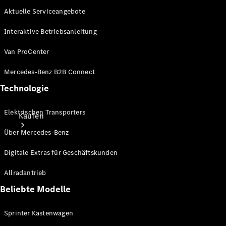
Aktuelle Serviceangebote
Interaktive Betriebsanleitung
Van ProCenter
Mercedes-Benz B2B Connect
Technologie
Elektrischen Transporters
Kaufen
Über Mercedes-Benz
Digitale Extras für Geschäftskunden
Allradantrieb
Beliebte Modelle
Mercedes-
Benz Store
Sprinter Kastenwagen
Gebrauchte