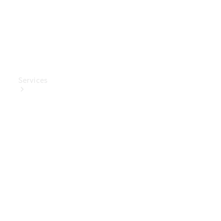
Services
Ladelösungen
Service
Transporter-
Service
Mercedes-
Benz Care