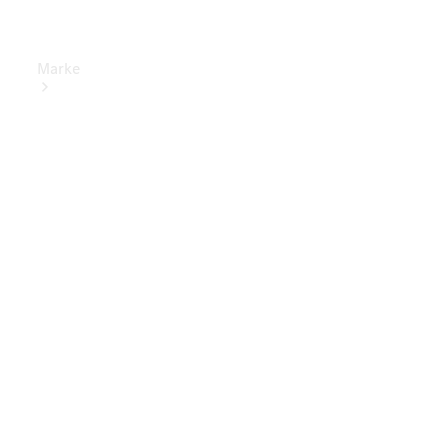
Marke
Elektrisches
Fahren
Übersicht