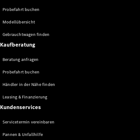
Benz Store
EQV
Probefahrt buchen
Modellübersicht
Gebrauchtwagen finden
Kaufberatung
EQV
Elektrisch
Beratung anfragen
Konfigurator
Probefahrt buchen
Mercedes-
Benz Store
Händler in der Nähe finden
Leasing & Finanzierung
Mercedes-Benz Pkw
Kundenservices
Konfigurator
Servicetermin vereinbaren
Mercedes-Benz
Store
Pannen & Unfallhilfe