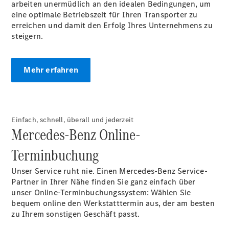
arbeiten unermüdlich an den idealen Bedingungen, um
Konfigurator
eine optimale Betriebszeit für Ihren Transporter zu
Mercedes-
erreichen und damit den Erfolg Ihres Unternehmens zu
Benz Store
steigern.
Vito
Mehr erfahren
Alle Vito
Einfach, schnell, überall und jederzeit
Mercedes-Benz Online-
Vito
Kastenwagen
Terminbuchung
Vito Mixto
Vito Tourer
Unser Service ruht nie. Einen Mercedes-Benz Service-
Partner in Ihrer Nähe finden Sie ganz einfach über
Konfigurator
unser Online-Terminbuchungssystem: Wählen Sie
Mercedes-
bequem online den Werkstatttermin aus, der am besten
Benz Store
zu Ihrem sonstigen Geschäft passt.
Citan