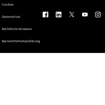
Cookies
Datenschutz
Rechtliche Hinweise
Barrierefreiheitserklärung
Übersicht
Serienausstattung
Remote
Navigation
Ihr
elektrischer
Transporter
Zusätzliche
Digitale
Extras
Händlersuche