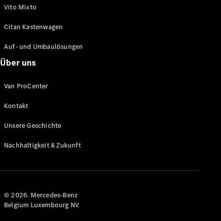
Transporter
Vito Mixto
Citan Kastenwagen
Angebote
Online
Auf- und Umbaulösungen
Konfigurator
Probefahrt
Über uns
buchen
Leasing &
Van ProCenter
Finanzierung
Kontakt
Versicherungen
Unsere Geschichte
Nachfolgemodell
Nachhaltigkeit & Zukunft
finden
Digitale
Extras für
Ihren
© 2026. Mercedes-Benz
Transporter
Belgium Luxembourg NV