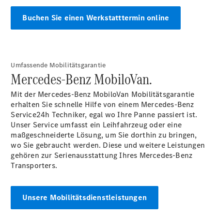
Buchen Sie einen Werkstatttermin online
Citan
Umfassende Mobilitätsgarantie
Mercedes-Benz MobiloVan.
Kastenwagen
Mit der Mercedes-Benz
MobiloVan
Mobilitätsgarantie
Konfigurator
erhalten Sie schnelle Hilfe von einem Mercedes-Benz
Mercedes-
Service24h Techniker, egal wo Ihre Panne passiert ist.
Benz Store
Unser Service umfasst ein Leihfahrzeug oder eine
Marco Polo
maßgeschneiderte Lösung, um Sie dorthin zu bringen,
wo Sie gebraucht werden. Diese und weitere Leistungen
gehören zur Serienausstattung Ihres Mercedes-Benz
Transporters.
Unsere Mobilitätsdienstleistungen
Marco Polo