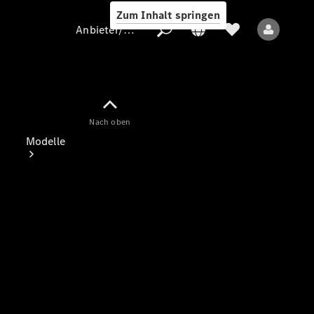
Zum Inhalt springen
Anbieter/Datenschutz
Nach oben
Anbieter/Datenschutz
Modelle
Alle Modelle
Elektromodelle