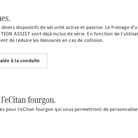
nes.
ivers dispositifs de sécurité active et passive. Le freinage d
Marco Polo
ENTION
ASSIST
sont déjà inclus de série. En fonction de l'utili
ent de réduire les blessures en cas de collision.
Configurateur
Mercedes-
aide à la conduite
Benz Store
Classe V
 l’eCitan fourgon.
es pour l'eCitan fourgon qui vous permettront de personnaliser
Classe V
Configurateur
Mercedes-