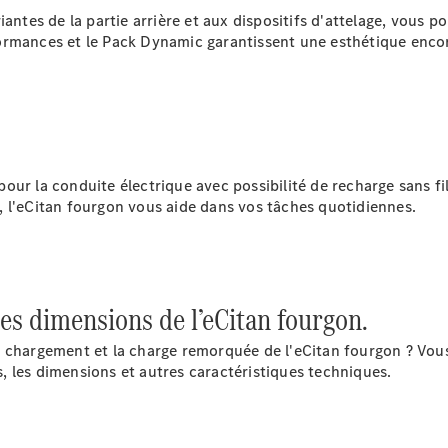
Sprinter
antes de la partie arrière et aux dispositifs d'attelage, vous p
Châssis à
ormances
et le Pack
Dynamic
garantissent une esthétique encor
benne
Configurateur
Mercedes-
Benz Store
Vito
our la conduite électrique avec possibilité de recharge sans fi
l'eCitan fourgon vous aide dans vos tâches quotidiennes.
les dimensions de l’eCitan fourgon.
Tous les
Vito
chargement et la charge remorquée de l'eCitan fourgon ? Vous tr
Vito
 les dimensions et autres caractéristiques techniques.
Fourgon
Vito Mixto
Vito Tourer