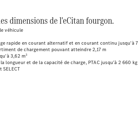
Sprinter
les dimensions de l'eCitan fourgon.
le véhicule
ge rapide en courant alternatif et en courant continu jusqu'à 
rtiment de chargement pouvant atteindre 2,17 m
3
qu'à 3,62 m
Tous les
 la longueur et de la capacité de charge, PTAC jusqu'à 2 660 kg
Sprinter
et SELECT
Sprinter
Fourgon
Sprinter
Tourer
Sprinter
Châssis
Cabine
Sprinter
Châssis
Cabine
double