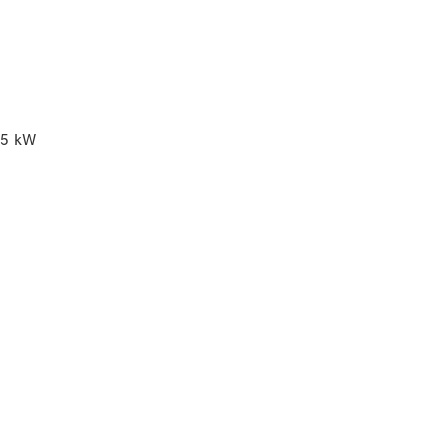
75
kW