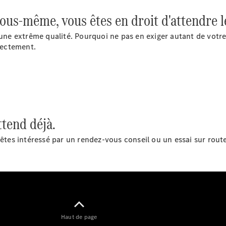
Benz Store
us-même, vous êtes en droit d'attendre le
eSprinter
une extrême qualité. Pourquoi ne pas en exiger autant de votre ut
rrectement.
Tous les
eSprinter
eSprinter
ttend déjà.
Électrique
Fourgon
eSprinter
t êtes intéressé par un rendez-vous conseil ou un essai sur rou
Châssis
Électrique
Cabine
Configurateur
Mercedes-
Benz Store
eVito
Haut de page