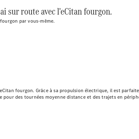
i sur route avec l'eCitan fourgon.
Configurateur
Mercedes-
an fourgon par vous-même.
Benz Store
Citan
Citan
Fourgon
 l’eCitan fourgon. Grâce à sa propulsion électrique, il est parfa
Configurateur
e pour des tournées moyenne distance et des trajets en périphé
Mercedes-
Benz Store
Marco Polo