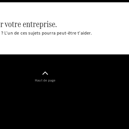
Sprinter
Châssis à
benne
r votre entreprise.
Configurateur
 L'un de ces sujets pourra peut-être t'aider.
Mercedes-
Benz Store
Vito
Haut de page
Tous les
Vito
Vito
Fourgon
Vito Mixto
Vito Tourer