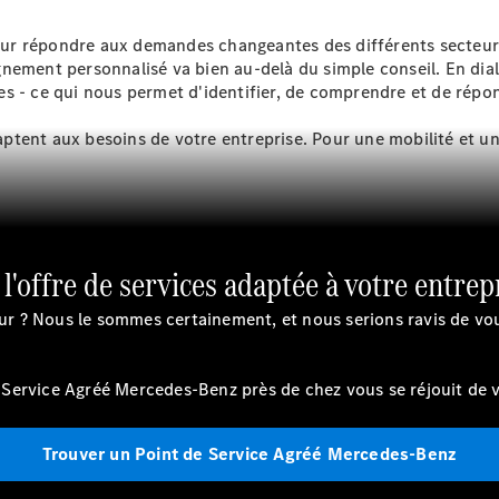
ur répondre aux demandes changeantes des différents secteurs
Sprinter
gnement personnalisé va bien au-delà du simple conseil. En dia
s - ce qui nous permet d'identifier, de comprendre et de répon
daptent aux besoins de votre entreprise. Pour une mobilité et un
Tous les
Sprinter
Sprinter
 l'offre de services adaptée à votre entrep
Fourgon
Sprinter
eur ? Nous le sommes certainement, et nous serions ravis de vo
Tourer
Sprinter
Châssis
ervice Agréé Mercedes-Benz près de chez vous se réjouit de vo
Cabine
Sprinter
Châssis
Trouver un Point de Service Agréé Mercedes-Benz
Cabine
double