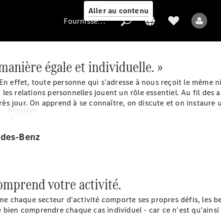
Aller au contenu
Fournisseur / Protection des données
manière égale et individuelle. »
Fournisseur /
En effet, toute personne qui s'adresse à nous reçoit le même ni
Protection des
es relations personnelles jouent un rôle essentiel. Au fil des 
données
près jour. On apprend à se connaître, on discute et on instaure u
Modèles
edes-Benz
omprend votre activité.
Tous les modèles
 chaque secteur d'activité comporte ses propres défis, les b
e bien comprendre chaque cas individuel - car ce n'est qu'ains
Modèles électriques