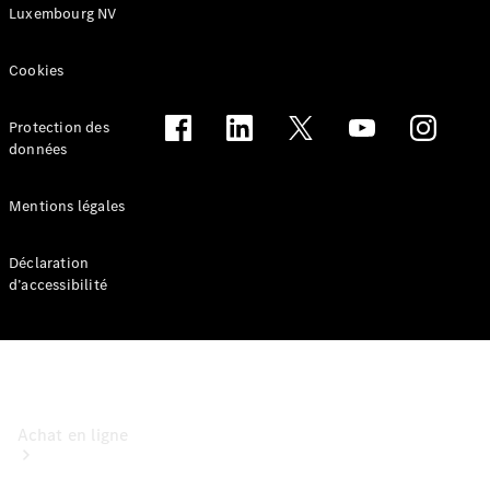
Luxembourg NV
Voitures
particulières
Cookies
Configurateur
Protection des
Mercedes-Benz
données
Store
Mentions légales
Déclaration
d’accessibilité
Achat en ligne