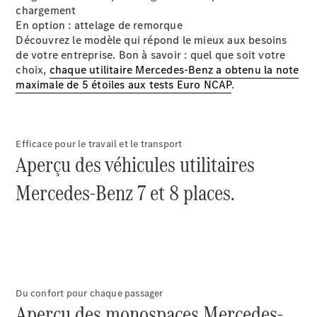
Sprinter
chargement
Châssis à
En option : attelage de remorque
benne
Découvrez le modèle qui répond le mieux aux besoins
de votre entreprise. Bon à savoir : quel que soit votre
choix,
chaque utilitaire Mercedes-Benz a obtenu la note
Configurateur
maximale de 5 étoiles aux tests Euro NCAP
.
Mercedes-
Benz Store
Vito
Efficace pour le travail et le transport
Aperçu des véhicules utilitaires
Mercedes-Benz 7 et 8 places.
Tous les
Vito
Vito
Fourgon
Vito Mixto
Du confort pour chaque passager
Vito Tourer
Aperçu des monospaces Mercedes-