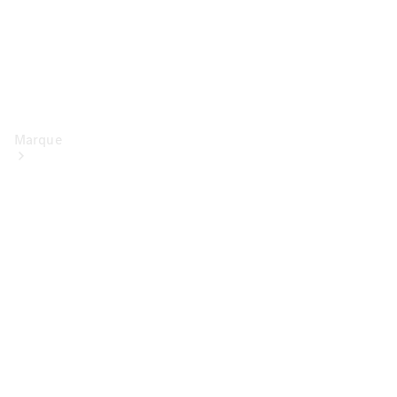
Marque
Conduite
électrique