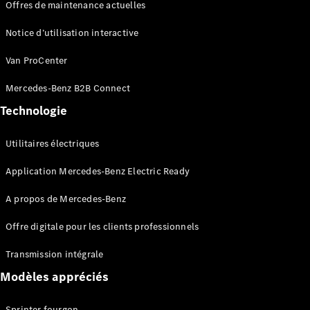
Offres de maintenance actuelles
Notice d’utilisation interactive
Van ProCenter
Tous les
Mercedes-Benz B2B Connect
eVito
Technologie
eVito
Électrique
Fourgon
eVito
Utilitaires électriques
Électrique
Tourer
Application Mercedes-Benz Electric Ready
Configurateur
A propos de Mercedes-Benz
Mercedes-
Benz Store
Offre digitale pour les clients professionnels
eCitan
Transmission intégrale
Modèles appréciés
Sprinter fourgon