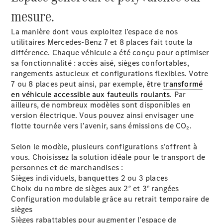
mesure.
Sprinter
La manière dont vous exploitez l’espace de nos
utilitaires Mercedes-Benz 7 et 8 places fait toute la
différence. Chaque véhicule a été conçu pour optimiser
sa fonctionnalité : accès aisé, sièges confortables,
rangements astucieux et configurations flexibles. Votre
7 ou 8 places peut ainsi, par exemple, être
transformé
Tous les
en véhicule accessible aux fauteuils roulants
. Par
Sprinter
ailleurs, de nombreux modèles sont disponibles en
Sprinter
version électrique. Vous pouvez ainsi envisager une
Fourgon
flotte tournée vers l’avenir, sans émissions de CO₂.
Sprinter
Tourer
Selon le modèle, plusieurs configurations s’offrent à
Sprinter
vous. Choisissez la solution idéale pour le transport de
Châssis
personnes et de marchandises :
Cabine
Sièges individuels, banquettes 2 ou 3 places
Sprinter
e
e
Choix du nombre de sièges aux 2
et 3
rangées
Châssis
Configuration modulable grâce au retrait temporaire de
Cabine
sièges
double
Sièges rabattables pour augmenter l’espace de