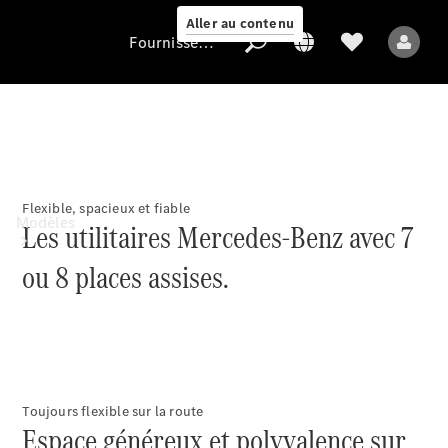
Aller au contenu
Fournisseur / Protection des données
Fournisseur /
Protection des
données
Flexible, spacieux et fiable
Modèles
Les utilitaires Mercedes-Benz avec 7
ou 8 places assises.
Tous les modèles
Toujours flexible sur la route
Espace généreux et polyvalence sur
Modèles électriques