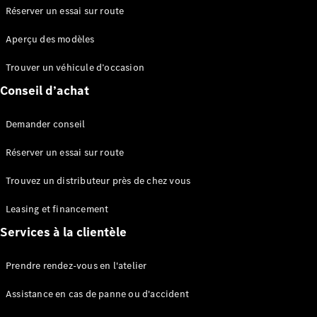
Benz Store
Réserver un essai sur route
eSprinter
Aperçu des modèles
Trouver un véhicule d’occasion
Conseil d’achat
Demander conseil
Tous les
eSprinter
Réserver un essai sur route
eSprinter
Électrique
Fourgon
Trouvez un distributeur près de chez vous
eSprinter
Châssis
Électrique
Leasing et financement
Cabine
Services à la clientèle
Configurateur
Prendre rendez-vous en l'atelier
Mercedes-
Benz Store
Assistance en cas de panne ou d'accident
eVito