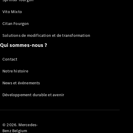
eCitan
Vito Mixto
Électrique
Fourgon
Citan Fourgon
Configurateur
Solutions de modification et de transformation
Mercedes-
Qui sommes-nous ?
Benz Store
EQV
Contact
Notre histoire
News et événements
Développement durable et avenir
EQV
Électrique
Configurateur
Mercedes-
Benz Store
© 2026. Mercedes-
Benz Belgium