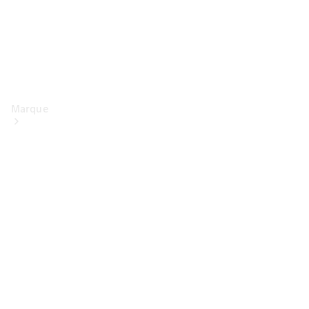
Marque
Conduite
électrique