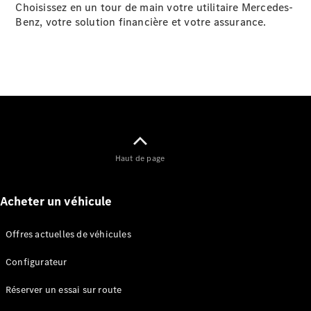
Choisissez en un tour de main votre utilitaire Mercedes-
Benz, votre solution financière et votre assurance.
Sprinter
Tous les
Sprinter
Sprinter
Haut de page
Fourgon
Sprinter
Acheter un véhicule
Tourer
Sprinter
Châssis
Offres actuelles de véhicules
Cabine
Sprinter
Configurateur
Châssis
Réserver un essai sur route
Cabine
double