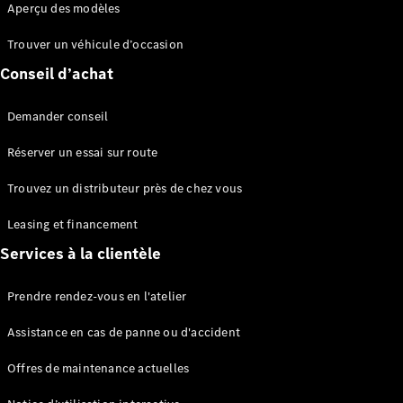
Aperçu des modèles
Sprinter
Châssis à
Trouver un véhicule d’occasion
benne
Conseil d’achat
Configurateur
Demander conseil
Mercedes-
Benz Store
Réserver un essai sur route
Vito
Trouvez un distributeur près de chez vous
Leasing et financement
Services à la clientèle
Tous les
Prendre rendez-vous en l'atelier
Vito
Vito
Assistance en cas de panne ou d'accident
Fourgon
Vito Mixto
Offres de maintenance actuelles
Vito Tourer