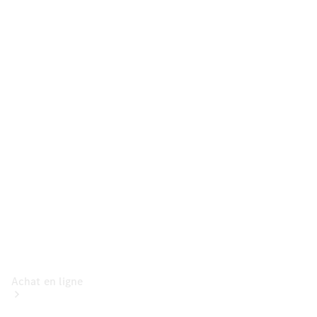
Voitures
particulières
Configurateur
Mercedes-Benz
Store
Achat en ligne