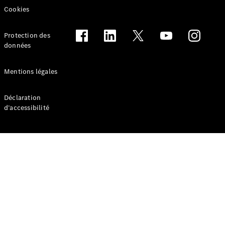
Benz Store
Cookies
eSprinter
Protection des
données
Mentions légales
Tous les
Déclaration
eSprinter
d’accessibilité
eSprinter
Électrique
Fourgon
eSprinter
Châssis
Électrique
Cabine
Configurateur
Mercedes-
Benz Store
eVito