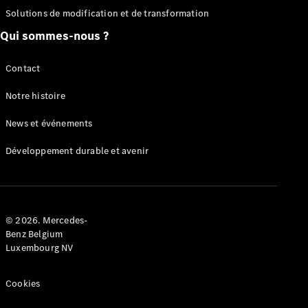
Solutions de modification et de transformation
Configurateur
Mercedes-
Qui sommes-nous ?
Benz Store
Citan
Contact
Notre histoire
News et événements
Développement durable et avenir
Citan
Fourgon
Configurateur
© 2026. Mercedes-
Mercedes-
Benz Belgium
Benz Store
Luxembourg NV
Marco Polo
Cookies