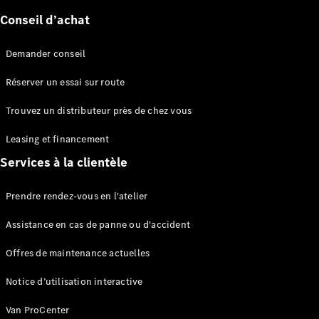
Conseil d’achat
Sprinter
Demander conseil
Réserver un essai sur route
Trouvez un distributeur près de chez vous
Tous les
Leasing et financement
Sprinter
Services à la clientèle
Sprinter
Fourgon
Sprinter
Prendre rendez-vous en l'atelier
Tourer
Sprinter
Assistance en cas de panne ou d'accident
Châssis
Offres de maintenance actuelles
Cabine
Sprinter
Notice d’utilisation interactive
Châssis
Cabine
Van ProCenter
double