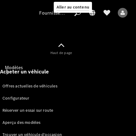
Aller au contenu
Fournisseur / Protection des données
Fournisseur /
Haut de page
Protection des
données
Modèles
Acheter un véhicule
Offres actuelles de véhicules
Configurateur
Réserver un essai sur route
Tous les modèles
Aperçu des modèles
Modèles électriques
Trouver un véhicule d’occasion