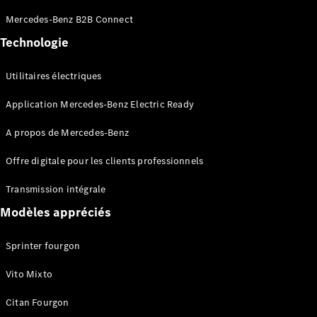
Sprinter
Mercedes-Benz B2B Connect
Châssis à
benne
Technologie
Utilitaires électriques
Configurateur
Mercedes-
Application Mercedes-Benz Electric Ready
Benz Store
Vito
A propos de Mercedes-Benz
Offre digitale pour les clients professionnels
Transmission intégrale
Modèles appréciés
Tous les
Vito
Sprinter fourgon
Vito
Fourgon
Vito Mixto
Vito Mixto
Vito Tourer
Citan Fourgon