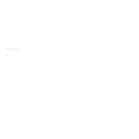
Marque
Conduite
électrique