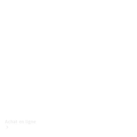
Voitures
particulières
Configurateur
Mercedes-Benz
Store
Achat en ligne