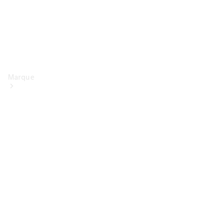
Marque
Conduite
électrique