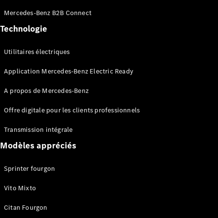
Mercedes-Benz B2B Connect
eCitan
Électrique
Technologie
Fourgon
Utilitaires électriques
Configurateur
Mercedes-
Application Mercedes-Benz Electric Ready
Benz Store
EQV
A propos de Mercedes-Benz
Offre digitale pour les clients professionnels
Transmission intégrale
Modèles appréciés
EQV
Électrique
Sprinter fourgon
Configurateur
Vito Mixto
Mercedes-
Benz Store
Citan Fourgon