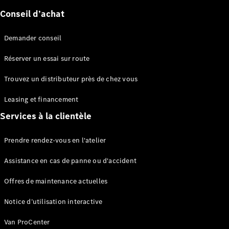
Conseil d’achat
Demander conseil
Réserver un essai sur route
Tous les
eVito
Trouvez un distributeur près de chez vous
eVito
Électrique
Fourgon
Leasing et financement
eVito
Électrique
Tourer
Services à la clientèle
Prendre rendez-vous en l'atelier
Configurateur
Mercedes-
Assistance en cas de panne ou d'accident
Benz Store
eCitan
Offres de maintenance actuelles
Notice d’utilisation interactive
Van ProCenter