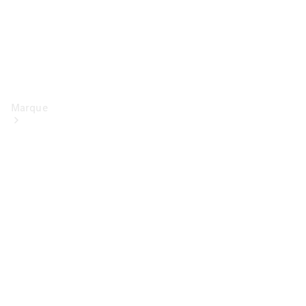
Marque
Conduite
électrique