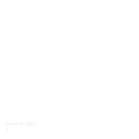
Voitures
particulières
Configurateur
Mercedes-Benz
Store
Achat en ligne