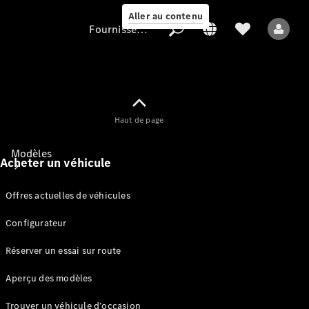
Aller au contenu
Fournisseur / Protection des données
Fournisseur /
Haut de page
Protection des
données
Modèles
Acheter un véhicule
Offres actuelles de véhicules
Configurateur
Réserver un essai sur route
Tous les modèles
Aperçu des modèles
Modèles électriques
Trouver un véhicule d’occasion