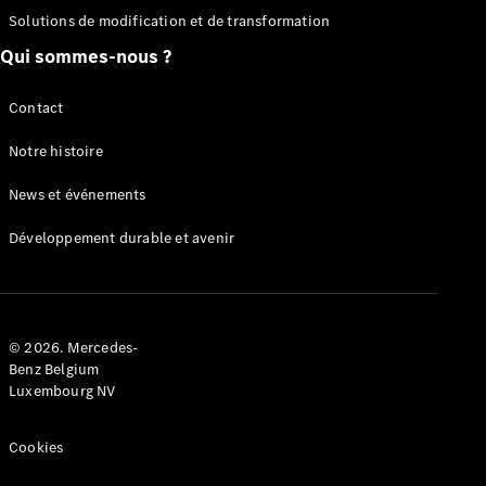
Solutions de modification et de transformation
Configurateur
Mercedes-
Qui sommes-nous ?
Benz Store
Citan
Contact
Notre histoire
News et événements
Développement durable et avenir
Citan
Fourgon
Configurateur
© 2026. Mercedes-
Mercedes-
Benz Belgium
Benz Store
Luxembourg NV
Marco Polo
Cookies