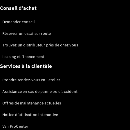
Conseil d’achat
Sprinter
Demander conseil
Réserver un essai sur route
Trouvez un distributeur près de chez vous
Tous les
Leasing et financement
Sprinter
Services à la clientèle
Sprinter
Fourgon
Sprinter
Prendre rendez-vous en l'atelier
Tourer
Sprinter
Assistance en cas de panne ou d'accident
Châssis
Offres de maintenance actuelles
Cabine
Sprinter
Notice d’utilisation interactive
Châssis
Cabine
Van ProCenter
double