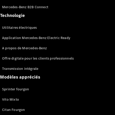
Sprinter
Mercedes-Benz B2B Connect
Châssis à
benne
Technologie
Utilitaires électriques
Configurateur
Mercedes-
Application Mercedes-Benz Electric Ready
Benz Store
Vito
A propos de Mercedes-Benz
Offre digitale pour les clients professionnels
Transmission intégrale
Modèles appréciés
Tous les
Vito
Sprinter fourgon
Vito
Fourgon
Vito Mixto
Vito Mixto
Vito Tourer
Citan Fourgon