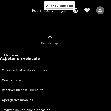
Aller au contenu
Fournisseur / Protection des données
Fournisseur /
Haut de page
Protection des
données
Modèles
Acheter un véhicule
Offres actuelles de véhicules
Configurateur
Réserver un essai sur route
Tous les modèles
Aperçu des modèles
Modèles électriques
Trouver un véhicule d’occasion