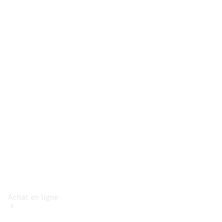
Voitures
particulières
Configurateur
Mercedes-Benz
Store
Achat en ligne