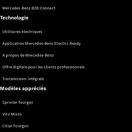
Sprinter
Mercedes-Benz B2B Connect
Châssis à
benne
Technologie
Utilitaires électriques
Configurateur
Mercedes-
Application Mercedes-Benz Electric Ready
Benz Store
Vito
A propos de Mercedes-Benz
Offre digitale pour les clients professionnels
Transmission intégrale
Modèles appréciés
Tous les
Vito
Sprinter fourgon
Vito
Fourgon
Vito Mixto
Vito Mixto
Vito Tourer
Citan Fourgon