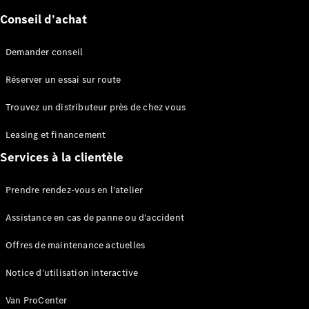
Conseil d’achat
Sprinter
Demander conseil
Réserver un essai sur route
Trouvez un distributeur près de chez vous
Tous les
Leasing et financement
Sprinter
Services à la clientèle
Sprinter
Fourgon
Sprinter
Prendre rendez-vous en l'atelier
Tourer
Sprinter
Assistance en cas de panne ou d'accident
Châssis
Offres de maintenance actuelles
Cabine
Sprinter
Notice d’utilisation interactive
Châssis
Cabine
Van ProCenter
double