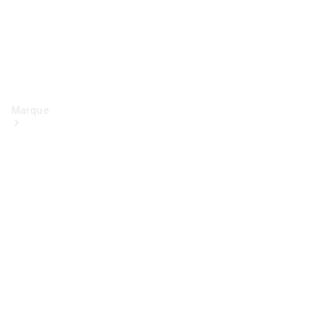
Marque
Conduite
électrique