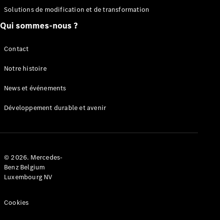
Solutions de modification et de transformation
Configurateur
Mercedes-
Qui sommes-nous ?
Benz Store
Citan
Contact
Notre histoire
News et événements
Développement durable et avenir
Citan
Fourgon
Configurateur
© 2026. Mercedes-
Mercedes-
Benz Belgium
Benz Store
Luxembourg NV
Marco Polo
Cookies