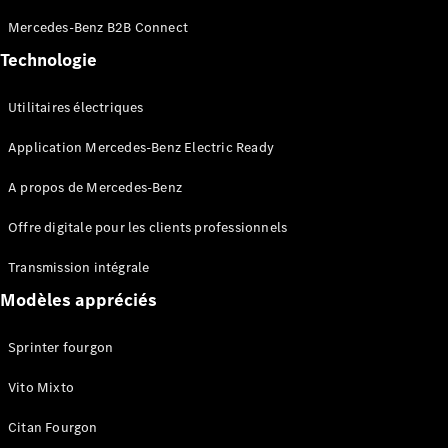
Sprinter
Mercedes-Benz B2B Connect
Châssis à
benne
Technologie
Utilitaires électriques
Configurateur
Mercedes-
Application Mercedes-Benz Electric Ready
Benz Store
Vito
A propos de Mercedes-Benz
Offre digitale pour les clients professionnels
Transmission intégrale
Modèles appréciés
Tous les
Vito
Sprinter fourgon
Vito
Fourgon
Vito Mixto
Vito Mixto
Vito Tourer
Citan Fourgon