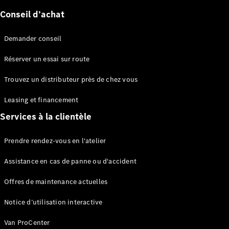
Conseil d’achat
Sprinter
Demander conseil
Réserver un essai sur route
Trouvez un distributeur près de chez vous
Tous les
Leasing et financement
Sprinter
Services à la clientèle
Sprinter
Fourgon
Sprinter
Prendre rendez-vous en l'atelier
Tourer
Sprinter
Assistance en cas de panne ou d'accident
Châssis
Offres de maintenance actuelles
Cabine
Sprinter
Notice d’utilisation interactive
Châssis
Cabine
Van ProCenter
double