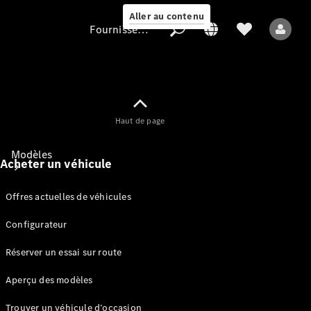
Aller au contenu
Fournisseur / Protection des données
Fournisseur /
Haut de page
Protection des
données
Modèles
Acheter un véhicule
Offres actuelles de véhicules
Configurateur
Réserver un essai sur route
Tous les modèles
Aperçu des modèles
Modèles électriques
Trouver un véhicule d’occasion