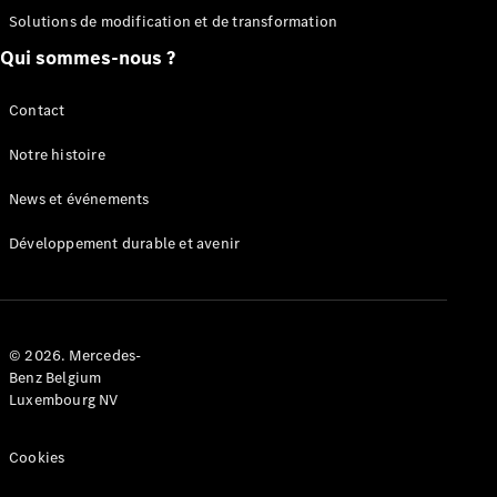
Solutions de modification et de transformation
Configurateur
Mercedes-
Qui sommes-nous ?
Benz Store
Citan
Contact
Notre histoire
News et événements
Développement durable et avenir
Citan
Fourgon
Configurateur
© 2026. Mercedes-
Mercedes-
Benz Belgium
Benz Store
Luxembourg NV
Marco Polo
Cookies