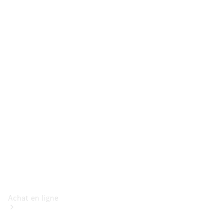
Voitures
particulières
Configurateur
Mercedes-Benz
Store
Achat en ligne