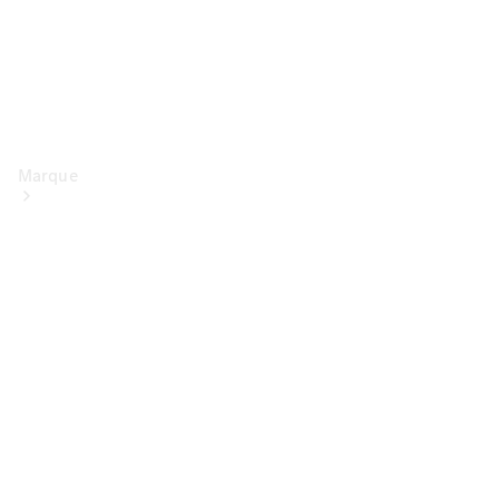
Marque
Conduite
électrique