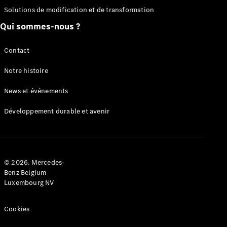
Solutions de modification et de transformation
Configurateur
Mercedes-
Qui sommes-nous ?
Benz Store
Citan
Contact
Notre histoire
News et événements
Développement durable et avenir
Citan
Fourgon
Configurateur
© 2026. Mercedes-
Mercedes-
Benz Belgium
Benz Store
Luxembourg NV
Marco Polo
Cookies