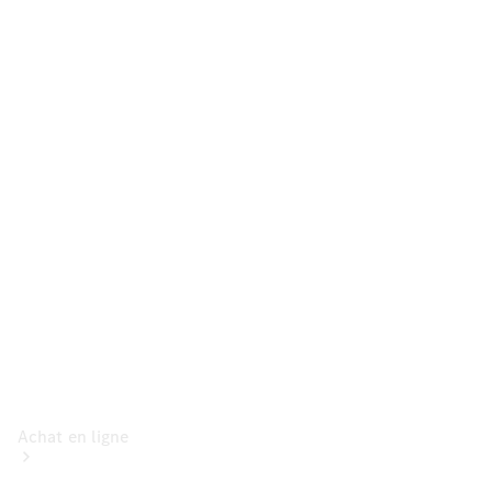
Voitures
particulières
Configurateur
Mercedes-Benz
Store
Achat en ligne