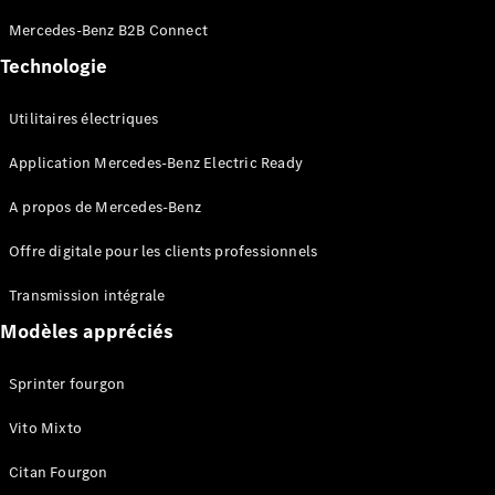
Sprinter
Mercedes-Benz B2B Connect
Châssis à
benne
Technologie
Utilitaires électriques
Configurateur
Mercedes-
Application Mercedes-Benz Electric Ready
Benz Store
Vito
A propos de Mercedes-Benz
Offre digitale pour les clients professionnels
Transmission intégrale
Modèles appréciés
Tous les
Vito
Sprinter fourgon
Vito
Fourgon
Vito Mixto
Vito Mixto
Vito Tourer
Citan Fourgon