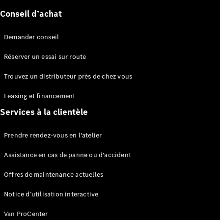
Conseil d’achat
Sprinter
Demander conseil
Réserver un essai sur route
Trouvez un distributeur près de chez vous
Tous les
Leasing et financement
Sprinter
Services à la clientèle
Sprinter
Fourgon
Sprinter
Prendre rendez-vous en l'atelier
Tourer
Sprinter
Assistance en cas de panne ou d'accident
Châssis
Offres de maintenance actuelles
Cabine
Sprinter
Notice d’utilisation interactive
Châssis
Cabine
Van ProCenter
double