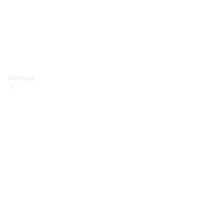
Marque
Conduite
électrique