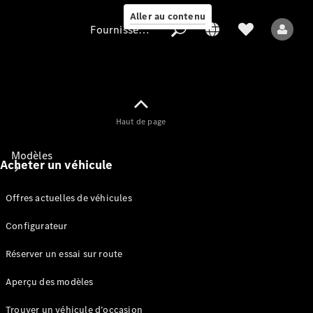
Aller au contenu
Fournisseur / Protection des données
Fournisseur /
Haut de page
Protection des
données
Modèles
Acheter un véhicule
Offres actuelles de véhicules
Configurateur
Réserver un essai sur route
Tous les modèles
Aperçu des modèles
Modèles électriques
Trouver un véhicule d’occasion