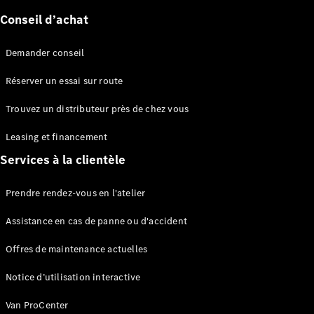
Conseil d’achat
Sprinter
Demander conseil
Réserver un essai sur route
Trouvez un distributeur près de chez vous
Tous les
Leasing et financement
Sprinter
Services à la clientèle
Sprinter
Fourgon
Sprinter
Prendre rendez-vous en l'atelier
Tourer
Sprinter
Assistance en cas de panne ou d'accident
Châssis
Offres de maintenance actuelles
Cabine
Sprinter
Notice d’utilisation interactive
Châssis
Cabine
Van ProCenter
double