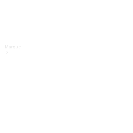
Marque
Conduite
électrique