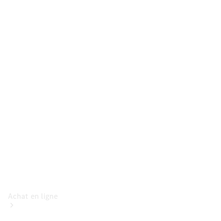
Voitures
particulières
Configurateur
Mercedes-Benz
Store
Achat en ligne