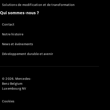
Solutions de modification et de transformation
Configurateur
Mercedes-
Qui sommes-nous ?
Benz Store
Citan
Contact
Notre histoire
News et événements
Développement durable et avenir
Citan
Fourgon
Configurateur
© 2026. Mercedes-
Mercedes-
Benz Belgium
Benz Store
Luxembourg NV
Marco Polo
Cookies