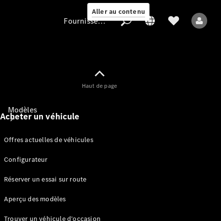
Aller au contenu
Fournisseur / Protection des données
Fournisseur /
Haut de page
Protection des
données
Modèles
Acheter un véhicule
Offres actuelles de véhicules
Configurateur
Réserver un essai sur route
Tous les modèles
Aperçu des modèles
Modèles électriques
Trouver un véhicule d’occasion