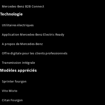
Sprinter
Mercedes-Benz B2B Connect
Châssis à
benne
Technologie
Utilitaires électriques
Configurateur
Mercedes-
Application Mercedes-Benz Electric Ready
Benz Store
Vito
A propos de Mercedes-Benz
Offre digitale pour les clients professionnels
Transmission intégrale
Modèles appréciés
Tous les
Vito
Sprinter fourgon
Vito
Fourgon
Vito Mixto
Vito Mixto
Vito Tourer
Citan Fourgon