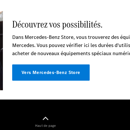
Sprinter
Tous les
Sprinter
Sprinter
Fourgon
Sprinter
Tourer
Sprinter
Châssis
Cabine
Sprinter
Châssis
Cabine
Haut de page
double