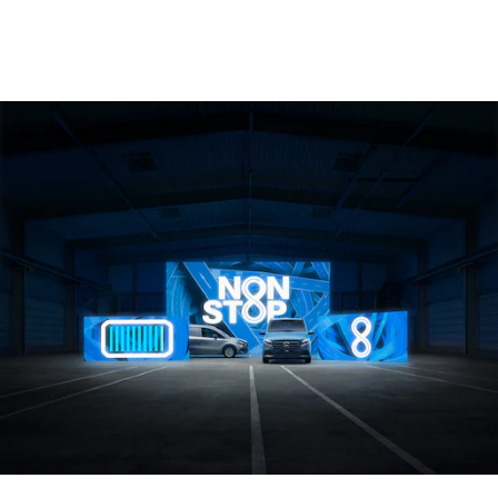
Konfigurator
Mercedes-
Benz Store
Vito
Alle Vito
Vito
Kastenwagen
Vito Mixto
Vito Tourer
Konfigurator
Mercedes-
Benz Store
Citan