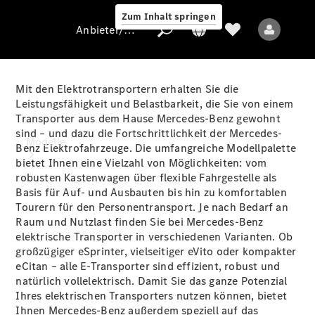
Zum Inhalt springen
Anbieter/Datenschutz
Mit den Elektrotransportern erhalten Sie die
Leistungsfähigkeit und Belastbarkeit, die Sie von einem
Transporter aus dem Hause Mercedes-Benz gewohnt
Anbieter/Datenschutz
sind – und dazu die Fortschrittlichkeit der Mercedes-
Modelle
Benz Elektrofahrzeuge. Die umfangreiche Modellpalette
bietet Ihnen eine Vielzahl von Möglichkeiten: vom
robusten Kastenwagen über flexible Fahrgestelle als
Basis für Auf- und Ausbauten bis hin zu komfortablen
Tourern für den Personentransport. Je nach Bedarf an
Raum und Nutzlast finden Sie bei Mercedes-Benz
elektrische Transporter in verschiedenen Varianten. Ob
großzügiger eSprinter, vielseitiger eVito oder kompakter
Alle Modelle
eCitan – alle E-Transporter sind effizient, robust und
natürlich vollelektrisch. Damit Sie das ganze Potenzial
Elektromodelle
Ihres elektrischen Transporters nutzen können, bietet
Ihnen Mercedes-Benz außerdem speziell auf das