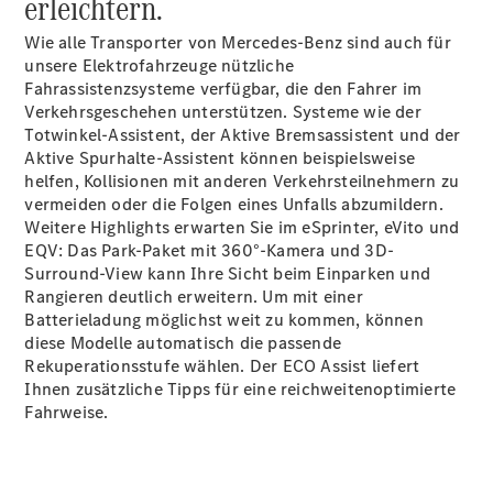
erleichtern.
Wie alle Transporter von Mercedes-Benz sind auch für
unsere Elektrofahrzeuge nützliche
Alle
Fahrassistenzsysteme verfügbar, die den Fahrer im
eSprinter
Verkehrsgeschehen unterstützen. Systeme wie der
eSprinter
Totwinkel-Assistent,
der Aktive
Bremsassistent
und der
Elektrisch
Kastenwagen
Aktive
Spurhalte-Assistent
können beispielsweise
eSprinter
helfen, Kollisionen mit anderen Verkehrsteilnehmern zu
Elektrisch
Fahrgestell
vermeiden oder die Folgen eines Unfalls abzumildern.
Weitere Highlights erwarten Sie im eSprinter, eVito und
EQV: Das Park-Paket mit
360°-Kamera
und 3D-
Konfigurator
Surround-View kann Ihre Sicht beim Einparken und
Mercedes-
Rangieren deutlich erweitern. Um mit einer
Benz Store
Batterieladung möglichst weit zu kommen, können
eVito
diese Modelle automatisch die passende
Rekuperationsstufe wählen. Der ECO Assist liefert
Ihnen zusätzliche Tipps für eine reichweitenoptimierte
Fahrweise.
Alle eVito