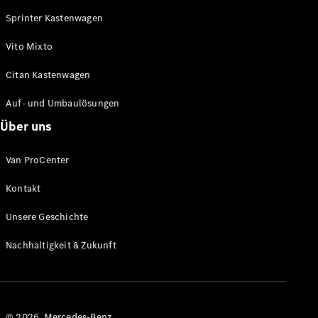
Sprinter Kastenwagen
Vito Mixto
Citan Kastenwagen
Auf- und Umbaulösungen
Über uns
Übersicht
Serienausstattung
Van ProCenter
Remote
Navigation
Kontakt
Ihr
elektrischer
Unsere Geschichte
Transporter
Zusätzliche
Nachhaltigkeit & Zukunft
Digitale
Extras
Händlersuche
© 2026. Mercedes-Benz