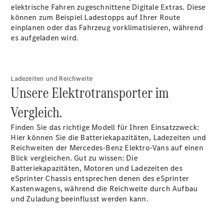
elektrische Fahren zugeschnittene Digitale Extras. Diese
Sprinter
können zum Beispiel Ladestopps auf Ihrer Route
einplanen oder das Fahrzeug vorklimatisieren, während
es aufgeladen wird.
Ladezeiten und Reichweite
Alle
Unsere Elektrotransporter im
Sprinter
Sprinter
Vergleich.
Kastenwagen
Sprinter
Finden Sie das richtige Modell für Ihren Einsatzzweck:
Tourer
Hier können Sie die Batteriekapazitäten, Ladezeiten und
Sprinter
Reichweiten der Mercedes-Benz Elektro-Vans auf einen
Fahrgestell
Blick vergleichen. Gut zu wissen: Die
Sprinter
Batteriekapazitäten, Motoren und Ladezeiten des
Fahrgestell
eSprinter Chassis entsprechen denen des eSprinter
Doppelkabine
Kastenwagens, während die Reichweite durch Aufbau
Sprinter
und Zuladung beeinflusst werden kann.
Pritschenfahrzeug