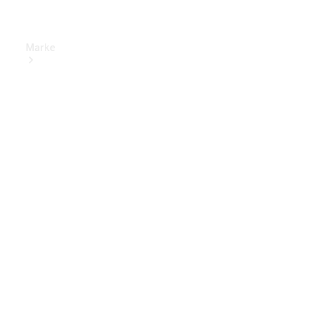
Marke
Elektrisches
Fahren
Übersicht