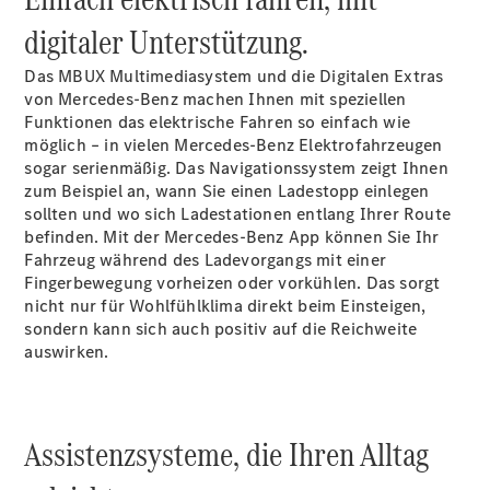
digitaler Unterstützung.
Konfigurator
Das MBUX Multimediasystem und die Digitalen Extras
Mercedes-
von Mercedes-Benz machen Ihnen mit speziellen
Benz Store
Funktionen das elektrische Fahren so einfach wie
V-Klasse
möglich – in vielen Mercedes-Benz Elektrofahrzeugen
sogar serienmäßig. Das Navigationssystem zeigt Ihnen
zum Beispiel an, wann Sie einen Ladestopp einlegen
sollten
und wo sich Ladestationen entlang Ihrer Route
befinden.
Mit der Mercedes-Benz App können Sie Ihr
Fahrzeug während des Ladevorgangs mit einer
Fingerbewegung vorheizen oder
vorkühlen.
Das sorgt
V-Klasse
nicht nur für Wohlfühlklima direkt beim Einsteigen,
sondern kann sich auch positiv auf die Reichweite
Konfigurator
auswirken.
Mercedes-
Benz Store
eSprinter
Assistenzsysteme, die Ihren Alltag