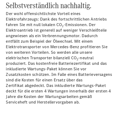
Selbstverständlich nachhaltig.
eVito
Elektrisch
Kastenwagen
Der wohl offensichtlichste Vorteil eines
eVito
Elektrisch
Elektrofahrzeugs: Dank des fortschrittlichen Antriebs
Tourer
fahren Sie mit null lokalen CO
-Emissionen. Der
2
Elektroantrieb ist generell auf weniger Verschleißteile
Konfigurator
angewiesen als ein Verbrennungsmotor. Dadurch
Mercedes-
entfällt zum Beispiel der Ölwechsel. Mit einem
Benz Store
Elektrotransporter von Mercedes-Benz profitieren Sie
eCitan
von weiteren Vorteilen. So werden alle unsere
elektrischen Transporter bilanziell CO
-neutral
2
produziert. Das kostenfreie Batteriezertifikat und das
inkludierte Wartungs-Paket können Sie vor
Zusatzkosten schützen. Im Falle eines Batterieversagens
sind die Kosten für einen Ersatz über das
Zertifikat
abgedeckt. Das inkludierte Wartungs-Paket
eCitan
deckt für die ersten 4 Wartungen innerhalb der ersten 4
Elektrisch
Kastenwagen
Jahre die Kosten der Wartungsarbeiten gemäß
Serviceheft und Herstellervorgaben ab.
Konfigurator
Mercedes-