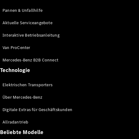
Transporter
Pannen & Unfallhilfe
Angebote
Aktuelle Serviceangebote
Online
Konfigurator
Interaktive Betriebsanleitung
Probefahrt
buchen
Van ProCenter
Leasing &
Finanzierung
Mercedes-Benz B2B Connect
Technologie
Versicherungen
Elektrischen Transporters
Nachfolgemodell
Über Mercedes-Benz
finden
Digitale
Digitale Extras für Geschäftskunden
Extras für
Ihren
Allradantrieb
Transporter
Beliebte Modelle