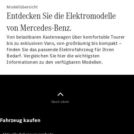
Benz Store
Modellübersicht
EQV
Entdecken Sie die Elektromodelle
von Mercedes-Benz.
Von belastbaren Kastenwagen über komfortable Tourer
bis zu exklusiven Vans, von großräumig bis kompakt –
finden Sie das passende Elektrofahrzeug für Ihren
EQV
Elektrisch
Bedarf. Vergleichen Sie hier die wichtigsten
Informationen zu den verfügbaren Modellen.
Konfigurator
Mercedes-
Benz Store
Mercedes-Benz Pkw
Nach oben
Konfigurator
Mercedes-Benz
Fahrzeug kaufen
Store