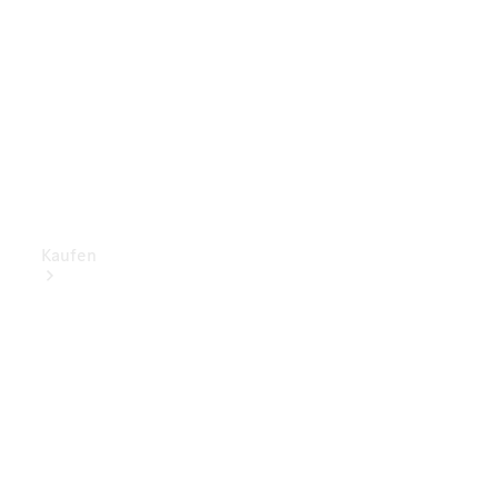
Kaufen
Mercedes-
Benz Store
Gebrauchte