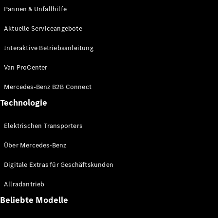
Pannen & Unfallhilfe
Konfigurator
Aktuelle Serviceangebote
Mercedes-
Benz Store
Interaktive Betriebsanleitung
V-Klasse
Van ProCenter
Mercedes-Benz B2B Connect
Technologie
Elektrischen Transporters
V-Klasse
Über Mercedes-Benz
Konfigurator
Mercedes-
Digitale Extras für Geschäftskunden
Benz Store
eSprinter
Allradantrieb
Beliebte Modelle