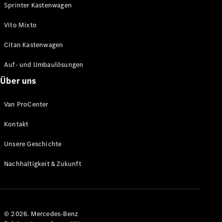
Sprinter Kastenwagen
Vito Mixto
Alle
Citan Kastenwagen
eSprinter
eSprinter
Elektrisch
Auf- und Umbaulösungen
Kastenwagen
eSprinter
Über uns
Elektrisch
Fahrgestell
Van ProCenter
Konfigurator
Kontakt
Mercedes-
Benz Store
Unsere Geschichte
eVito
Nachhaltigkeit & Zukunft
© 2026. Mercedes-Benz
Alle eVito