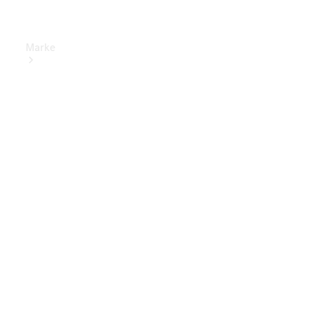
Marke
Elektrisches
Fahren
Übersicht