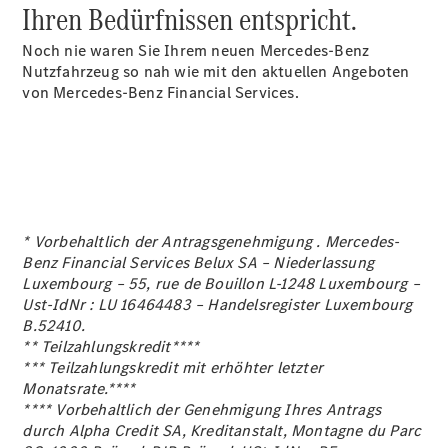
Ihren Bedürfnissen entspricht.
Sprinter
Noch nie waren Sie Ihrem neuen Mercedes-Benz
Nutzfahrzeug so nah wie mit den aktuellen Angeboten
von Mercedes-Benz Financial Services.
Alle
Sprinter
Sprinter
Kastenwagen
* Vorbehaltlich der Antragsgenehmigung . Mercedes-
Sprinter
Benz Financial Services Belux SA – Niederlassung
Tourer
Luxembourg – 55, rue de Bouillon L-1248 Luxembourg –
Sprinter
Ust-IdNr : LU 16464483 – Handelsregister Luxembourg
Fahrgestell
B.52410.
Sprinter
** Teilzahlungskredit****
Fahrgestell
*** Teilzahlungskredit mit erhöhter letzter
Doppelkabine
Monatsrate.****
Sprinter
**** Vorbehaltlich der Genehmigung Ihres Antrags
Pritschenfahrzeug
durch Alpha Credit SA, Kreditanstalt, Montagne du Parc