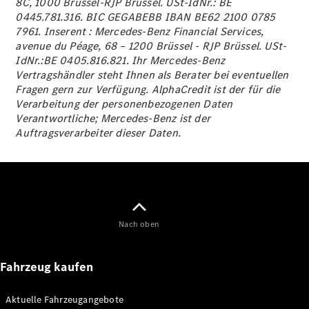
8C, 1000 Brüssel-RJP Brüssel. USt-IdNr.: BE
0445.781.316. BIC GEGABEBB IBAN BE62 2100 0785
Konfigurator
7961. Inserent : Mercedes-Benz Financial Services,
Mercedes-
avenue du Péage, 68 – 1200 Brüssel - RJP Brüssel. USt-
Benz Store
IdNr.:BE 0405.816.821. Ihr Mercedes-Benz
Vito
Vertragshändler steht Ihnen als Berater bei eventuellen
Fragen gern zur Verfügung. AlphaCredit ist der für die
Verarbeitung der personenbezogenen Daten
Verantwortliche; Mercedes-Benz ist der
Auftragsverarbeiter dieser Daten.
Alle Vito
Vito
Kastenwagen
Vito Mixto
Vito Tourer
Nach oben
Konfigurator
Fahrzeug kaufen
Mercedes-
Benz Store
Citan
Aktuelle Fahrzeugangebote