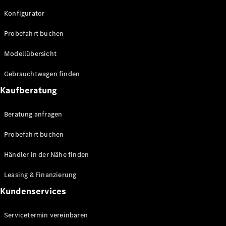
Konfigurator
Probefahrt buchen
Modellübersicht
Citan
Gebrauchtwagen finden
Kastenwagen
Kaufberatung
Konfigurator
Beratung anfragen
Mercedes-
Benz Store
Probefahrt buchen
Marco Polo
Händler in der Nähe finden
Leasing & Finanzierung
Kundenservices
Servicetermin vereinbaren
Marco Polo