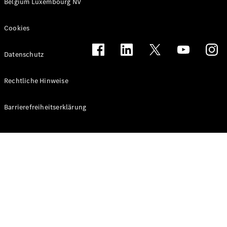
Belgium Luxembourg NV
eVito
Elektrisch
Kastenwagen
Cookies
eVito
Elektrisch
Tourer
Datenschutz
Konfigurator
Mercedes-
Rechtliche Hinweise
Benz Store
eCitan
Barrierefreiheitserklärung
eCitan
Elektrisch
Kastenwagen
Konfigurator
Mercedes-