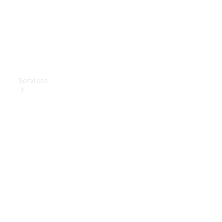
Services
Ladelösungen
Service
Transporter-
Service
Mercedes-
Benz Care