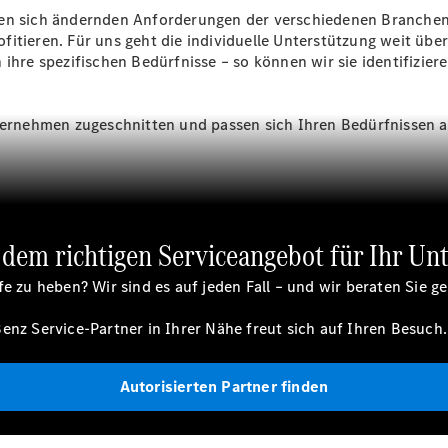
den sich ändernden Anforderungen der verschiedenen Branchen 
Sprinter
itieren. Für uns geht die individuelle Unterstützung weit über
 ihre spezifischen Bedürfnisse – so können wir sie identifizie
ternehmen zugeschnitten und passen sich Ihren Bedürfnissen an. 
Alle
Sprinter
Sprinter
Kastenwagen
t dem richtigen Serviceangebot für Ihr U
Sprinter
Tourer
e zu heben? Wir sind es auf jeden Fall – und wir beraten Sie g
Sprinter
Fahrgestell
enz Service-Partner in Ihrer Nähe freut sich auf Ihren Besuch.
Sprinter
Fahrgestell
Doppelkabine
Autorisierten Partner finden
Sprinter
Pritschenfahrzeug