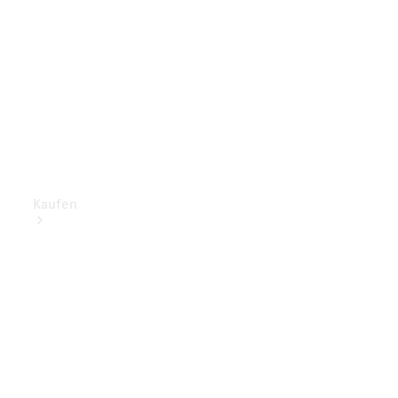
Kaufen
Mercedes-
Benz Store
Gebrauchte