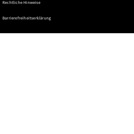
Rechtliche Hinweise
Konfigurator
Barrierefreiheitserklärung
Mercedes-
Benz Store
V-Klasse
V-Klasse
Konfigurator
Mercedes-
Benz Store
eSprinter