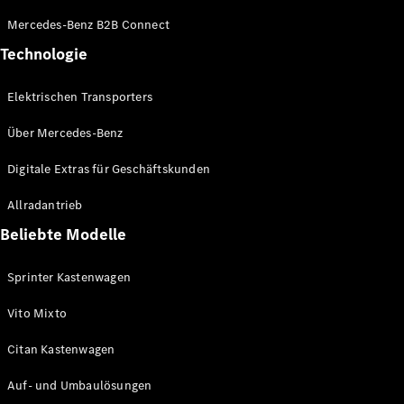
Konfigurator
Mercedes-Benz B2B Connect
Mercedes-
Technologie
Benz Store
Vito
Elektrischen Transporters
Über Mercedes-Benz
Digitale Extras für Geschäftskunden
Allradantrieb
Alle Vito
Vito
Beliebte Modelle
Kastenwagen
Vito Mixto
Sprinter Kastenwagen
Vito Tourer
Vito Mixto
Konfigurator
Citan Kastenwagen
Mercedes-
Benz Store
Auf- und Umbaulösungen
Citan