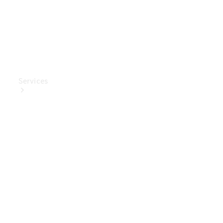
Services
Ladelösungen
Service
Transporter-
Service
Mercedes-
Benz Care