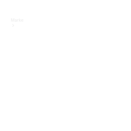
Marke
Elektrisches
Fahren
Übersicht