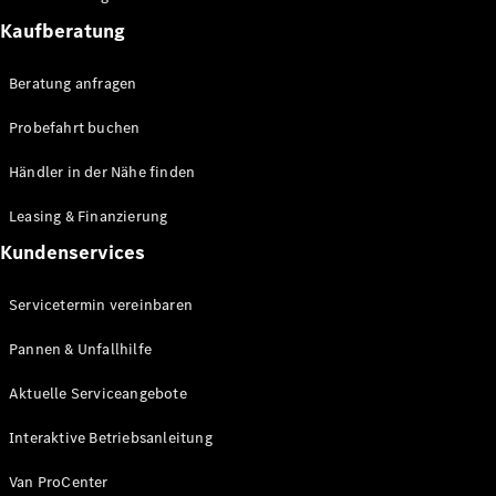
Sprinter
Kaufberatung
Beratung anfragen
Probefahrt buchen
Händler in der Nähe finden
Alle
Sprinter
Leasing & Finanzierung
Sprinter
Kundenservices
Kastenwagen
Sprinter
Tourer
Servicetermin vereinbaren
Sprinter
Fahrgestell
Pannen & Unfallhilfe
Sprinter
Aktuelle Serviceangebote
Fahrgestell
Doppelkabine
Interaktive Betriebsanleitung
Sprinter
Pritschenfahrzeug
Van ProCenter