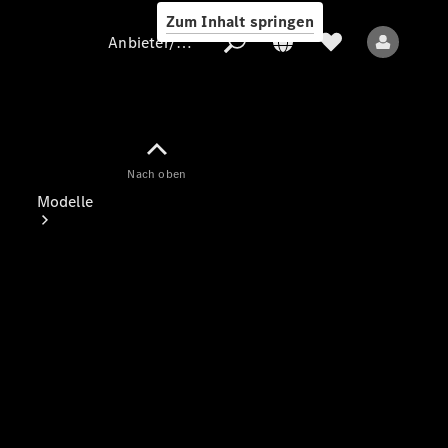
Zum Inhalt springen
Anbieter/Datenschutz
Nach oben
Anbieter/Datenschutz
Modelle
Alle Modelle
Elektromodelle