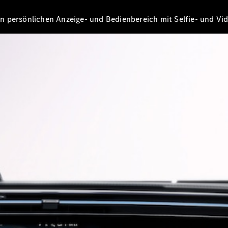
E-Klasse
Limousine
n persönlichen Anzeige- und Bedienbereich mit Selfie- und Vi
S-Klasse
S-Klasse
Lang
Mercedes-
Maybach S-
Klasse
Konfigurator
Mercedes-
Benz Store
SUV
Alle SUVs
EQA
Elektrisch