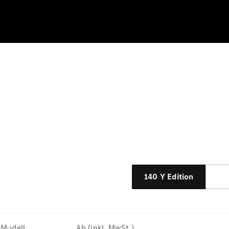
140 Y Edition
Modell
Ab (inkl. MwSt.)