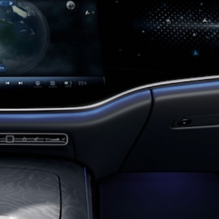
EQE
Elektrisch
SUV
EQS
Elektrisch
SUV
Mercedes-
Maybach
Elektrisch
EQS SUV
GLA
GLA
Neu
GLA
Neu
Elektrisch
GLB
Elektrisch
GLB
GLC
Elektrisch
GLC
GLC Coupé
GLE
GLE
Neu
GLE Coupé
GLE
Neu
Coupé
GLS