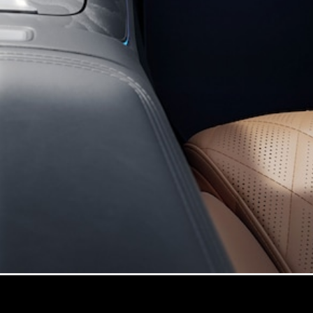
GLS
Neu
Mercedes-
Maybach
GLS SUV
Mercedes-
Maybach
Neu
GLS SUV
G-Klasse
Elektrisch
Geländewagen
G-Klasse
Geländewagen
Konfigurator
Mercedes-
Benz Store
T-Modell