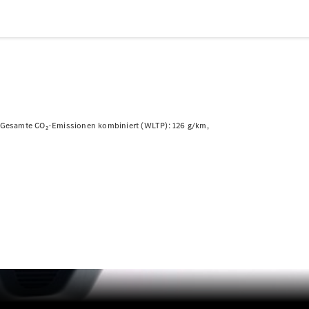
Plug-in-Hybrid Modelle
Limousine
Gesamte CO₂-Emissionen kombiniert (WLTP): 126 g/km
Alle
Limousinen
CLA
Elektrisch
CLA
C-Klasse
Limousine
C-Klasse
Elektrisch
Limousine
EQE
Elektrisch
Limousine
EQS
Elektrisch
Limousine