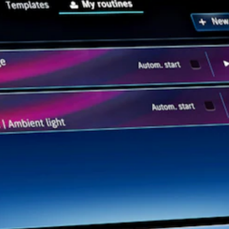
Mercedes-
Benz Store
Kompaktwagen
Alle
Kompaktlimousinen
A-Klasse
Kompaktlimousine
B-Klasse
Konfigurator
Mercedes-
Benz Store
Coupé