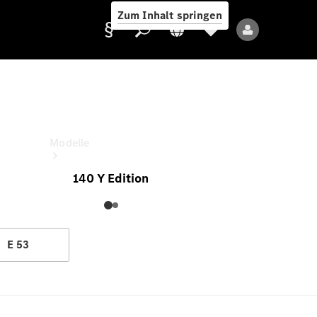
Zum Inhalt springen
E-Klasse Limousine
Ab (inkl. MwSt.)
Anbieter/Datenschutz
Modelle
140 Y Edition
E 53
Alle Modelle
Neue Modelle
Elektromodelle