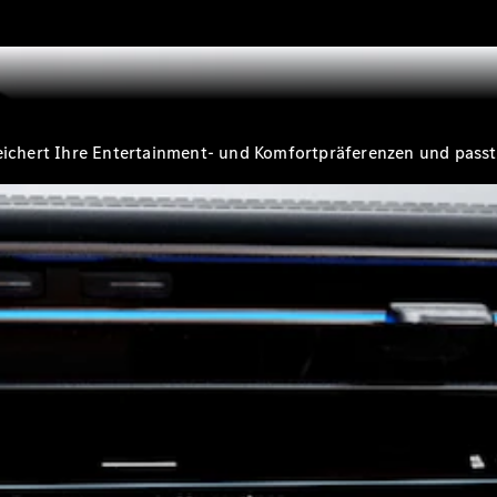
Alle T-
Modelle
CLA
Shooting
Elektrisch
Brake
peichert Ihre Entertainment- und Komfortpräferenzen und passt
CLA
Shooting
Brake
C-Klasse T-
Modell
C-Klasse T-
Modell All-
Terrain
E-Klasse T-
Modell
E-Klasse T-
Modell All-
Terrain
Konfigurator